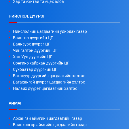
Хар тамхитай тэмцэх алба
НИЙСЛЭЛ, ДҮҮРЭГ
Нийслэлийн цагдаагийн удирдах газар
Баянгол дүүргийн ЦГ
Баянзүрх дүүрэг ЦГ
Чингэлтэй дүүргийн ЦГ
Хан-Уул дүүргийн ЦГ
Сонгино хайрхан дүүргийн ЦГ
Сүхбаатар дүүргийн ЦГ
Багануур дүүргийн цагдаагийн хэлтэс
Багахангай дүүрэг цагдаагийн хэлтэс
Налайх дүүрэг цагдаагийн хэлтэс
АЙМАГ
Архангай аймгийн цагдаагийн газар
Баянхонгор аймгийн цагдаагийн газар