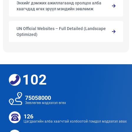
Энхийг дэмжих ажиллагаанд оролцох алба
хаагчдад өгөх эрүүл мэндийн зөвлөмж
UN Official Websites – Full Detailed (Landscape
Optimized)
102
75058000
Зөвлөгөө мэдээлэл өгөх
126
Цагдаагийн алба хаагчтай холбоотой гомдол мэдээлэл авах