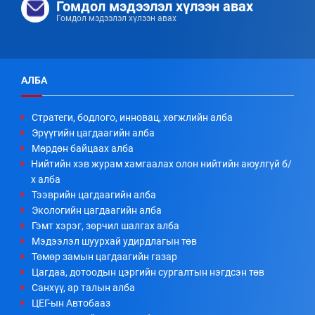
Гомдол мэдээлэл хүлээн авах
Гомдол мэдээлэл хүлээн авах
АЛБА
Стратеги, бодлого, инновац, хөгжлийн алба
Эрүүгийн цагдаагийн алба
Мөрдөн байцаах алба
Нийтийн хэв журам хамгаалах олон нийтийн аюулгүй б/
х алба
Тээврийн цагдаагийн алба
Экологийн цагдаагийн алба
Гэмт хэрэг, зөрчил шалгах алба
Мэдээлэл шуурхай удирдлагын төв
Төмөр замын цагдаагийн газар
Цагдаа, дотоодын цэргийн сургалтын нэгдсэн төв
Санхүү, ар талын алба
ЦЕГ-ын Автобааз