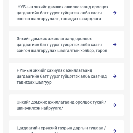
​ ​НҮБ-ын энхийг дэмжих ажиллагаанд оролцох
цагдаагийн багт үүрэг гүйцэтгэх алба хаагч
сонгон шалгаруулалт, тавигдах шаардлага
Энхийг дэмжих ажиллагаанд оролцох
цагдаагийн багт үүрэг гүйцэтгэх алба хаагч
сонгон шалгаруулах шалгалтын хэлбэр, төрөл
НҮБ-ын энхийг сахиулах ажиллагаанд
цагдаагийн багт үүрэг гүйцэтгэх алба хаагчид
тавигдах шалгуур
Энхийг дэмжих ажиллагаанд оролцох тухай /
шинэчилсэн найруулга/
Цагдаагийн ерөнхий газрын даргын тушаал /