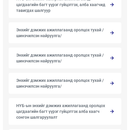
цагдаагийн багт үүрэг гүйцэтгэх, алба хаагчид
тавигдах шалгуур
Энхийг дэмжих ажиллагаанд оролцох тухай /
шинэчилсэн найруулга/
Энхийг дэмжих ажиллагаанд оролцох тухай /
шинэчилсэн найруулга/
Энхийг дэмжих ажиллагаанд оролцох тухай /
шинэчилсэн найруулга/
НҮБ-ын энхийг дэмжих ажиллагаанд оролцох
цагдаагийн багт үүрэг гүйцэтгэх алба хаагч
сонгон шалгаруулалт