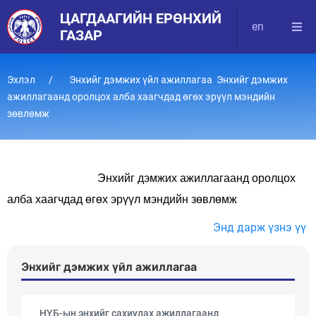
ЦАГДААГИЙН ЕРӨНХИЙ
en
ГАЗАР
Эхлэл
Энхийг дэмжих үйл ажиллагаа Энхийг дэмжих
ажиллагаанд оролцох алба хаагчдад өгөх эрүүл мэндийн
зөвлөмж
Энхийг дэмжих ажиллагаанд оролцох
алба хаагчдад өгөх эрүүл мэндийн зөвлөмж
Энд дарж үзнэ үү
Энхийг дэмжих үйл ажиллагаа
НҮБ-ын энхийг сахиулах ажиллагаанд