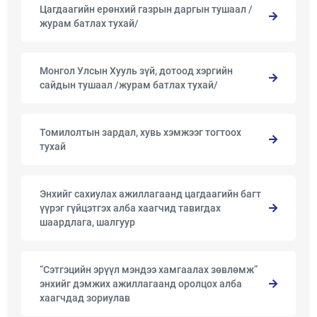
Цагдаагийн ерөнхий газрын даргын тушаал /
журам батлах тухай/
Монгол Улсын Хууль зүй, дотоод хэргийн
сайдын тушаал /журам батлах тухай/
Томилолтын зардал, хувь хэмжээг тогтоох
тухай
Энхийг сахиулах ажиллагаанд цагдаагийн багт
үүрэг гүйцэтгэх алба хаагчид тавигдах
шаардлага, шалгуур
“Сэтгэцийн эрүүл мэндээ хамгаалах зөвлөмж”
энхийг дэмжих ажиллагаанд оролцох алба
хаагчдад зориулав