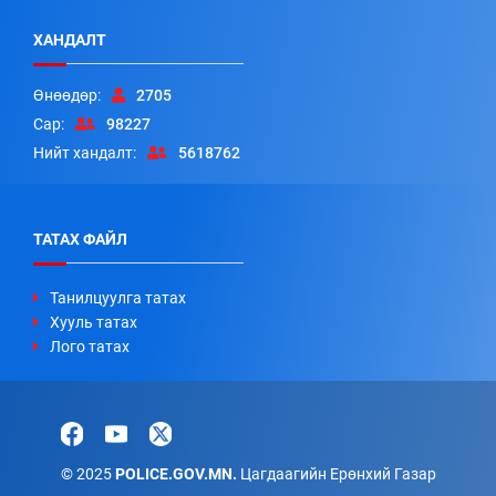
ХАНДАЛТ
Өнөөдөр:
2705
Сар:
98227
Нийт хандалт:
5618762
ТАТАХ ФАЙЛ
Танилцуулга татах
Хууль татах
Лого татах
© 2025
POLICE.GOV.MN.
Цагдаагийн Ерөнхий Газар