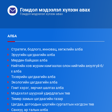
Гомдол мэдээлэл хүлээн авах
Гомдол мэдээлэл хүлээн авах
АЛБА
Стратеги, бодлого, инновац, хөгжлийн алба
Эрүүгийн цагдаагийн алба
Мөрдөн байцаах алба
Нийтийн хэв журам хамгаалах олон нийтийн аюулгүй б/
х алба
Тээврийн цагдаагийн алба
Экологийн цагдаагийн алба
Гэмт хэрэг, зөрчил шалгах алба
Мэдээлэл шуурхай удирдлагын төв
Төмөр замын цагдаагийн газар
Цагдаа, дотоодын цэргийн сургалтын нэгдсэн төв
Санхүү, ар талын алба