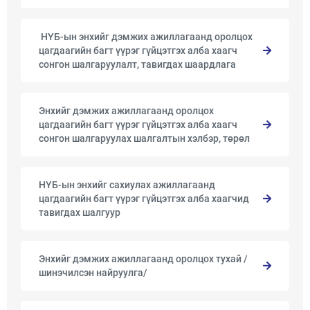
​ ​НҮБ-ын энхийг дэмжих ажиллагаанд оролцох
цагдаагийн багт үүрэг гүйцэтгэх алба хаагч
сонгон шалгаруулалт, тавигдах шаардлага
Энхийг дэмжих ажиллагаанд оролцох
цагдаагийн багт үүрэг гүйцэтгэх алба хаагч
сонгон шалгаруулах шалгалтын хэлбэр, төрөл
НҮБ-ын энхийг сахиулах ажиллагаанд
цагдаагийн багт үүрэг гүйцэтгэх алба хаагчид
тавигдах шалгуур
Энхийг дэмжих ажиллагаанд оролцох тухай /
шинэчилсэн найруулга/