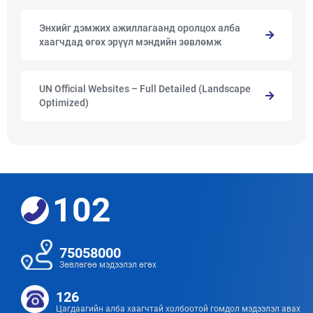
Энхийг дэмжих ажиллагаанд оролцох алба
хаагчдад өгөх эрүүл мэндийн зөвлөмж
UN Official Websites – Full Detailed (Landscape
Optimized)
102
75058000
Зөвлөгөө мэдээлэл өгөх
126
Цагдаагийн алба хаагчтай холбоотой гомдол мэдээлэл авах