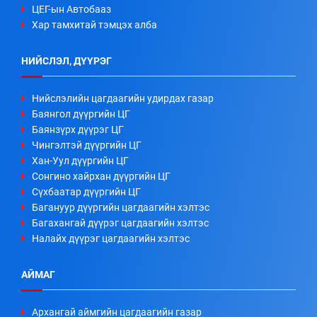
ЦЕГ-ын Автобааз
Хар тамхитай тэмцэх алба
НИЙСЛЭЛ, ДҮҮРЭГ
Нийслэлийн цагдаагийн удирдах газар
Баянгол дүүргийн ЦГ
Баянзүрх дүүрэг ЦГ
Чингэлтэй дүүргийн ЦГ
Хан-Уул дүүргийн ЦГ
Сонгино хайрхан дүүргийн ЦГ
Сүхбаатар дүүргийн ЦГ
Багануур дүүргийн цагдаагийн хэлтэс
Багахангай дүүрэг цагдаагийн хэлтэс
Налайх дүүрэг цагдаагийн хэлтэс
АЙМАГ
Архангай аймгийн цагдаагийн газар