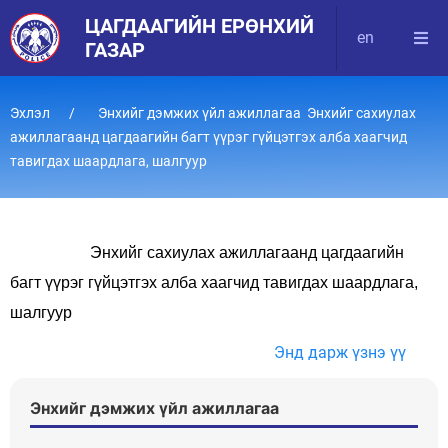
ЦАГДААГИЙН ЕРӨНХИЙ
en
ГАЗАР
Эхлэл
Энхийг дэмжих үйл ажиллагаа Энхийг сахиулах
ажиллагаанд цагдаагийн багт үүрэг гүйцэтгэх алба хаагчид
тавигдах шаардлага, шалгуур
Энхийг сахиулах ажиллагаанд цагдаагийн
багт үүрэг гүйцэтгэх алба хаагчид тавигдах шаардлага,
шалгуур
Энд дарж үзнэ үү
Энхийг дэмжих үйл ажиллагаа