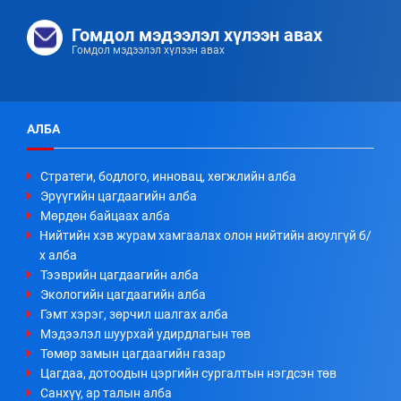
Гомдол мэдээлэл хүлээн авах
Гомдол мэдээлэл хүлээн авах
АЛБА
Стратеги, бодлого, инновац, хөгжлийн алба
Эрүүгийн цагдаагийн алба
Мөрдөн байцаах алба
Нийтийн хэв журам хамгаалах олон нийтийн аюулгүй б/
х алба
Тээврийн цагдаагийн алба
Экологийн цагдаагийн алба
Гэмт хэрэг, зөрчил шалгах алба
Мэдээлэл шуурхай удирдлагын төв
Төмөр замын цагдаагийн газар
Цагдаа, дотоодын цэргийн сургалтын нэгдсэн төв
Санхүү, ар талын алба