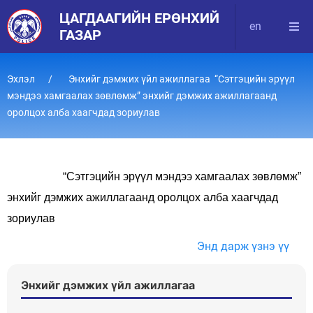
ЦАГДААГИЙН ЕРӨНХИЙ
en
ГАЗАР
Эхлэл
Энхийг дэмжих үйл ажиллагаа “Сэтгэцийн эрүүл
мэндээ хамгаалах зөвлөмж” энхийг дэмжих ажиллагаанд
оролцох алба хаагчдад зориулав
“Сэтгэцийн эрүүл мэндээ хамгаалах зөвлөмж”
энхийг дэмжих ажиллагаанд оролцох алба хаагчдад
зориулав
Энд дарж үзнэ үү
Энхийг дэмжих үйл ажиллагаа