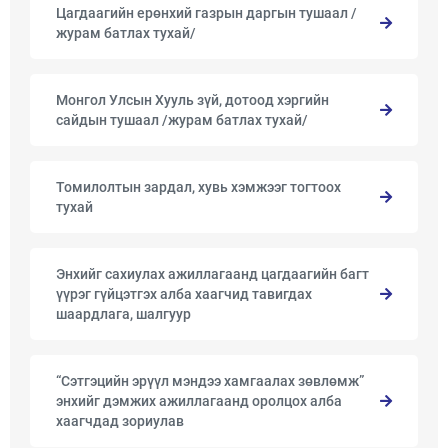
Цагдаагийн ерөнхий газрын даргын тушаал /
журам батлах тухай/
Монгол Улсын Хууль зүй, дотоод хэргийн
сайдын тушаал /журам батлах тухай/
Томилолтын зардал, хувь хэмжээг тогтоох
тухай
Энхийг сахиулах ажиллагаанд цагдаагийн багт
үүрэг гүйцэтгэх алба хаагчид тавигдах
шаардлага, шалгуур
“Сэтгэцийн эрүүл мэндээ хамгаалах зөвлөмж”
энхийг дэмжих ажиллагаанд оролцох алба
хаагчдад зориулав