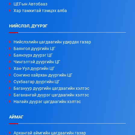
ЦЕГ-ын Автобааз
Хар тамхитай тэмцэх алба
НИЙСЛЭЛ, ДҮҮРЭГ
Нийслэлийн цагдаагийн удирдах газар
Баянгол дүүргийн ЦГ
Баянзүрх дүүрэг ЦГ
Чингэлтэй дүүргийн ЦГ
Хан-Уул дүүргийн ЦГ
Сонгино хайрхан дүүргийн ЦГ
Сүхбаатар дүүргийн ЦГ
Багануур дүүргийн цагдаагийн хэлтэс
Багахангай дүүрэг цагдаагийн хэлтэс
Налайх дүүрэг цагдаагийн хэлтэс
АЙМАГ
Архангай аймгийн цагдаагийн газар