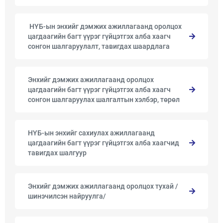
​ ​НҮБ-ын энхийг дэмжих ажиллагаанд оролцох
цагдаагийн багт үүрэг гүйцэтгэх алба хаагч
сонгон шалгаруулалт, тавигдах шаардлага
Энхийг дэмжих ажиллагаанд оролцох
цагдаагийн багт үүрэг гүйцэтгэх алба хаагч
сонгон шалгаруулах шалгалтын хэлбэр, төрөл
НҮБ-ын энхийг сахиулах ажиллагаанд
цагдаагийн багт үүрэг гүйцэтгэх алба хаагчид
тавигдах шалгуур
Энхийг дэмжих ажиллагаанд оролцох тухай /
шинэчилсэн найруулга/