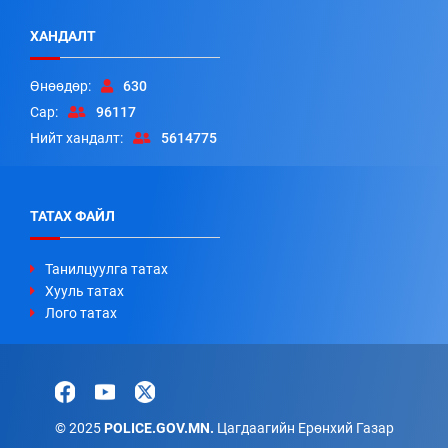
ХАНДАЛТ
Өнөөдөр:
630
Сар:
96117
Нийт хандалт:
5614775
ТАТАХ ФАЙЛ
Танилцуулга татах
Хууль татах
Лого татах
© 2025
POLICE.GOV.MN.
Цагдаагийн Ерөнхий Газар