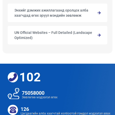
Энхийг дэмжих ажиллагаанд оролцох алба
хаагчдад өгөх эрүүл мэндийн зөвлөмж
UN Official Websites – Full Detailed (Landscape
Optimized)
102
75058000
Зөвлөгөө мэдээлэл өгөх
126
Цагдаагийн алба хаагчтай холбоотой гомдол мэдээлэл авах