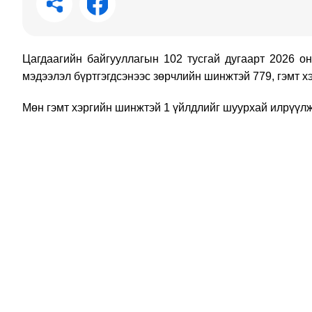
Цагдаагийн байгууллагын 102 тусгай дугаарт 2026 о
мэдээлэл бүртгэгдсэнээс зөрчлийн шинжтэй 779, гэмт х
Мөн гэмт хэргийн шинжтэй 1 үйлдлийг шуурхай илрүүлж,