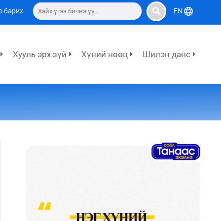
о барих
EN
Хууль эрх зүй
Хүний нөөц
Шилэн данс