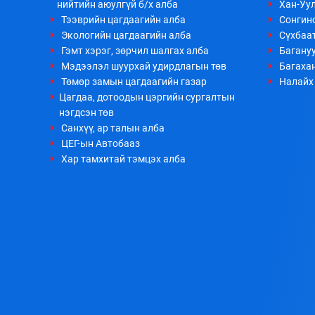
нийтийн аюулгүй б/х алба
Хан-Уул
Тээврийн цагдаагийн алба
Сонгино
Экологийн цагдаагийн алба
Сүхбаа
Гэмт хэрэг, зөрчил шалгах алба
Багануу
Мэдээлэл шуурхай удирдлагын төв
Багахан
Төмөр замын цагдаагийн газар
Налайх 
Цагдаа, дотоодын цэргийн сургалтын
нэгдсэн төв
Санхүү, ар талын алба
ЦЕГ-ын Автобааз
Хар тамхитай тэмцэх алба