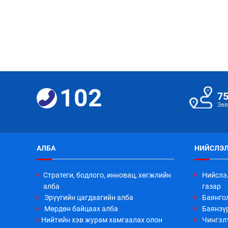
102
7
Зөв
АЛБА
НИЙСЛЭЛ
Стратеги, бодлого, инновац, хөгжлийн
Нийслэ
алба
газар
Эрүүгийн цагдаагийн алба
Баянго
Мөрдөн байцаах алба
Баянзүр
Нийтийн хэв журам хамгаалах олон
Чингэл