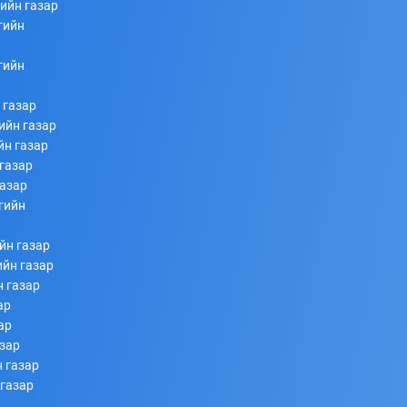
ийн газар
гийн
253
253
2026/07/08
гийн
 газар
ийн газар
йн газар
газар
газар
гийн
Ахлагч Э.Бумбаяр Монгол Улсын Мэргэн цолны
йн газар
болзол хангалаа
ийн газар
н газар
253
253
2026/07/08
ар
ар
азар
 газар
 газар