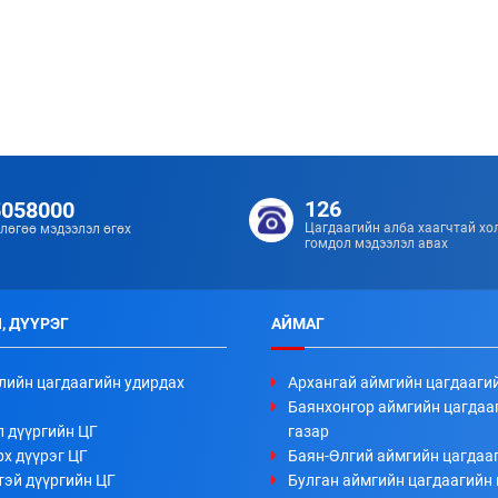
126
5058000
Цагдаагийн алба хаагчтай хо
лөгөө мэдээлэл өгөх
гомдол мэдээлэл авах
, ДҮҮРЭГ
АЙМАГ
лийн цагдаагийн удирдах
Архангай аймгийн цагдааги
Баянхонгор аймгийн цагдаа
л дүүргийн ЦГ
газар
х дүүрэг ЦГ
Баян-Өлгий аймгийн цагдааг
тэй дүүргийн ЦГ
Булган аймгийн цагдаагийн 