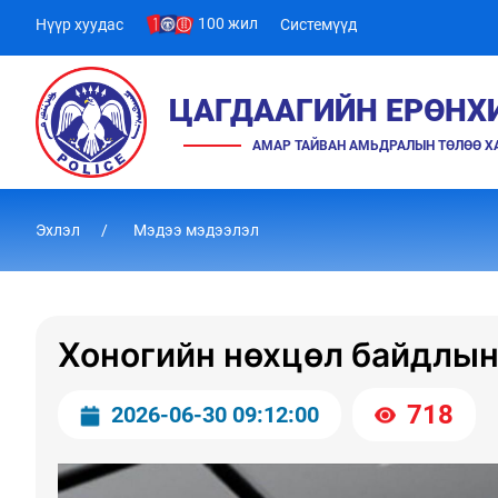
100 жил
Нүүр хуудас
Системүүд
ЦАГДААГИЙН ЕРӨНХ
АМАР ТАЙВАН АМЬДРАЛЫН ТӨЛӨӨ 
Эхлэл
Мэдээ мэдээлэл
Хоногийн нөхцөл байдлын
718
2026-06-30 09:12:00