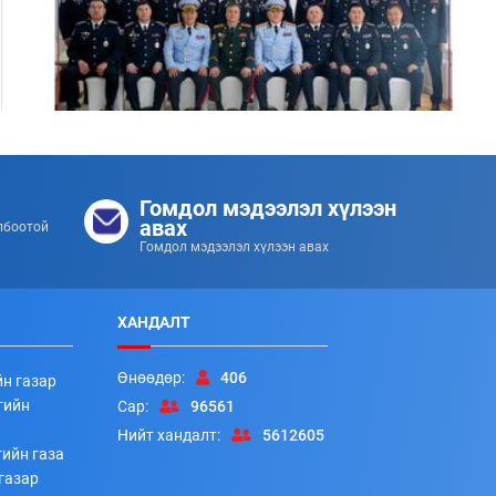
Цэргийн дээд цол хүртсэн удирдлагуудад
хүндэтгэл үзүүллээ
Гомдол мэдээлэл хүлээн
253
253
2026/07/08
авах
лбоотой
Гомдол мэдээлэл хүлээн авах
ХАНДАЛТ
Өнөөдөр:
406
йн газар
гийн
Сар:
96561
Нийт хандалт:
5612605
ийн газа
Алба хаагчдад цол, шагнал гардуулах ёслолын арга
газар
хэмжээ боллоо