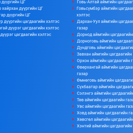
 дүүргийн ЦГ
Говь-Алтай аймгийн цагдааг
 хайрхан дүүргийн ЦГ
Говьсүмбэр аймгийн цагдаа
тар дүүргийн ЦГ
хэлтэс
р дүүргийн цагдаагийн хэлтэс
Дархан-Уул аймгийн цагдаа
гай дүүрэг цагдаагийн хэлтэс
газар
дүүрэг цагдаагийн хэлтэс
Дорнод аймгийн цагдаагийн
Дорноговь аймгийн цагдааг
Дундговь аймгийн цагдааги
Завхан аймгийн цагдаагийн 
Орхон аймгийн цагдаагийн 
Өвөрхангай аймгийн цагдаа
газар
Өмнөговь аймгийн цагдааги
Сүхбаатар аймгийн цагдааг
Сэлэнгэ аймгийн цагдаагий
Төв аймгийн цагдаагийн газ
Увс аймгийн цагдаагийн газ
Ховд аймгийн цагдаагийн г
Хөвсгөл аймгийн цагдаагийн
Хэнтий аймгийн цагдаагийн