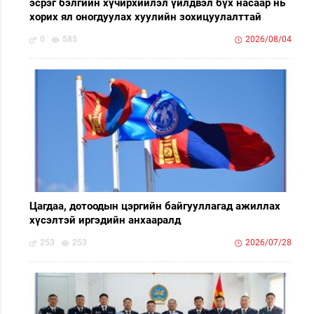
эсрэг бэлгийн хүчирхийлэл үйлдвэл бүх насаар нь
хорих ял оногдуулах хуулийн зохицуулалттай
0
585
2026/08/04
Цагдаа, дотоодын цэргийн байгууллагад ажиллах
хүсэлтэй иргэдийн анхааралд
253
253
2026/07/28