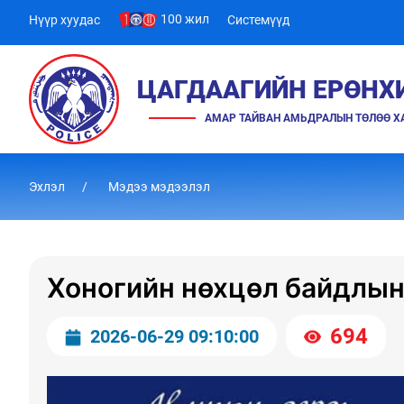
100 жил
Нүүр хуудас
Системүүд
ЦАГДААГИЙН ЕРӨНХ
АМАР ТАЙВАН АМЬДРАЛЫН ТӨЛӨӨ 
Эхлэл
Мэдээ мэдээлэл
Хоногийн нөхцөл байдлын
694
2026-06-29 09:10:00