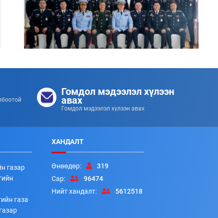
Цэргийн дээд цол хүртсэн удирдлагуудад
хүндэтгэл үзүүллээ
Гомдол мэдээлэл хүлээн
253
253
2026/07/08
авах
лбоотой
Гомдол мэдээлэл хүлээн авах
ХАНДАЛТ
Өнөөдөр:
319
йн газар
гийн
Сар:
96474
Нийт хандалт:
5612518
ийн газа
Алба хаагчдад цол, шагнал гардуулах ёслолын арга
газар
хэмжээ боллоо