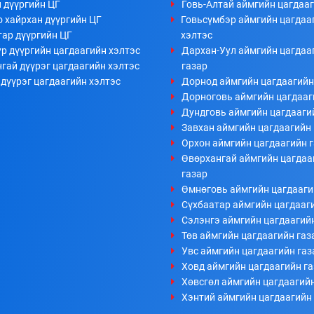
 дүүргийн ЦГ
Говь-Алтай аймгийн цагдааг
 хайрхан дүүргийн ЦГ
Говьсүмбэр аймгийн цагдаа
тар дүүргийн ЦГ
хэлтэс
р дүүргийн цагдаагийн хэлтэс
Дархан-Уул аймгийн цагдаа
гай дүүрэг цагдаагийн хэлтэс
газар
дүүрэг цагдаагийн хэлтэс
Дорнод аймгийн цагдаагийн
Дорноговь аймгийн цагдааг
Дундговь аймгийн цагдааги
Завхан аймгийн цагдаагийн 
Орхон аймгийн цагдаагийн 
Өвөрхангай аймгийн цагдаа
газар
Өмнөговь аймгийн цагдааги
Сүхбаатар аймгийн цагдааг
Сэлэнгэ аймгийн цагдаагий
Төв аймгийн цагдаагийн газ
Увс аймгийн цагдаагийн газ
Ховд аймгийн цагдаагийн г
Хөвсгөл аймгийн цагдаагийн
Хэнтий аймгийн цагдаагийн