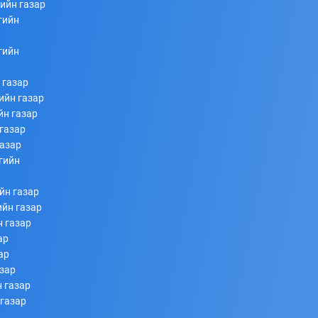
ийн газар
гийн
253
253
2026/07/08
гийн
 газар
ийн газар
йн газар
газар
газар
гийн
Ахлагч Э.Бумбаяр Монгол Улсын Мэргэн цолны
йн газар
болзол хангалаа
ийн газар
н газар
253
253
2026/07/08
ар
ар
азар
 газар
 газар