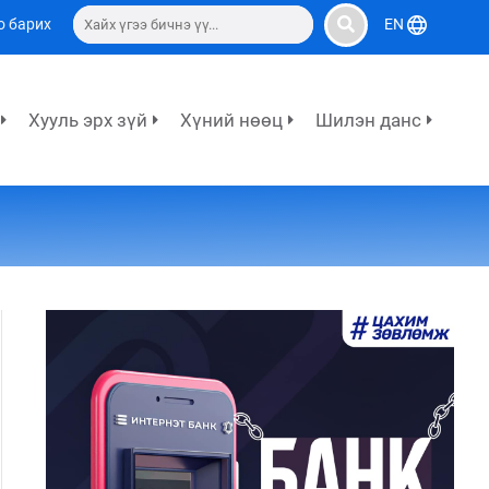
о барих
EN
Хууль эрх зүй
Хүний нөөц
Шилэн данс