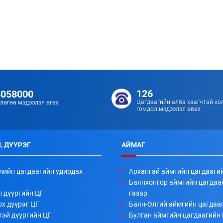
126
5058000
Цагдаагийн алба хаагчтай хо
лөгөө мэдээлэл өгөх
гомдол мэдээлэл авах
, ДҮҮРЭГ
АЙМАГ
лийн цагдаагийн удирдах
Архангай аймгийн цагдааги
Баянхонгор аймгийн цагдаа
л дүүргийн ЦГ
газар
х дүүрэг ЦГ
Баян-Өлгий аймгийн цагдааг
тэй дүүргийн ЦГ
Булган аймгийн цагдаагийн 