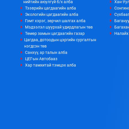
нийтийн аюулгүй б/х алба
Хан-Уул
Тээврийн цагдаагийн алба
Сонгино
Экологийн цагдаагийн алба
Сүхбаа
Гэмт хэрэг, зөрчил шалгах алба
Багануу
Мэдээлэл шуурхай удирдлагын төв
Багахан
Төмөр замын цагдаагийн газар
Налайх 
Цагдаа, дотоодын цэргийн сургалтын
нэгдсэн төв
Санхүү, ар талын алба
ЦЕГ-ын Автобааз
Хар тамхитай тэмцэх алба