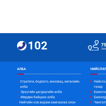
102
7
Зөв
АЛБА
НИЙСЛЭЛ
Стратеги, бодлого, инновац, хөгжлийн
Нийслэ
алба
газар
Эрүүгийн цагдаагийн алба
Баянго
Мөрдөн байцаах алба
Баянзүр
Нийтийн хэв журам хамгаалах олон
Чингэл