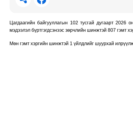
Цагдаагийн байгууллагын 102 тусгай дугаарт 2026 о
мэдээлэл бүртгэгдсэнээс зөрчлийн шинжтэй 807 гэмт хэ
Мөн гэмт хэргийн шинжтэй 1 үйлдлийг шуурхай илрүүлж,