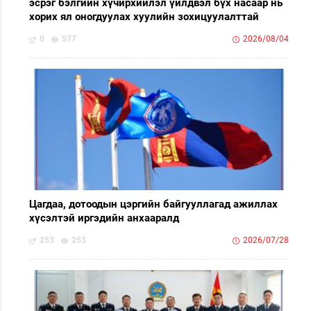
эсрэг бэлгийн хүчирхийлэл үйлдвэл бүх насаар нь
хорих ял оногдуулах хуулийн зохицуулалттай
0
577
2026/08/04
Цагдаа, дотоодын цэргийн байгууллагад ажиллах
хүсэлтэй иргэдийн анхааралд
253
253
2026/07/28