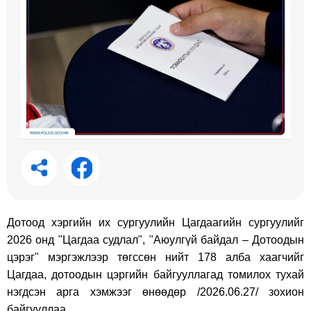
Дотоод хэргийн их сургуулийн Цагдаагийн сургуулийг
2026 онд "Цагдаа судлал", "Аюулгүй байдал – Дотоодын
цэрэг" мэргэжлээр төгссөн нийт 178 алба хаагчийг
Цагдаа, дотоодын цэргийн байгууллагад томилох тухай
нэгдсэн арга хэмжээг өнөөдөр /2026.06.27/ зохион
байгууллаа.