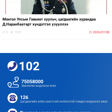
Монгол Улсын Гавьяат хуульч, цагдаагийн хурандаа
Д.Наранбаатарт хүндэтгэл үзүүллээ
0
1929
2026/07/08
102
75058000
Зөвлөгөө мэдээлэл өгөх
126
Цагдаагийн алба хаагчтай холбоотой гомдол мэдээлэл авах