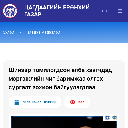
ЦАГДААГИЙН ЕРӨНХИЙ
en
ГАЗАР
Эхлэл
Мэдээ мэдээлэл
Шинээр томилогдсон алба хаагчдад
мэргэжлийн чиг баримжаа олгох
сургалт зохион байгуулагдлаа
2026-06-27 18:08:00
657