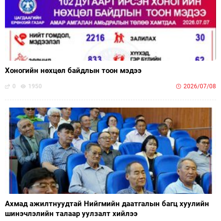
Хоногийн нөхцөл байдлын тоон мэдээ
0
1950
2026/07/08
Ахмад ажилтнуудтай Нийгмийн даатгалын багц хуулийн
шинэчлэлийн талаар уулзалт хийлээ