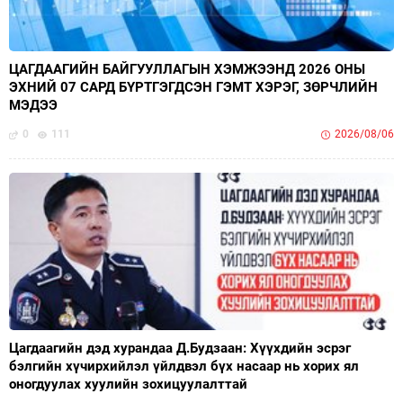
ЦАГДААГИЙН БАЙГУУЛЛАГЫН ХЭМЖЭЭНД 2026 ОНЫ
ЭХНИЙ 07 САРД БҮРТГЭГДСЭН ГЭМТ ХЭРЭГ, ЗӨРЧЛИЙН
МЭДЭЭ
0
111
2026/08/06
Цагдаагийн дэд хурандаа Д.Будзаан: Хүүхдийн эсрэг
бэлгийн хүчирхийлэл үйлдвэл бүх насаар нь хорих ял
оногдуулах хуулийн зохицуулалттай