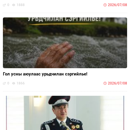
0
1888
2026/07/08
Гол усны аюулаас урьдчилан сэргийлье!
0
1866
2026/07/08