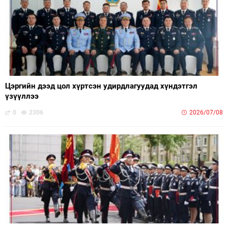
Цэргийн дээд цол хүртсэн удирдлагуудад хүндэтгэл
үзүүллээ
0
2306
2026/07/08