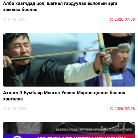
Алба хаагчдад цол, шагнал гардуулах ёслолын арга
хэмжээ боллоо
0
2047
2026/07/08
Ахлагч Э.Бумбаяр Монгол Улсын Мэргэн цолны болзол
хангалаа
0
1924
2026/07/08