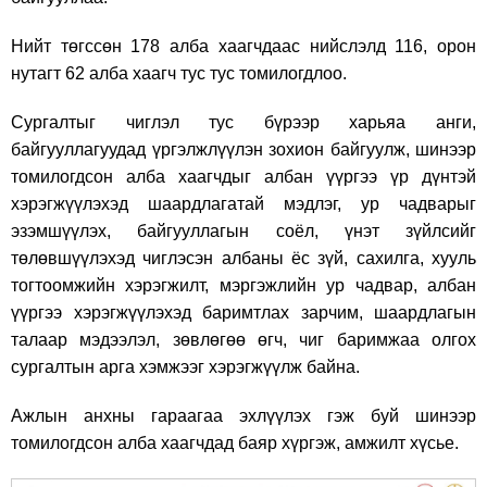
Нийт төгссөн 178 алба хаагчдаас нийслэлд 116, орон
нутагт 62 алба хаагч тус тус томилогдлоо.
Сургалтыг чиглэл тус бүрээр харьяа анги,
байгууллагуудад үргэлжлүүлэн зохион байгуулж, шинээр
томилогдсон алба хаагчдыг албан үүргээ үр дүнтэй
хэрэгжүүлэхэд шаардлагатай мэдлэг, ур чадварыг
эзэмшүүлэх, байгууллагын соёл, үнэт зүйлсийг
төлөвшүүлэхэд чиглэсэн албаны ёс зүй, сахилга, хууль
тогтоомжийн хэрэгжилт, мэргэжлийн ур чадвар, албан
үүргээ хэрэгжүүлэхэд баримтлах зарчим, шаардлагын
талаар мэдээлэл, зөвлөгөө өгч, чиг баримжаа олгох
сургалтын арга хэмжээг хэрэгжүүлж байна.
Ажлын анхны гараагаа эхлүүлэх гэж буй шинээр
томилогдсон алба хаагчдад баяр хүргэж, амжилт хүсье.