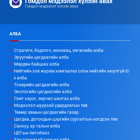
Гомдол мэдээлэл хүлээн авах
Гомдол мэдээлэл хүлээн авах
АЛБА
Стратеги, бодлого, инновац, хөгжлийн алба
Эрүүгийн цагдаагийн алба
Мөрдөн байцаах алба
Нийтийн хэв журам хамгаалах олон нийтийн аюулгүй б/
х алба
Тээврийн цагдаагийн алба
Экологийн цагдаагийн алба
Гэмт хэрэг, зөрчил шалгах алба
Мэдээлэл шуурхай удирдлагын төв
Төмөр замын цагдаагийн газар
Цагдаа, дотоодын цэргийн сургалтын нэгдсэн төв
Санхүү, ар талын алба
ЦЕГ-ын Автобааз
Хар тамхитай тэмцэх алба