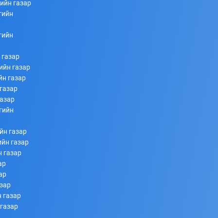
ийн газар
гийн
253
253
2026/07/08
гийн
 газар
ийн газар
йн газар
газар
газар
гийн
Ахлагч Э.Бумбаяр Монгол Улсын Мэргэн цолны
йн газар
болзол хангалаа
ийн газар
н газар
253
253
2026/07/08
ар
ар
азар
 газар
 газар