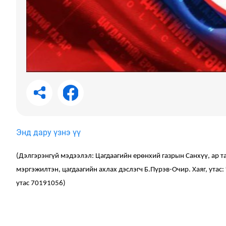
Энд дару үзнэ үү
(Дэлгэрэнгүй мэдээлэл: Цагдаагийн ерөнхий газрын Санхүү, ар 
мэргэжилтэн, цагдаагийн ахлах дэслэгч Б.Пүрэв-Очир. Хаяг, утас:
утас 70191056)