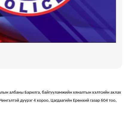
талын албаны Барилга, байгууламжийн хяналтын хэлтсийн ахлах
 Чингэлтэй дүүрэг 4 хороо, Цагдаагийн Ерөнхий газар 604 тоо,