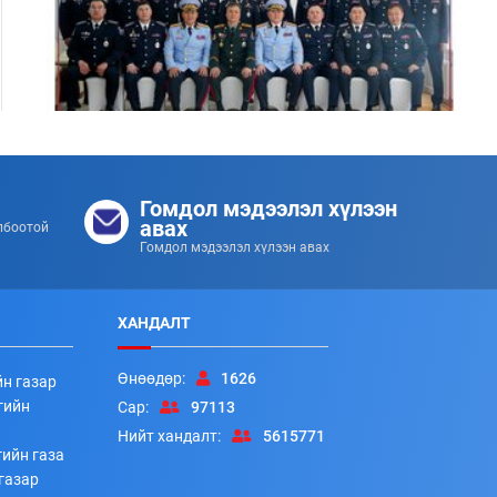
Цэргийн дээд цол хүртсэн удирдлагуудад
хүндэтгэл үзүүллээ
Гомдол мэдээлэл хүлээн
253
253
2026/07/08
авах
лбоотой
Гомдол мэдээлэл хүлээн авах
ХАНДАЛТ
Өнөөдөр:
1626
йн газар
гийн
Сар:
97113
Нийт хандалт:
5615771
ийн газа
Алба хаагчдад цол, шагнал гардуулах ёслолын арга
газар
хэмжээ боллоо