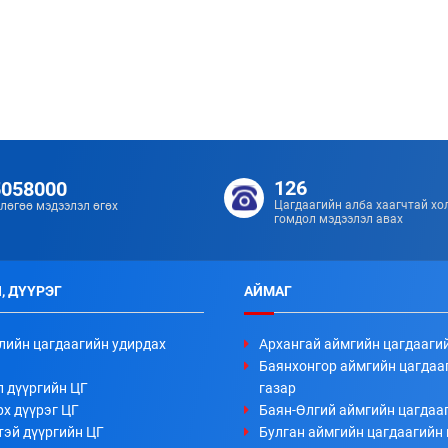
126
5058000
Цагдаагийн алба хаагчтай хо
лөгөө мэдээлэл өгөх
гомдол мэдээлэл авах
, ДҮҮРЭГ
АЙМАГ
лийн цагдаагийн удирдах
Архангай аймгийн цагдааги
Баянхонгор аймгийн цагдаа
л дүүргийн ЦГ
газар
х дүүрэг ЦГ
Баян-Өлгий аймгийн цагдааг
тэй дүүргийн ЦГ
Булган аймгийн цагдаагийн 