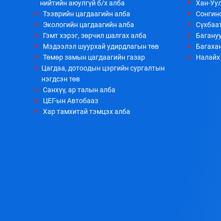
нийтийн аюулгүй б/х алба
Хан-Уул
Тээврийн цагдаагийн алба
Сонгино
Экологийн цагдаагийн алба
Сүхбаа
Гэмт хэрэг, зөрчил шалгах алба
Багануу
Мэдээлэл шуурхай удирдлагын төв
Багахан
Төмөр замын цагдаагийн газар
Налайх 
Цагдаа, дотоодын цэргийн сургалтын
нэгдсэн төв
Санхүү, ар талын алба
ЦЕГ-ын Автобааз
Хар тамхитай тэмцэх алба