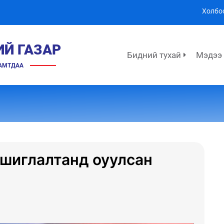
Холбо
ИЙ ГАЗАР
Бидний тухай
Мэдээ
ХАМТДАА
ашиглалтанд оуулсан