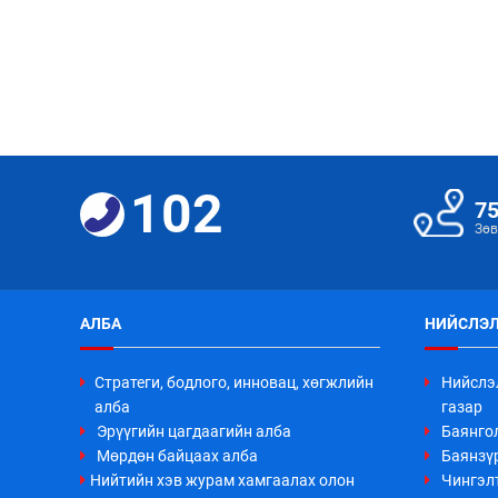
102
7
Зөв
АЛБА
НИЙСЛЭЛ
Стратеги, бодлого, инновац, хөгжлийн
Нийслэ
алба
газар
Эрүүгийн цагдаагийн алба
Баянго
Мөрдөн байцаах алба
Баянзүр
Нийтийн хэв журам хамгаалах олон
Чингэл