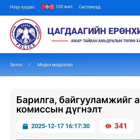
100 жил
Нүүр хуудас
Системүүд
ЦАГДААГИЙН ЕРӨНХ
АМАР ТАЙВАН АМЬДРАЛЫН ТӨЛӨӨ 
Эхлэл
Мэдээ мэдээлэл
Барилга, байгууламжийг 
комиссын дүгнэлт
341
2025-12-17 16:17:30