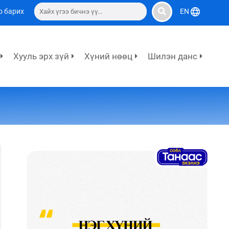
о барих
EN
Хууль эрх зүй
Хүний нөөц
Шилэн данс