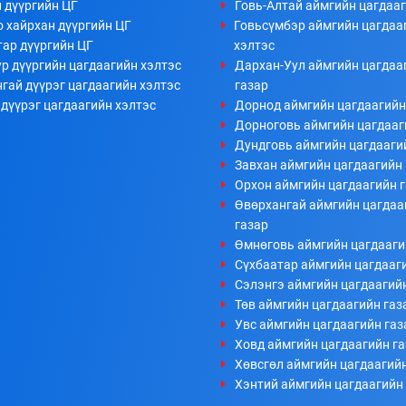
 дүүргийн ЦГ
Говь-Алтай аймгийн цагдааг
 хайрхан дүүргийн ЦГ
Говьсүмбэр аймгийн цагдаа
тар дүүргийн ЦГ
хэлтэс
р дүүргийн цагдаагийн хэлтэс
Дархан-Уул аймгийн цагдаа
гай дүүрэг цагдаагийн хэлтэс
газар
дүүрэг цагдаагийн хэлтэс
Дорнод аймгийн цагдаагийн
Дорноговь аймгийн цагдааг
Дундговь аймгийн цагдааги
Завхан аймгийн цагдаагийн 
Орхон аймгийн цагдаагийн 
Өвөрхангай аймгийн цагдаа
газар
Өмнөговь аймгийн цагдааги
Сүхбаатар аймгийн цагдааг
Сэлэнгэ аймгийн цагдаагий
Төв аймгийн цагдаагийн газ
Увс аймгийн цагдаагийн газ
Ховд аймгийн цагдаагийн г
Хөвсгөл аймгийн цагдаагийн
Хэнтий аймгийн цагдаагийн