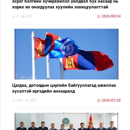
эсрэг бэлгийн хүчирхийлэл үйлдвэл бүх насаар нь
хорих ял оногдуулах хуулийн зохицуулалттай
0
672
2026/08/04
Цагдаа, дотоодын цэргийн байгууллагад ажиллах
хүсэлтэй иргэдийн анхааралд
253
253
2026/07/28