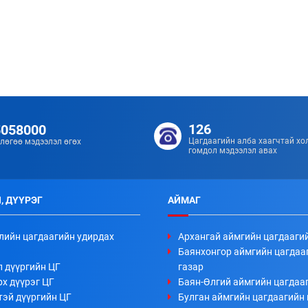
126
5058000
Цагдаагийн алба хаагчтай хо
лөгөө мэдээлэл өгөх
гомдол мэдээлэл авах
, ДҮҮРЭГ
АЙМАГ
лийн цагдаагийн удирдах
Архангай аймгийн цагдааги
Баянхонгор аймгийн цагдаа
л дүүргийн ЦГ
газар
х дүүрэг ЦГ
Баян-Өлгий аймгийн цагдааг
тэй дүүргийн ЦГ
Булган аймгийн цагдаагийн 