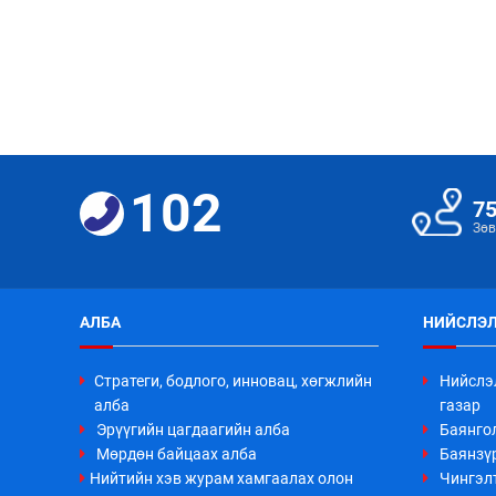
102
7
Зөв
АЛБА
НИЙСЛЭЛ
Стратеги, бодлого, инновац, хөгжлийн
Нийслэ
алба
газар
Эрүүгийн цагдаагийн алба
Баянго
Мөрдөн байцаах алба
Баянзүр
Нийтийн хэв журам хамгаалах олон
Чингэл