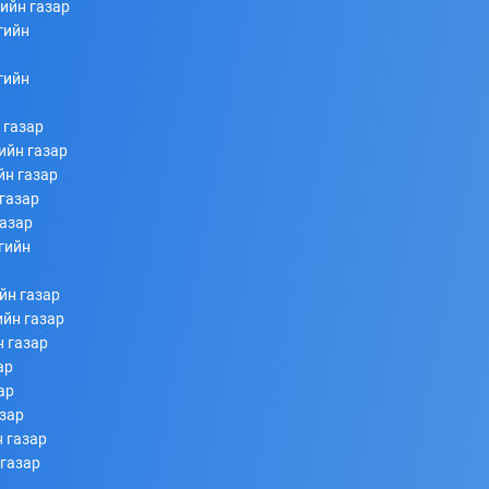
ийн газар
гийн
253
253
2026/07/08
гийн
 газар
ийн газар
йн газар
газар
газар
гийн
Ахлагч Э.Бумбаяр Монгол Улсын Мэргэн цолны
йн газар
болзол хангалаа
ийн газар
н газар
253
253
2026/07/08
ар
ар
азар
 газар
 газар