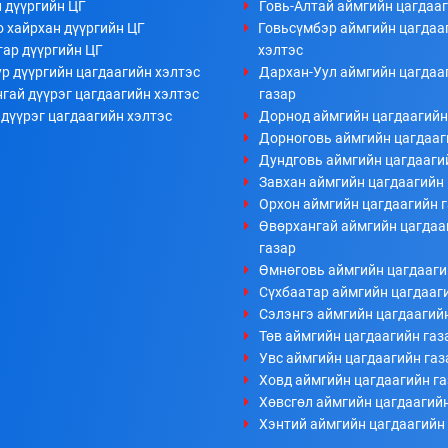
 дүүргийн ЦГ
Говь-Алтай аймгийн цагдааг
 хайрхан дүүргийн ЦГ
Говьсүмбэр аймгийн цагдаа
тар дүүргийн ЦГ
хэлтэс
р дүүргийн цагдаагийн хэлтэс
Дархан-Уул аймгийн цагдаа
гай дүүрэг цагдаагийн хэлтэс
газар
дүүрэг цагдаагийн хэлтэс
Дорнод аймгийн цагдаагийн
Дорноговь аймгийн цагдааг
Дундговь аймгийн цагдааги
Завхан аймгийн цагдаагийн 
Орхон аймгийн цагдаагийн 
Өвөрхангай аймгийн цагдаа
газар
Өмнөговь аймгийн цагдааги
Сүхбаатар аймгийн цагдааг
Сэлэнгэ аймгийн цагдаагий
Төв аймгийн цагдаагийн газ
Увс аймгийн цагдаагийн газ
Ховд аймгийн цагдаагийн г
Хөвсгөл аймгийн цагдаагийн
Хэнтий аймгийн цагдаагийн