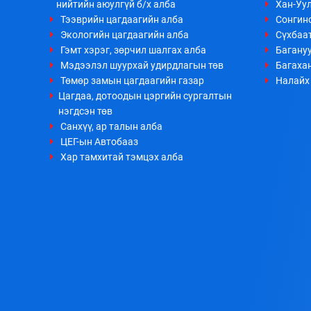
нийтийн аюулгүй б/х алба
Хан-Уул
Тээврийн цагдаагийн алба
Сонгино
Экологийн цагдаагийн алба
Сүхбаа
Гэмт хэрэг, зөрчил шалгах алба
Багануу
Мэдээлэл шуурхай удирдлагын төв
Багахан
Төмөр замын цагдаагийн газар
Налайх 
Цагдаа, дотоодын цэргийн сургалтын
нэгдсэн төв
Санхүү, ар талын алба
ЦЕГ-ын Автобааз
Хар тамхитай тэмцэх алба