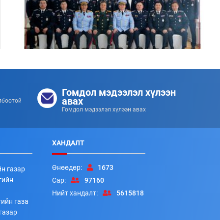
Цэргийн дээд цол хүртсэн удирдлагуудад
хүндэтгэл үзүүллээ
Гомдол мэдээлэл хүлээн
253
253
2026/07/08
авах
лбоотой
Гомдол мэдээлэл хүлээн авах
ХАНДАЛТ
Өнөөдөр:
1673
йн газар
гийн
Сар:
97160
Нийт хандалт:
5615818
ийн газа
Алба хаагчдад цол, шагнал гардуулах ёслолын арга
газар
хэмжээ боллоо