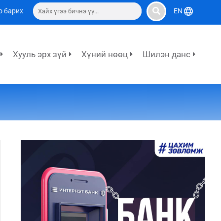
о барих
EN
Хууль эрх зүй
Хүний нөөц
Шилэн данс