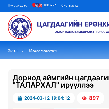
100 жил
Нүүр хуудас
Системүүд
ЦАГДААГИЙН ЕРӨНХ
АМАР ТАЙВАН АМЬДРАЛЫН ТӨЛӨӨ 
Эхлэл
Мэдээ мэдээлэл
Дорнод аймгийн цагдааги
"ТАЛАРХАЛ" ирүүллээ
897
2024-03-12 19:04:12