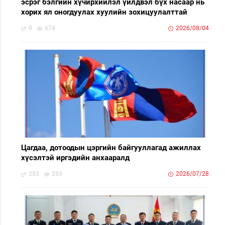
эсрэг бэлгийн хүчирхийлэл үйлдвэл бүх насаар нь
хорих ял оногдуулах хуулийн зохицуулалттай
0
674
2026/08/04
Цагдаа, дотоодын цэргийн байгууллагад ажиллах
хүсэлтэй иргэдийн анхааралд
253
253
2026/07/28