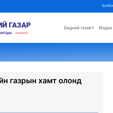
Холбо
ИЙ ГАЗАР
Бидний тухай
Мэдээ
ХАМТДАА
йн газрын хамт олонд