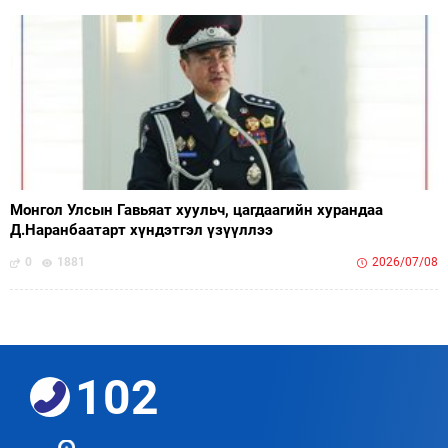
Монгол Улсын Гавьяат хуульч, цагдаагийн хурандаа
Д.Наранбаатарт хүндэтгэл үзүүллээ
0
1881
2026/07/08
102