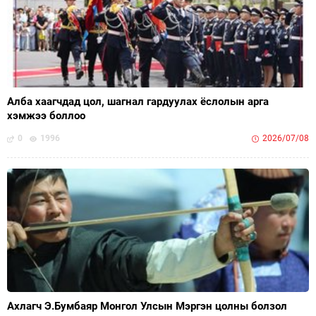
Алба хаагчдад цол, шагнал гардуулах ёслолын арга
хэмжээ боллоо
0
1996
2026/07/08
Ахлагч Э.Бумбаяр Монгол Улсын Мэргэн цолны болзол