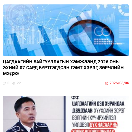
ЦАГДААГИЙН БАЙГУУЛЛАГЫН ХЭМЖЭЭНД 2026 ОНЫ
ЭХНИЙ 07 САРД БҮРТГЭГДСЭН ГЭМТ ХЭРЭГ, ЗӨРЧЛИЙН
МЭДЭЭ
0
22
2026/08/06