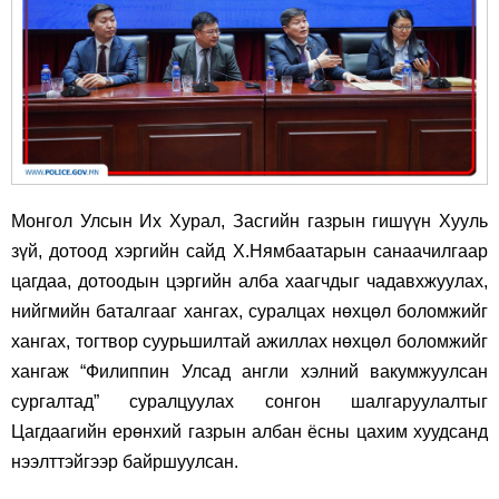
Монгол Улсын Их Хурал, Засгийн газрын гишүүн Хууль
зүй, дотоод хэргийн сайд Х.Нямбаатарын санаачилгаар
цагдаа, дотоодын цэргийн алба хаагчдыг чадавхжуулах,
нийгмийн баталгааг хангах, суралцах нөхцөл боломжийг
хангах, тогтвор суурьшилтай ажиллах нөхцөл боломжийг
хангаж “Филиппин Улсад англи хэлний вакумжуулсан
сургалтад” суралцуулах сонгон шалгаруулалтыг
Цагдаагийн ерөнхий газрын албан ёсны цахим хуудсанд
нээлттэйгээр байршуулсан.