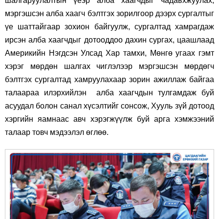
шалгаруулалтын үеэр алба хаагчдыг чадавхжуулах,
мэргэшсэн алба хаагч бэлтгэх зорилгоор дээрх сургалтыг
үе шаттайгаар зохион байгуулж, сургалтад хамрагдаж
ирсэн алба хаагчдыг дотооддоо дахин сургах, цаашлаад
Америкийн Нэгдсэн Улсад Хар тамхи, Мөнгө угаах гэмт
хэрэг мөрдөн шалгах чиглэлээр мэргэшсэн мөрдөгч
бэлтгэх сургалтад хамруулахаар зорин ажиллаж байгаа
талаараа илэрхийлэн алба хаагчдын тулгамдаж буй
асуудал болон санал хүсэлтийг сонсож, Хууль зүй дотоод
хэргийн яамнаас авч хэрэгжүүлж буй арга хэмжээний
талаар товч мэдээлэл өглөө.