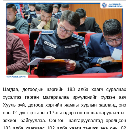
Цагдаа, дотоодын цэргийн 183 алба хаагч суралцах
хүсэлтээ гарган материалаа ирүүлснийг хүлээн авч
Хууль зүй, дотоод хэргийн яамны хурлын зааланд энэ
оны 01 дүгээр сарын 17-ны өдөр сонгон шалгаруулалтыг
зохион байгууллаа.
Сонгон шалгаруулалтад оролцсон
183 алба хаагчаас 102 алба хаагч тэнцэж энэ оны 02