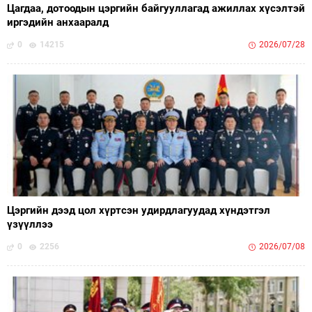
Цагдаа, дотоодын цэргийн байгууллагад ажиллах хүсэлтэй
иргэдийн анхааралд
0
14215
2026/07/28
Цэргийн дээд цол хүртсэн удирдлагуудад хүндэтгэл
үзүүллээ
0
2256
2026/07/08