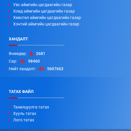
Увс аймгийн цагдаагийн газар
Ховд аймгийн цагдаагийн газар
Хөвсгөл аймгийн цагдаагийн газар
Хэнтий аймгийн цагдаагийн газар
ХАНДАЛТ
Өнөөдөр:
2681
Сар:
98460
Нийт хандалт:
5607662
ТАТАХ ФАЙЛ
Танилцуулга татах
Хууль татах
Лого татах