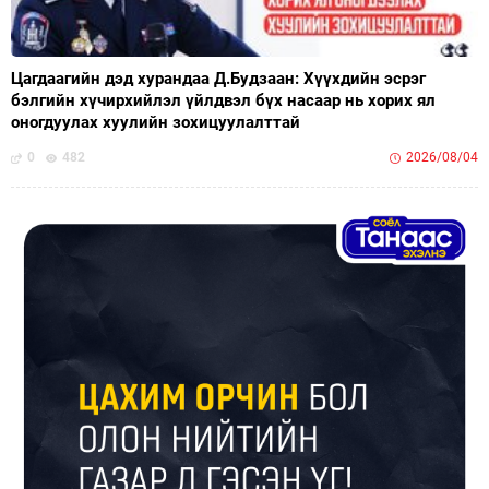
Цагдаагийн дэд хурандаа Д.Будзаан: Хүүхдийн эсрэг
бэлгийн хүчирхийлэл үйлдвэл бүх насаар нь хорих ял
оногдуулах хуулийн зохицуулалттай
0
482
2026/08/04