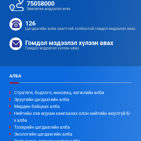
75058000
Зөвлөгөө мэдээлэл өгөх
126
Цагдаагийн алба хаагчтай холбоотой гомдол мэдээлэл авах
Гомдол мэдээлэл хүлээн авах
Гомдол мэдээлэл хүлээн авах
АЛБА
Стратеги, бодлого, инновац, хөгжлийн алба
Эрүүгийн цагдаагийн алба
Мөрдөн байцаах алба
Нийтийн хэв журам хамгаалах олон нийтийн аюулгүй б/
х алба
Тээврийн цагдаагийн алба
Экологийн цагдаагийн алба
Гэмт хэрэг, зөрчил шалгах алба