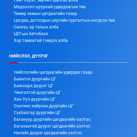
Мэдээлэл шуурхай удирдлагын төв
Төмөр замын цагдаагийн газар
Цагдаа, дотоодын цэргийн сургалтын нэгдсэн төв
Санхүү, ар талын алба
ЦЕГ-ын Автобааз
Хар тамхитай тэмцэх алба
НИЙСЛЭЛ, ДҮҮРЭГ
Нийслэлийн цагдаагийн удирдах газар
Баянгол дүүргийн ЦГ
Баянзүрх дүүрэг ЦГ
Чингэлтэй дүүргийн ЦГ
Хан-Уул дүүргийн ЦГ
Сонгино хайрхан дүүргийн ЦГ
Сүхбаатар дүүргийн ЦГ
Багануур дүүргийн цагдаагийн хэлтэс
Багахангай дүүрэг цагдаагийн хэлтэс
Налайх дүүрэг цагдаагийн хэлтэс