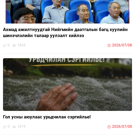
Ахмад ажилтнуудтай Нийгмийн даатгалын багц хуулийн
шинэчлэлийн талаар уулзалт хийлээ
0
1843
2026/07/08
Гол усны аюулаас урьдчилан сэргийлье!
0
1819
2026/07/08