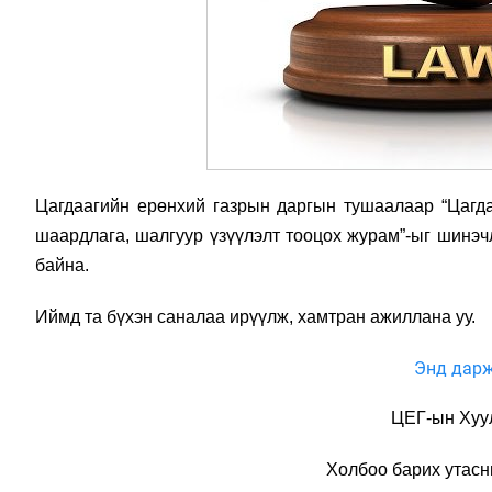
Цагдаагийн ерөнхий газрын даргын тушаалаар “Цагда
шаардлага, шалгуур үзүүлэлт тооцох журам”-ыг шинэ
байна.
Иймд та бүхэн саналаа ирүүлж, хамтран ажиллана уу.
Энд дарж
ЦЕГ-ын Хуу
Холбоо барих утасн