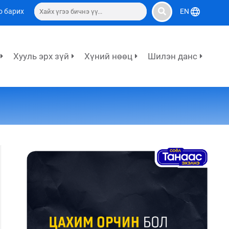
о барих
EN
Хууль эрх зүй
Хүний нөөц
Шилэн данс