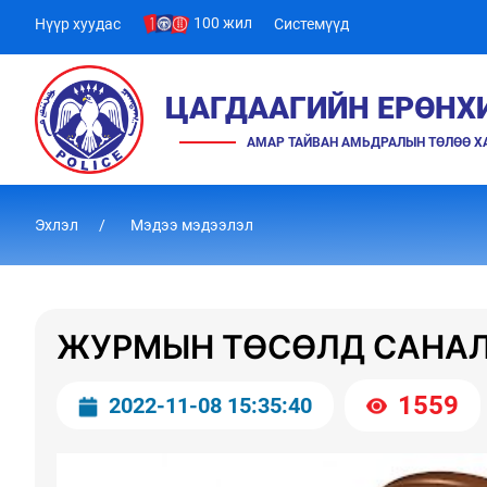
100 жил
Нүүр хуудас
Системүүд
ЦАГДААГИЙН ЕРӨНХ
АМАР ТАЙВАН АМЬДРАЛЫН ТӨЛӨӨ 
Эхлэл
Мэдээ мэдээлэл
ЖУРМЫН ТӨСӨЛД САНАЛ
1559
2022-11-08 15:35:40