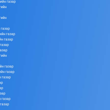
ийн газар
гийн
253
253
2026/07/08
гийн
 газар
ийн газар
йн газар
газар
газар
гийн
Ахлагч Э.Бумбаяр Монгол Улсын Мэргэн цолны
йн газар
болзол хангалаа
ийн газар
н газар
253
253
2026/07/08
ар
ар
азар
 газар
 газар