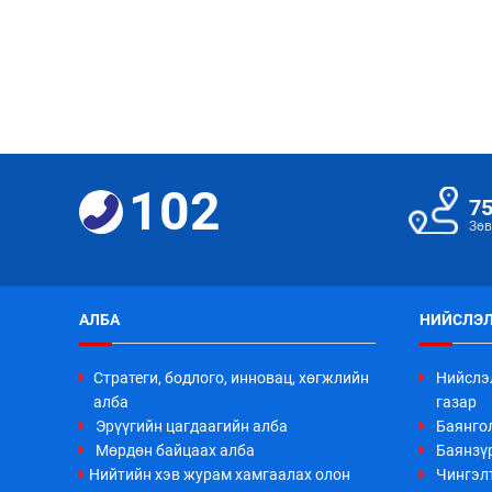
102
7
Зөв
АЛБА
НИЙСЛЭЛ
Стратеги, бодлого, инновац, хөгжлийн
Нийслэ
алба
газар
Эрүүгийн цагдаагийн алба
Баянго
Мөрдөн байцаах алба
Баянзүр
Нийтийн хэв журам хамгаалах олон
Чингэл