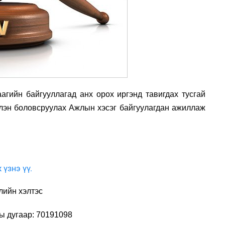
агийн байгууллагад анх орох иргэнд тавигдах тусгай
члэн боловсруулах Ажлын хэсэг байгуулагдан ажиллаж
 үзнэ үү.
лийн хэлтэс
ы дугаар: 70191098