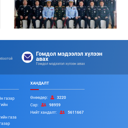
Цэргийн дээд цол хүртсэн удирдлагуудад
хүндэтгэл үзүүллээ
Гомдол мэдээлэл хүлээн
253
253
2026/07/08
авах
лбоотой
Гомдол мэдээлэл хүлээн авах
ХАНДАЛТ
Өнөөдөр:
3220
йн газар
гийн
Сар:
98959
Нийт хандалт:
5611667
ийн газа
Алба хаагчдад цол, шагнал гардуулах ёслолын арга
газар
хэмжээ боллоо