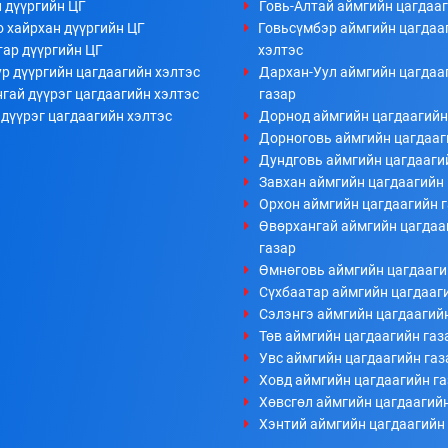
 дүүргийн ЦГ
Говь-Алтай аймгийн цагдааг
 хайрхан дүүргийн ЦГ
Говьсүмбэр аймгийн цагдаа
тар дүүргийн ЦГ
хэлтэс
р дүүргийн цагдаагийн хэлтэс
Дархан-Уул аймгийн цагдаа
гай дүүрэг цагдаагийн хэлтэс
газар
дүүрэг цагдаагийн хэлтэс
Дорнод аймгийн цагдаагийн
Дорноговь аймгийн цагдааг
Дундговь аймгийн цагдааги
Завхан аймгийн цагдаагийн 
Орхон аймгийн цагдаагийн 
Өвөрхангай аймгийн цагдаа
газар
Өмнөговь аймгийн цагдааги
Сүхбаатар аймгийн цагдааг
Сэлэнгэ аймгийн цагдаагий
Төв аймгийн цагдаагийн газ
Увс аймгийн цагдаагийн газ
Ховд аймгийн цагдаагийн г
Хөвсгөл аймгийн цагдаагийн
Хэнтий аймгийн цагдаагийн