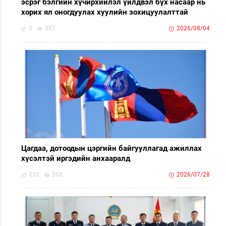
эсрэг бэлгийн хүчирхийлэл үйлдвэл бүх насаар нь
хорих ял оногдуулах хуулийн зохицуулалттай
0
557
2026/08/04
Цагдаа, дотоодын цэргийн байгууллагад ажиллах
хүсэлтэй иргэдийн анхааралд
253
253
2026/07/28