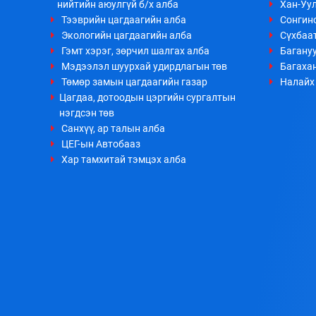
нийтийн аюулгүй б/х алба
Хан-Уул
Тээврийн цагдаагийн алба
Сонгино
Экологийн цагдаагийн алба
Сүхбаа
Гэмт хэрэг, зөрчил шалгах алба
Багануу
Мэдээлэл шуурхай удирдлагын төв
Багахан
Төмөр замын цагдаагийн газар
Налайх 
Цагдаа, дотоодын цэргийн сургалтын
нэгдсэн төв
Санхүү, ар талын алба
ЦЕГ-ын Автобааз
Хар тамхитай тэмцэх алба