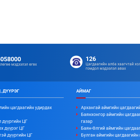
126
5058000
Цагдаагийн алба хаагчтай хо
лөгөө мэдээлэл өгөх
гомдол мэдээлэл авах
, ДҮҮРЭГ
АЙМАГ
лийн цагдаагийн удирдах
Архангай аймгийн цагдааги
Баянхонгор аймгийн цагдаа
л дүүргийн ЦГ
газар
х дүүрэг ЦГ
Баян-Өлгий аймгийн цагдааг
тэй дүүргийн ЦГ
Булган аймгийн цагдаагийн 