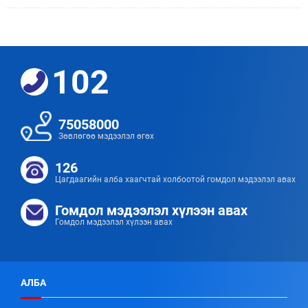
102
75058000
Зөвлөгөө мэдээлэл өгөх
126
Цагдаагийн алба хаагчтай холбоотой гомдол мэдээлэл авах
Гомдол мэдээлэл хүлээн авах
Гомдол мэдээлэл хүлээн авах
АЛБА