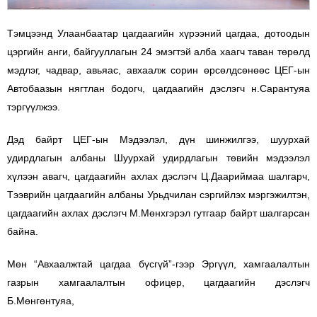
Тэмцээнд Улаанбаатар цагдаагийн хүрээний цагдаа, дотоодын
цэргийн анги, байгууллагын 24 эмэгтэй алба хаагч таван төрөлд
мэдлэг, чадвар, авьяас, авхаалж сорин өрсөлдсөнөөс ЦЕГ-ын
Автобаазын нягтлан бодогч, цагдаагийн дэслэгч н.Сарантуяа
тэргүүлжээ.
Дэд байрт ЦЕГ-ын Мэдээлэл, дүн шинжилгээ, шуурхай
удирдлагын албаны Шуурхай удирдлагын төвийн мэдээлэл
хүлээн авагч, цагдаагийн ахлах дэслэгч Ц.Даариймаа шалгарч,
Тээврийн цагдаагийн албаны Урьдчилан сэргийлэх мэргэжилтэн,
цагдаагийн ахлах дэслэгч М.Мөнхгэрэл гутгаар байрт шалгарсан
байна.
Мөн “Авхаалжтай цагдаа бүсгүй”-гээр Эргүүл, хамгаалалтын
газрын хамгаалалтын офицер, цагдаагийн дэслэгч
Б.Мөнгөнтуяа,