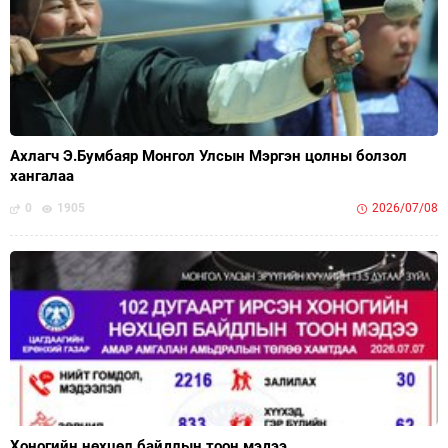
Ахлагч Э.Бумбаяр Монгол Улсын Мэргэн цолны болзол
хангалаа
0
1905
2026/07/08
Хоногийн нөхцөл байдлын тоон мэдээ