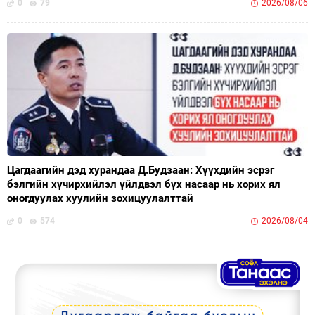
0
79
2026/08/06
Цагдаагийн дэд хурандаа Д.Будзаан: Хүүхдийн эсрэг
бэлгийн хүчирхийлэл үйлдвэл бүх насаар нь хорих ял
оногдуулах хуулийн зохицуулалттай
0
574
2026/08/04