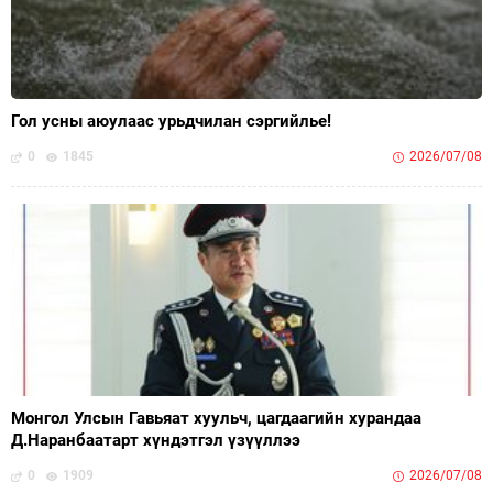
Гол усны аюулаас урьдчилан сэргийлье!
0
1845
2026/07/08
Монгол Улсын Гавьяат хуульч, цагдаагийн хурандаа
Д.Наранбаатарт хүндэтгэл үзүүллээ
0
1909
2026/07/08