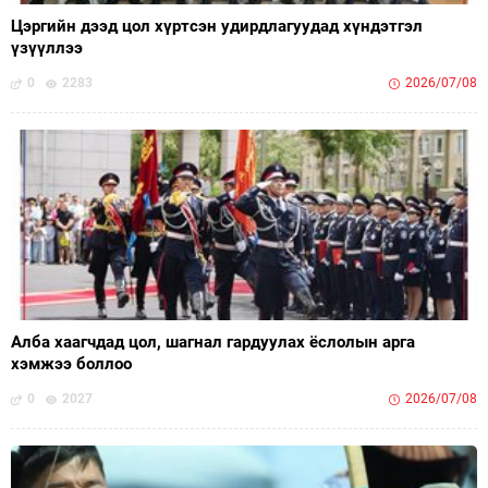
Цэргийн дээд цол хүртсэн удирдлагуудад хүндэтгэл
үзүүллээ
0
2283
2026/07/08
Алба хаагчдад цол, шагнал гардуулах ёслолын арга
хэмжээ боллоо
0
2027
2026/07/08