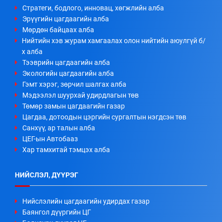
Стратеги, бодлого, инновац, хөгжлийн алба
Эрүүгийн цагдаагийн алба
Мөрдөн байцаах алба
Нийтийн хэв журам хамгаалах олон нийтийн аюулгүй б/
х алба
Тээврийн цагдаагийн алба
Экологийн цагдаагийн алба
Гэмт хэрэг, зөрчил шалгах алба
Мэдээлэл шуурхай удирдлагын төв
Төмөр замын цагдаагийн газар
Цагдаа, дотоодын цэргийн сургалтын нэгдсэн төв
Санхүү, ар талын алба
ЦЕГ-ын Автобааз
Хар тамхитай тэмцэх алба
НИЙСЛЭЛ, ДҮҮРЭГ
Нийслэлийн цагдаагийн удирдах газар
Баянгол дүүргийн ЦГ