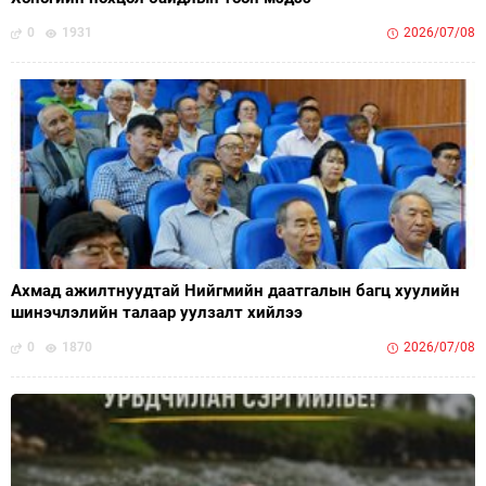
0
1931
2026/07/08
Ахмад ажилтнуудтай Нийгмийн даатгалын багц хуулийн
шинэчлэлийн талаар уулзалт хийлээ
0
1870
2026/07/08