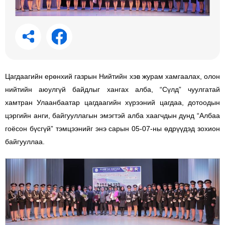
Цагдаагийн ерөнхий газрын Нийтийн хэв журам хамгаалах, олон
нийтийн аюулгүй байдлыг хангах алба, “Сүлд” чуулгатай
хамтран Улаанбаатар цагдаагийн хүрээний цагдаа, дотоодын
цэргийн анги, байгууллагын эмэгтэй алба хаагчдын дунд “Албаа
гоёсон бүсгүй” тэмцээнийг энэ сарын 05-07-ны өдрүүдэд зохион
байгууллаа.