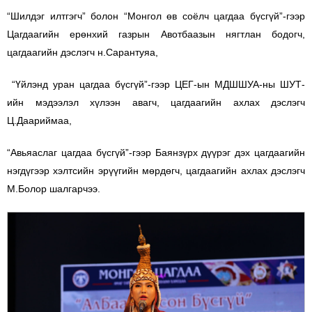
“Шилдэг илтгэгч” болон “Монгол өв соёлч цагдаа бүсгүй”-гээр
Цагдаагийн ерөнхий газрын Авотбаазын нягтлан бодогч,
цагдаагийн дэслэгч н.Сарантуяа,
“Үйлэнд уран цагдаа бүсгүй”-гээр ЦЕГ-ын МДШШУА-ны ШУТ-
ийн мэдээлэл хүлээн авагч, цагдаагийн ахлах дэслэгч
Ц.Даариймаа,
“Авьяаслаг цагдаа бүсгүй”-гээр Баянзүрх дүүрэг дэх цагдаагийн
нэгдүгээр хэлтсийн эрүүгийн мөрдөгч, цагдаагийн ахлах дэслэгч
М.Болор шалгарчээ.