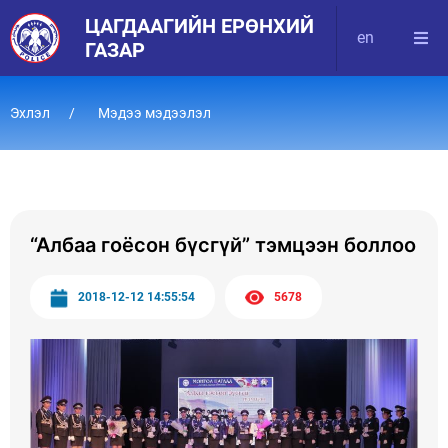
ЦАГДААГИЙН ЕРӨНХИЙ
en
ГАЗАР
Эхлэл
Мэдээ мэдээлэл
“Албаа гоёсон бүсгүй” тэмцээн боллоо
2018-12-12 14:55:54
5678