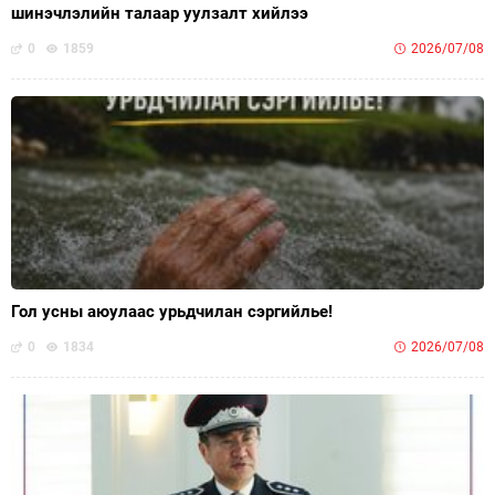
шинэчлэлийн талаар уулзалт хийлээ
0
1859
2026/07/08
Гол усны аюулаас урьдчилан сэргийлье!
0
1834
2026/07/08