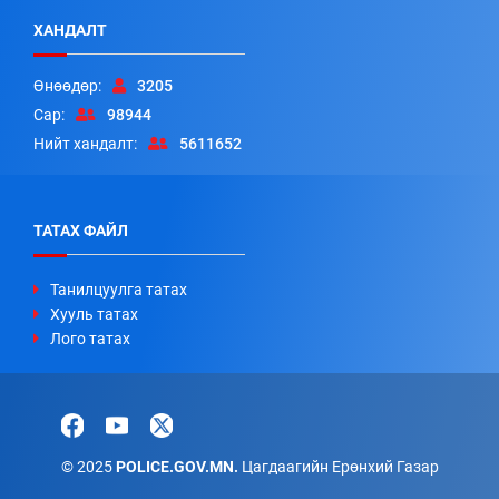
ХАНДАЛТ
Өнөөдөр:
3205
Сар:
98944
Нийт хандалт:
5611652
ТАТАХ ФАЙЛ
Танилцуулга татах
Хууль татах
Лого татах
© 2025
POLICE.GOV.MN.
Цагдаагийн Ерөнхий Газар