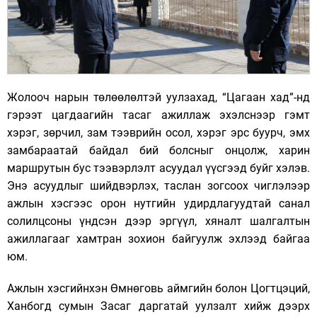
Жолооч нарын төлөөлөлтэй уулзахад, “Цагаан хад”-нд
гэрээт цагдаагийн тасаг ажиллаж эхэлснээр гэмт
хэрэг, зөрчил, зам тээврийн осол, хэрэг эрс буурч, эмх
замбараатай байдал бий болсныг онцолж, харин
маршрутын бус тээвэрлэлт асуудал үүсгээд буйг хэлэв.
Энэ асуудлыг шийдвэрлэх, таслан зогсоох чиглэлээр
ажлын хэсгээс орон нутгийн удирдлагуудтай санал
солилцсоны үндсэн дээр эргүүл, хяналт шалгалтын
ажиллагааг хамтран зохион байгуулж эхлээд байгаа
юм.
Ажлын хэсгийнхэн Өмнөговь аймгийн болон Цогтцэций,
Ханбогд сумын Засаг даргатай уулзалт хийж дээрх