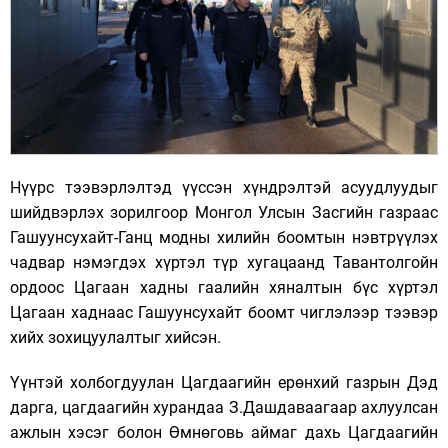
Нүүрс тээвэрлэлтэд үүссэн хүндрэлтэй асуудлуудыг
шийдвэрлэх зорилгоор Монгол Улсын Засгийн газраас
Гашуунсухайт-Ганц модны хилийн боомтын нэвтрүүлэх
чадвар нэмэгдэх хүртэл түр хугацаанд Тавантолгойн
ордоос Цагаан хадны гаалийн хяналтын бүс хүртэл
Цагаан хаднаас Гашуунсухайт боомт чиглэлээр тээвэр
хийх зохицуулалтыг хийсэн.
Үүнтэй холбогдуулан Цагдаагийн ерөнхий газрын Дэд
дарга, цагдаагийн хурандаа З.Дашдаваагаар ахлуулсан
ажлын хэсэг болон Өмнөговь аймаг дахь Цагдаагийн