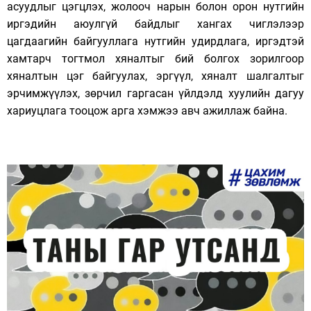
асуудлыг цэгцлэх, жолооч нарын болон орон нутгийн
иргэдийн аюулгүй байдлыг хангах чиглэлээр
цагдаагийн байгууллага нутгийн удирдлага, иргэдтэй
хамтарч тогтмол хяналтыг бий болгох зорилгоор
хяналтын цэг байгуулах, эргүүл, хяналт шалгалтыг
эрчимжүүлэх, зөрчил гаргасан үйлдэлд хуулийн дагуу
хариуцлага тооцож арга хэмжээ авч ажиллаж байна.