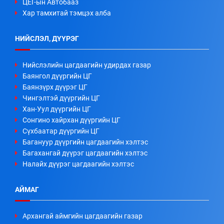
ЦЕГ-ын Автобааз
Хар тамхитай тэмцэх алба
НИЙСЛЭЛ, ДҮҮРЭГ
Нийслэлийн цагдаагийн удирдах газар
Баянгол дүүргийн ЦГ
Баянзүрх дүүрэг ЦГ
Чингэлтэй дүүргийн ЦГ
Хан-Уул дүүргийн ЦГ
Сонгино хайрхан дүүргийн ЦГ
Сүхбаатар дүүргийн ЦГ
Багануур дүүргийн цагдаагийн хэлтэс
Багахангай дүүрэг цагдаагийн хэлтэс
Налайх дүүрэг цагдаагийн хэлтэс
АЙМАГ
Архангай аймгийн цагдаагийн газар