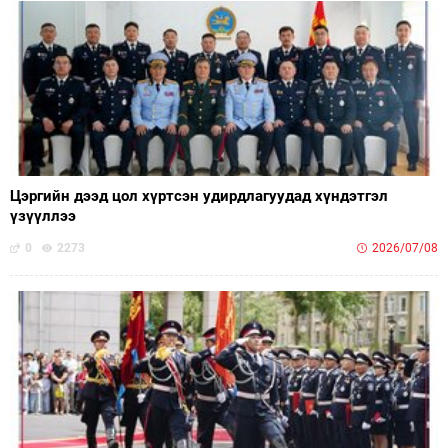
Цэргийн дээд цол хүртсэн удирдлагуудад хүндэтгэл
үзүүллээ
0
2273
2026/07/08