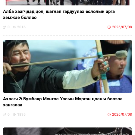
Алба хаагчдад цол, шагнал гардуулах ёслолын арга
хэмжээ боллоо
0
2016
2026/07/08
Ахлагч Э.Бумбаяр Монгол Улсын Мэргэн цолны болзол
хангалаа
0
1895
2026/07/08