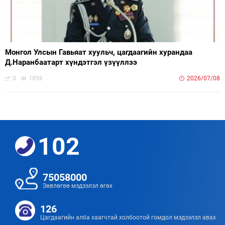
Монгол Улсын Гавьяат хуульч, цагдаагийн хурандаа
Д.Наранбаатарт хүндэтгэл үзүүллээ
0
1896
2026/07/08
102
75058000
Зөвлөгөө мэдээлэл өгөх
126
Цагдаагийн алба хаагчтай холбоотой гомдол мэдээлэл авах