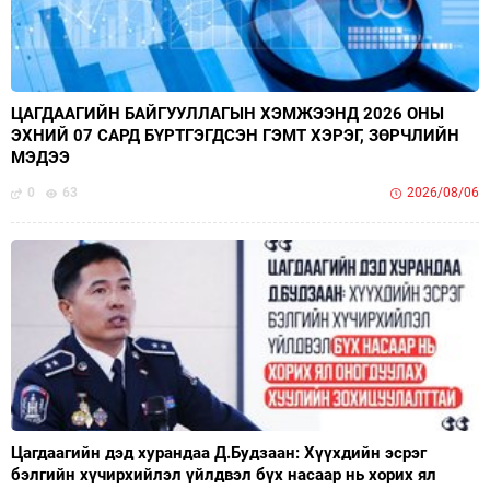
ЦАГДААГИЙН БАЙГУУЛЛАГЫН ХЭМЖЭЭНД 2026 ОНЫ
ЭХНИЙ 07 САРД БҮРТГЭГДСЭН ГЭМТ ХЭРЭГ, ЗӨРЧЛИЙН
МЭДЭЭ
0
63
2026/08/06
Цагдаагийн дэд хурандаа Д.Будзаан: Хүүхдийн эсрэг
бэлгийн хүчирхийлэл үйлдвэл бүх насаар нь хорих ял