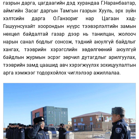
газрын дарга, цагдаагийн дэд хурандаа Г.Наранбаатар,
аймгийн Засаг даргын Тамгын газрын Хууль, эрх зүйн
хэлтсийн дарга О.Ганзориг нар Цагаан хад-
Гашуунсухайт хоорондын нүүрс тээвэрлэлтийн замын
нөхцөл байдалтай газар дээр нь танилцан, жолооч
нарын санал бодлыг сонсож, тэдний аюулгүй байдлыг
хангах, тээврийн хэрэгслийн хөдөлгөөний аюулгүй
байдлын журмын эсрэг зөрчил дутагдлыг арилгуулах,
тээврийн замд цаашид авч хэрэгжүүлэх зохицуулалтын
арга хэмжээг тодорхойлох чиглэлээр ажиллалаа.