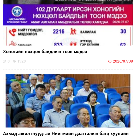
Хоногийн нөхцөл байдлын тоон мэдээ
0
1920
2026/07/08
Ахмад ажилтнуудтай Нийгмийн даатгалын багц хуулийн