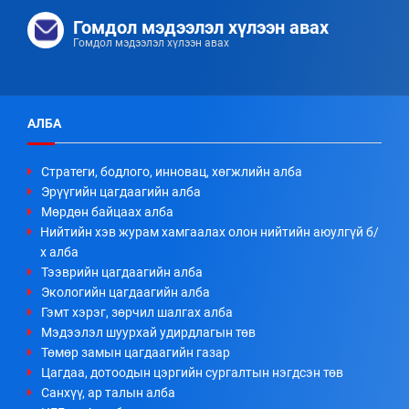
Гомдол мэдээлэл хүлээн авах
Гомдол мэдээлэл хүлээн авах
АЛБА
Стратеги, бодлого, инновац, хөгжлийн алба
Эрүүгийн цагдаагийн алба
Мөрдөн байцаах алба
Нийтийн хэв журам хамгаалах олон нийтийн аюулгүй б/
х алба
Тээврийн цагдаагийн алба
Экологийн цагдаагийн алба
Гэмт хэрэг, зөрчил шалгах алба
Мэдээлэл шуурхай удирдлагын төв
Төмөр замын цагдаагийн газар
Цагдаа, дотоодын цэргийн сургалтын нэгдсэн төв
Санхүү, ар талын алба