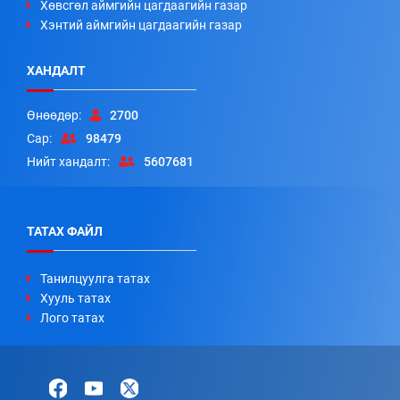
Хөвсгөл аймгийн цагдаагийн газар
Хэнтий аймгийн цагдаагийн газар
ХАНДАЛТ
Өнөөдөр:
2700
Сар:
98479
Нийт хандалт:
5607681
ТАТАХ ФАЙЛ
Танилцуулга татах
Хууль татах
Лого татах