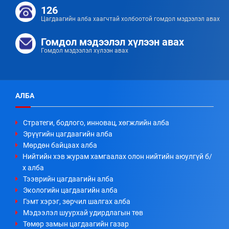
126
Цагдаагийн алба хаагчтай холбоотой гомдол мэдээлэл авах
Гомдол мэдээлэл хүлээн авах
Гомдол мэдээлэл хүлээн авах
АЛБА
Стратеги, бодлого, инновац, хөгжлийн алба
Эрүүгийн цагдаагийн алба
Мөрдөн байцаах алба
Нийтийн хэв журам хамгаалах олон нийтийн аюулгүй б/
х алба
Тээврийн цагдаагийн алба
Экологийн цагдаагийн алба
Гэмт хэрэг, зөрчил шалгах алба
Мэдээлэл шуурхай удирдлагын төв
Төмөр замын цагдаагийн газар