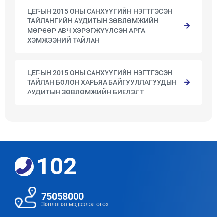
ЦЕГ-ЫН 2015 ОНЫ САНХҮҮГИЙН НЭГТГЭСЭН
ТАЙЛАНГИЙН АУДИТЫН ЗӨВЛӨМЖИЙН
МӨРӨӨР АВЧ ХЭРЭГЖҮҮЛСЭН АРГА
ХЭМЖЭЭНИЙ ТАЙЛАН
ЦЕГ-ЫН 2015 ОНЫ САНХҮҮГИЙН НЭГТГЭСЭН
ТАЙЛАН БОЛОН ХАРЬЯА БАЙГУУЛЛАГУУДЫН
АУДИТЫН ЗӨВЛӨМЖИЙН БИЕЛЭЛТ
102
75058000
Зөвлөгөө мэдээлэл өгөх