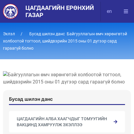
ЦАГДААГИЙН ЕРӨНХИЙ
en
ГАЗАР
Эхлэл
Бусад шилэн данс Байгууллагын өмч хөрөнгөтэй
холбоотой тогтоол, шийдвэрийн 2015 оны 01 дүгээр сард
гараагүй болно
Бусад шилэн данс
ЦАГДААГИЙН АЛБА ХААГЧДЫГ ТОМУУГИЙН
ВАКЦИНД ХАМРУУЛЖ ЭХЭЛЛЭЭ