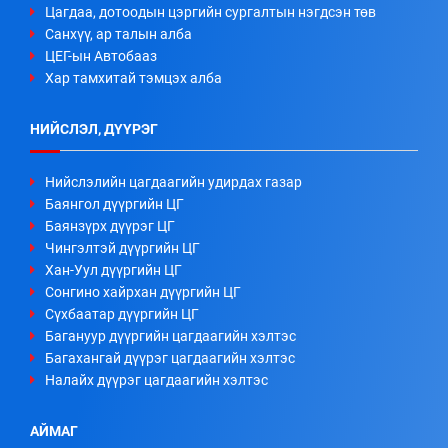
Цагдаа, дотоодын цэргийн сургалтын нэгдсэн төв
Санхүү, ар талын алба
ЦЕГ-ын Автобааз
Хар тамхитай тэмцэх алба
НИЙСЛЭЛ, ДҮҮРЭГ
Нийслэлийн цагдаагийн удирдах газар
Баянгол дүүргийн ЦГ
Баянзүрх дүүрэг ЦГ
Чингэлтэй дүүргийн ЦГ
Хан-Уул дүүргийн ЦГ
Сонгино хайрхан дүүргийн ЦГ
Сүхбаатар дүүргийн ЦГ
Багануур дүүргийн цагдаагийн хэлтэс
Багахангай дүүрэг цагдаагийн хэлтэс
Налайх дүүрэг цагдаагийн хэлтэс
АЙМАГ