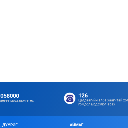
126
5058000
Цагдаагийн алба хаагчтай хо
лөгөө мэдээлэл өгөх
гомдол мэдээлэл авах
, ДҮҮРЭГ
АЙМАГ