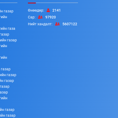
Өнөөдөр:
2141
йн газар
гийн
Сар:
97920
Нийт хандалт:
5607122
ийн газа
газар
ийн газар
гийн
гийн
 газар
ийн газар
йн газар
газар
газар
гийн
йн газар
ийн газар