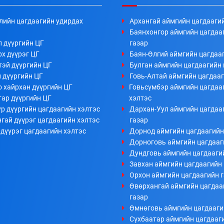
лийн цагдаагийн удирдах
Архангай аймгийн цагдааги
Баянхонгор аймгийн цагдаа
л дүүргийн ЦГ
газар
х дүүрэг ЦГ
Баян-Өлгий аймгийн цагдааг
тэй дүүргийн ЦГ
Булган аймгийн цагдаагийн 
 дүүргийн ЦГ
Говь-Алтай аймгийн цагдааг
 хайрхан дүүргийн ЦГ
Говьсүмбэр аймгийн цагдаа
тар дүүргийн ЦГ
хэлтэс
р дүүргийн цагдаагийн хэлтэс
Дархан-Уул аймгийн цагдаа
гай дүүрэг цагдаагийн хэлтэс
газар
дүүрэг цагдаагийн хэлтэс
Дорнод аймгийн цагдаагийн
Дорноговь аймгийн цагдааг
Дундговь аймгийн цагдааги
Завхан аймгийн цагдаагийн 
Орхон аймгийн цагдаагийн 
Өвөрхангай аймгийн цагдаа
газар
Өмнөговь аймгийн цагдааги
Сүхбаатар аймгийн цагдааг