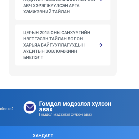
АВЧ ХЭРЭГЖҮҮЛСЭН АРГА
ХЭМЖЭЭНИЙ ТАЙЛАН
ЦЕГ-ЫН 2015 ОНЫ САНХҮҮГИЙН
НЭГТГЭСЭН ТАЙЛАН БОЛОН
ХАРЬЯА БАЙГУУЛЛАГУУДЫН
АУДИТЫН ЗӨВЛӨМЖИЙН
БИЕЛЭЛТ
Гомдол мэдээлэл хүлээн
авах
лбоотой
Гомдол мэдээлэл хүлээн авах
ХАНДАЛТ