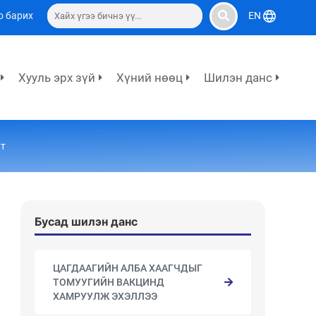
о барих
EN
Хууль эрх зүй
Хүний нөөц
Шилэн данс
лт
Бусад шилэн данс
ЦАГДААГИЙН АЛБА ХААГЧДЫГ
ТОМУУГИЙН ВАКЦИНД
ХАМРУУЛЖ ЭХЭЛЛЭЭ