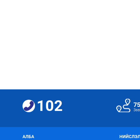
102
7
Зөв
АЛБА
НИЙСЛЭЛ