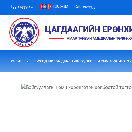
100 жил
Нүүр хуудас
Системүүд
ЦАГДААГИЙН ЕРӨНХ
АМАР ТАЙВАН АМЬДРАЛЫН ТӨЛӨӨ 
Эхлэл
Бусад шилэн данс Байгууллагын өмч хөрөнгөтэй