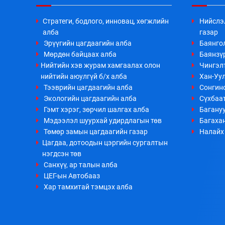
Стратеги, бодлого, инновац, хөгжлийн
Нийслэ
алба
газар
Эрүүгийн цагдаагийн алба
Баянго
Мөрдөн байцаах алба
Баянзүр
Нийтийн хэв журам хамгаалах олон
Чингэл
нийтийн аюулгүй б/х алба
Хан-Уул
Тээврийн цагдаагийн алба
Сонгино
Экологийн цагдаагийн алба
Сүхбаа
Гэмт хэрэг, зөрчил шалгах алба
Багануу
Мэдээлэл шуурхай удирдлагын төв
Багахан
Төмөр замын цагдаагийн газар
Налайх 
Цагдаа, дотоодын цэргийн сургалтын
нэгдсэн төв
Санхүү, ар талын алба
ЦЕГ-ын Автобааз
Хар тамхитай тэмцэх алба