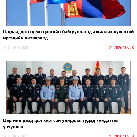
Цагдаа, дотоодын цэргийн байгууллагад ажиллах хүсэлтэй
иргэдийн анхааралд
0
15003
2026/07/28
Цэргийн дээд цол хүртсэн удирдлагуудад хүндэтгэл
үзүүллээ
0
2382
2026/07/08