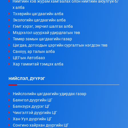
Нийтийн хэв журам хамгаалах олон нийтийн аюулгүй б/
х алба
Тээврийн цагдаагийн алба
Экологийн цагдаагийн алба
Гэмт хэрэг, зөрчил шалгах алба
Мэдээлэл шуурхай удирдлагын төв
Төмөр замын цагдаагийн газар
Цагдаа, дотоодын цэргийн сургалтын нэгдсэн төв
Санхүү, ар талын алба
ЦЕГ-ын Автобааз
Хар тамхитай тэмцэх алба
НИЙСЛЭЛ, ДҮҮРЭГ
Нийслэлийн цагдаагийн удирдах газар
Баянгол дүүргийн ЦГ
Баянзүрх дүүрэг ЦГ
Чингэлтэй дүүргийн ЦГ
Хан-Уул дүүргийн ЦГ
Сонгино хайрхан дүүргийн ЦГ