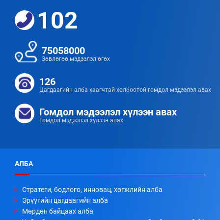
102
75058000
Зөвлөгөө мэдээлэл өгөх
126
Цагдаагийн алба хаагчтай холбоотой гомдол мэдээлэл авах
Гомдол мэдээлэл хүлээн авах
Гомдол мэдээлэл хүлээн авах
АЛБА
Стратеги, бодлого, инновац, хөгжлийн алба
Эрүүгийн цагдаагийн алба
Мөрдөн байцаах алба