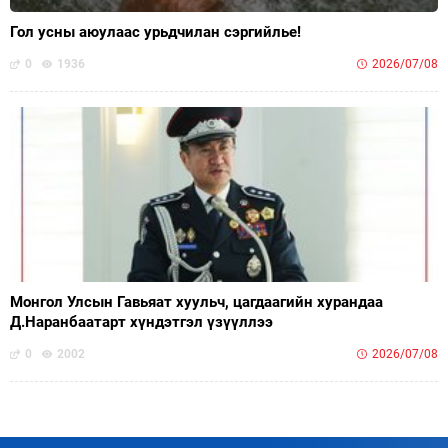
Гол усны аюулаас урьдчилан сэргийлье!
0
1936
2026/07/08
Монгол Улсын Гавьяат хуульч, цагдаагийн хурандаа
Д.Наранбаатарт хүндэтгэл үзүүллээ
0
2002
2026/07/08