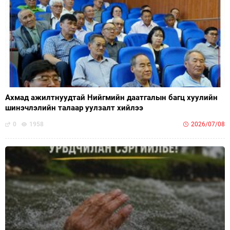
Ахмад ажилтнуудтай Нийгмийн даатгалын багц хуулийн
шинэчлэлийн талаар уулзалт хийлээ
0
1958
2026/07/08