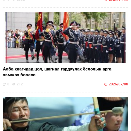
Алба хаагчдад цол, шагнал гардуулах ёслолын арга
хэмжээ боллоо
0
2121
2026/07/08