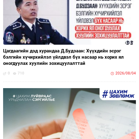
Цагдаагийн дэд хурандаа Д.Будзаан: Хүүхдийн эсрэг
бэлгийн хүчирхийлэл үйлдвэл бүх насаар нь хорих ял
оногдуулах хуулийн зохицуулалттай
0
710
2026/08/04