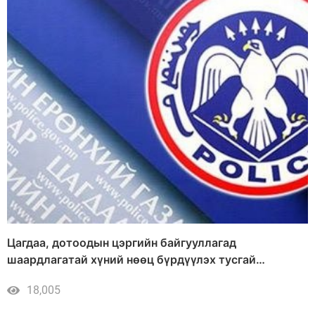
Цагдаа, дотоодын цэргийн байгууллагад
шаардлагатай хүний нөөц бүрдүүлэх тусгай
шалгалтад Та бүхнийг урьж байна
18,005