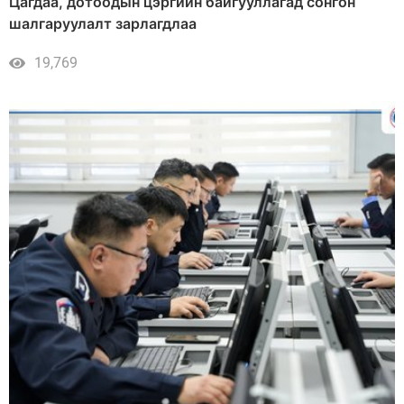
Цагдаа, дотоодын цэргийн байгууллагад сонгон
шалгаруулалт зарлагдлаа
19,769