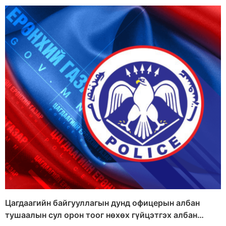
Цагдаагийн байгууллагын дунд офицерын албан
тушаалын сул орон тоог нөхөх гүйцэтгэх албан