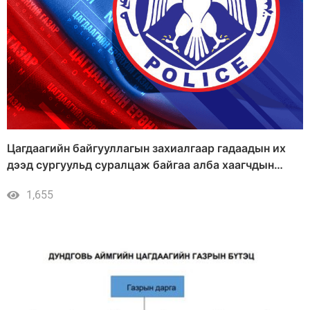
Цагдаагийн байгууллагын захиалгаар гадаадын их
дээд сургуульд суралцаж байгаа алба хаагчдын
мэдээлэл
1,655