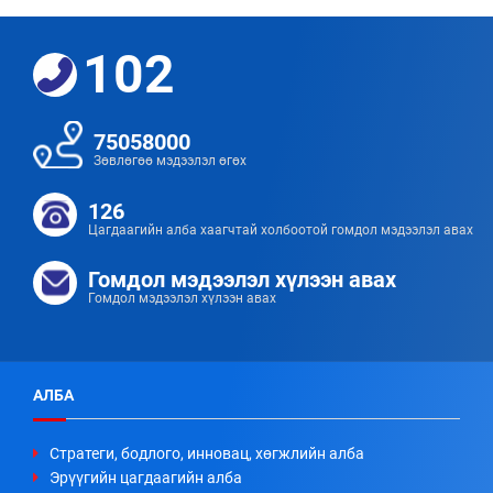
102
75058000
Зөвлөгөө мэдээлэл өгөх
126
Цагдаагийн алба хаагчтай холбоотой гомдол мэдээлэл авах
Гомдол мэдээлэл хүлээн авах
Гомдол мэдээлэл хүлээн авах
АЛБА
Стратеги, бодлого, инновац, хөгжлийн алба
Эрүүгийн цагдаагийн алба