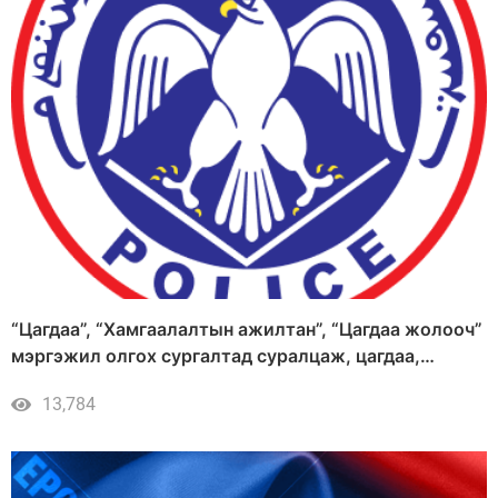
“Цагдаа”, “Хамгаалалтын ажилтан”, “Цагдаа жолооч”
мэргэжил олгох сургалтад суралцаж, цагдаа,
дотоодын цэргийн байгууллагад ажиллахыг урьж
13,784
байна