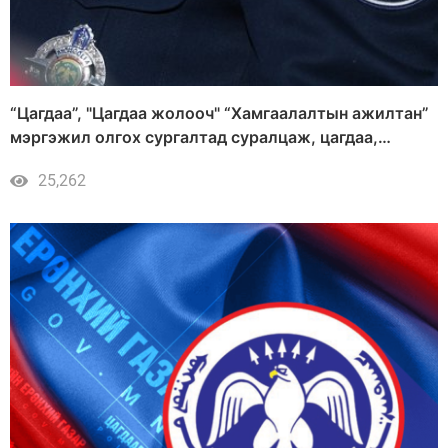
“Цагдаа”, "Цагдаа жолооч" “Хамгаалалтын ажилтан”
мэргэжил олгох сургалтад суралцаж, цагдаа,
дотоодын цэргийн байгууллагад ажиллахыг урьж
25,262
байна