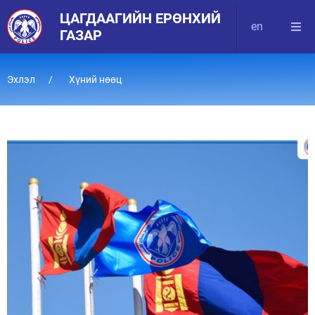
ЦАГДААГИЙН ЕРӨНХИЙ
en
ГАЗАР
Эхлэл
Хүний нөөц