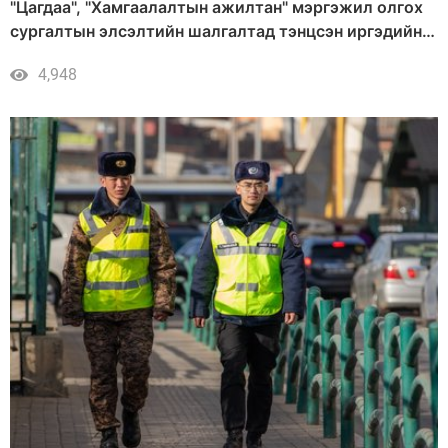
"Цагдаа", "Хамгаалалтын ажилтан" мэргэжил олгох
сургалтын элсэлтийн шалгалтад тэнцсэн иргэдийн
нэрс
4,948