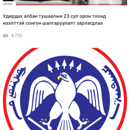
Удирдах албан тушаалын 23 сул орон тоонд
нээлттэй сонгон шалгаруулалт зарлагдлаа
4,736