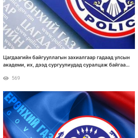
Цагдаагийн байгууллагын захиалгаар гадаад улсын
академи, их, дээд сургуулиудад суралцаж байгаа
алба хаагч, суралцагчдын судалгаа
569