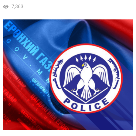
тушаалын тусгай шалгалтад тэнцсэн алба хаагч,
7,363
иргэдийн нэрс