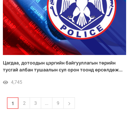
Цагдаа, дотоодын цэргийн байгууллагын төрийн
тусгай албан тушаалын сул орон тоонд өрсөлдөж
шалгалтад тэнцсэн иргэдийн мэдээлэл
4,745
2
3
...
9
1