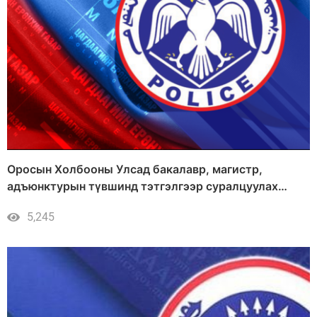
Оросын Холбооны Улсад бакалавр, магистр,
адъюнктурын түвшинд тэтгэлгээр суралцуулах
сонгон шалгаруулалтад тавигдах шаардлага
5,245