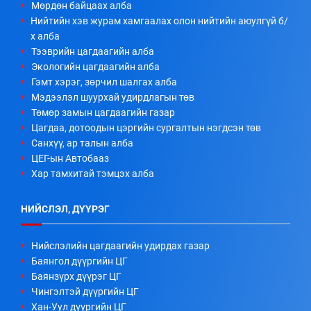
Мөрдөн байцаах алба
Нийтийн хэв журам хамгаалах олон нийтийн аюулгүй б/
х алба
Тээврийн цагдаагийн алба
Экологийн цагдаагийн алба
Гэмт хэрэг, зөрчил шалгах алба
Мэдээлэл шуурхай удирдлагын төв
Төмөр замын цагдаагийн газар
Цагдаа, дотоодын цэргийн сургалтын нэгдсэн төв
Санхүү, ар талын алба
ЦЕГ-ын Автобааз
Хар тамхитай тэмцэх алба
НИЙСЛЭЛ, ДҮҮРЭГ
Нийслэлийн цагдаагийн удирдах газар
Баянгол дүүргийн ЦГ
Баянзүрх дүүрэг ЦГ
Чингэлтэй дүүргийн ЦГ
Хан-Уул дүүргийн ЦГ