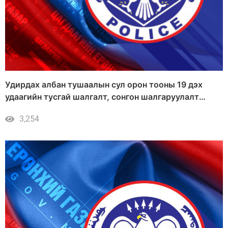
Удирдах албан тушаалын сул орон тооны 19 дэх
удаагийн тусгай шалгалт, сонгон шалгаруулалт
зарлагдлаа
3,254