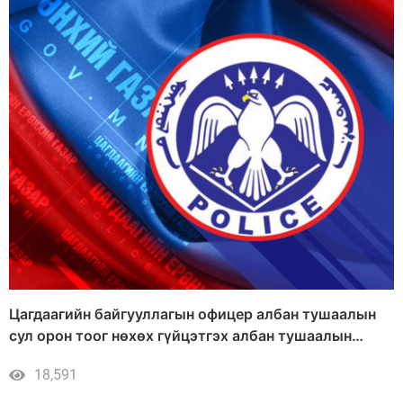
Цагдаагийн байгууллагын офицер албан тушаалын
сул орон тоог нөхөх гүйцэтгэх албан тушаалын
тусгай шалгалт зарлалаа
18,591