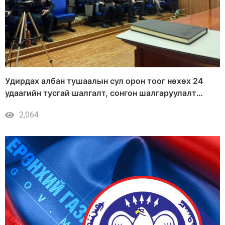
Удирдах албан тушаалын сул орон тоог нөхөх 24
удаагийн тусгай шалгалт, сонгон шалгаруулалт
зарлаж, алба хаагчдыг томилсон
2,064