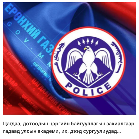
Цагдаа, дотоодын цэргийн байгууллагын захиалгаар
гадаад улсын академи, их, дээд сургуулиудад
суралцаж байгаа алба хаагч, суралцагчдын судалгаа