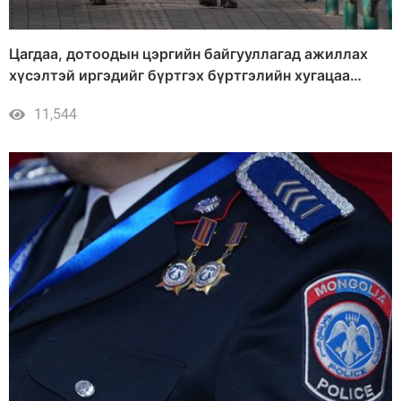
Цагдаа, дотоодын цэргийн байгууллагад ажиллах
хүсэлтэй иргэдийг бүртгэх бүртгэлийн хугацаа
сунгагдлаа
11,544