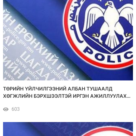
ТӨРИЙН ҮЙЛЧИЛГЭЭНИЙ АЛБАН ТУШААЛД
ХӨГЖЛИЙН БЭРХШЭЭЛТЭЙ ИРГЭН АЖИЛЛУУЛАХ
БОЛОМЖТОЙ
603