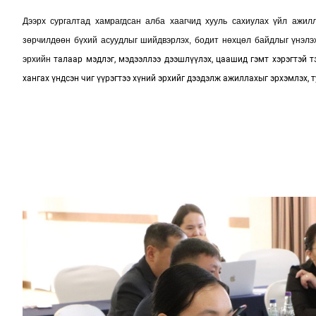
Дээрх сургалтад хамрагдсан алба хаагчид хууль сахиулах үйл ажилл
зөрчилдөөн бүхий асуудлыг шийдвэрлэх, бодит нөхцөл байдлыг үнэлэх
эрхийн
талаар мэдлэг, мэдээллээ дээшлүүлэх, цаашид гэмт хэрэгтэй 
хангах үндсэн чиг үүрэгтээ хүний эрхийг дээдэлж ажиллахыг эрхэмлэх, 