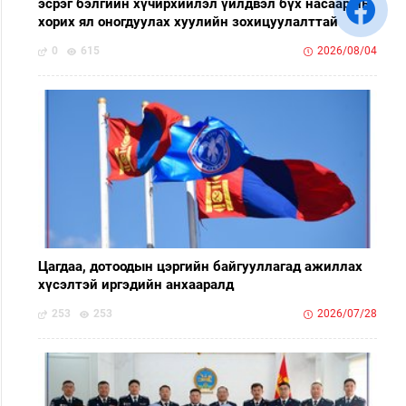
эсрэг бэлгийн хүчирхийлэл үйлдвэл бүх насаар нь
хорих ял оногдуулах хуулийн зохицуулалттай
0
615
2026/08/04
Цагдаа, дотоодын цэргийн байгууллагад ажиллах
хүсэлтэй иргэдийн анхааралд
253
253
2026/07/28