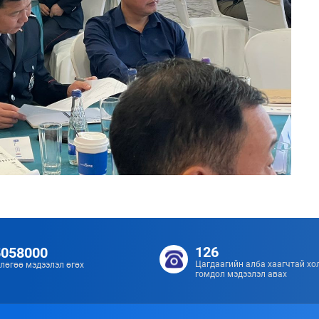
126
5058000
Цагдаагийн алба хаагчтай хо
лөгөө мэдээлэл өгөх
гомдол мэдээлэл авах