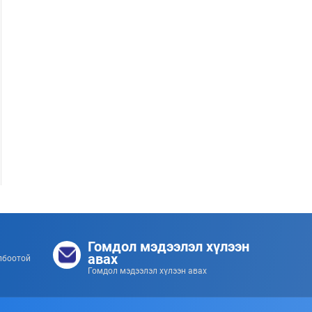
Гол усны аюулаас урьдчилан сэргийлье!
253
253
2026/07/08
Гомдол мэдээлэл хүлээн
авах
лбоотой
Гомдол мэдээлэл хүлээн авах