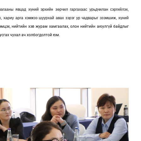
агааны явцад хүний эрхийн зөрчил гаргахаас урьдчилан сэргийлэх,
, хариу арга хэмжээ шуурхай авах зэрэг ур чадварыг эзэмшиж, хүний
тэмцэх, нийтийн хэв журам хамгаалах, олон нийтийн аюулгүй байдлыг
тусгах чухал ач холбогдолтой юм.