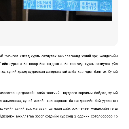
й “Монгол Улсад хууль сахиулах ажиллагаанд хүний эрх, жендерийн
”-ийн сургагч багшаар бэлтгэгдсэн алба хаагчид хууль сахиулах үйл
эх, хүний эрхэд суурилсан хандлагатай алба хаагчдыг бэлтгэх Хүний
ажиллагаа, цагдаагийн алба хаагчийн шударга зарчимч байдал, хүний
л ажиллагаа, хүний эрхийн хязгаарлалт ба цагдаагийн байгууллагын
х үеийн хүний эрх, жагсаал, цуглаан хийх эрх чөлөө, жендерийн тэгш
ийдвэрлэх ажиллагаа зэрэг сэдвийн хүрээнд 2 өдрийн хөтөлбөрөөр 16