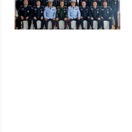
Цэргийн дээд цол хүртсэн удирдлагуудад
хүндэтгэл үзүүллээ
253
253
2026/07/08
Алба хаагчдад цол, шагнал гардуулах ёслолын арга
хэмжээ боллоо