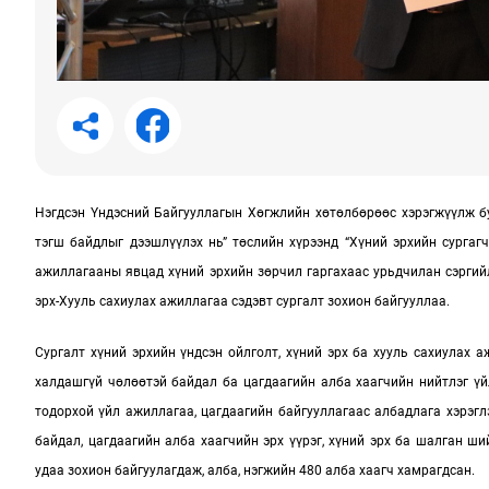
Нэгдсэн Үндэсний Байгууллагын Хөгжлийн хөтөлбөрөөс хэрэгжүүлж бу
тэгш байдлыг дээшлүүлэх нь” төслийн хүрээнд “Хүний эрхийн сургагч
ажиллагааны явцад хүний эрхийн зөрчил гаргахаас урьдчилан сэргийл
эрх-Хууль сахиулах ажиллагаа сэдэвт сургалт зохион байгууллаа.
Сургалт хүний эрхийн үндсэн ойлголт, хүний эрх ба хууль сахиулах 
халдашгүй чөлөөтэй байдал ба цагдаагийн алба хаагчийн нийтлэг үй
тодорхой үйл ажиллагаа, цагдаагийн байгууллагаас албадлага хэрэглэ
байдал, цагдаагийн алба хаагчийн эрх үүрэг, хүний эрх ба шалган ш
удаа зохион байгуулагдаж, алба, нэгжийн 480 алба хаагч хамрагдсан.