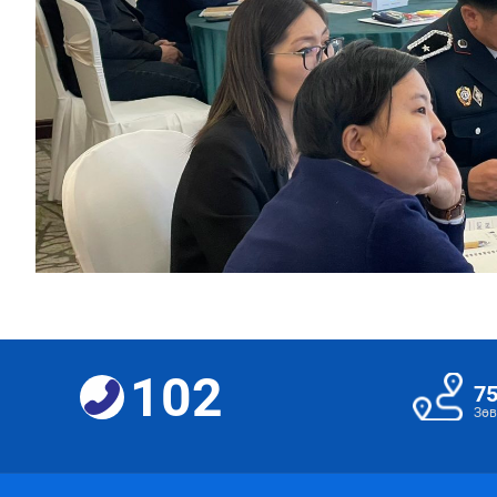
102
7
Зөв