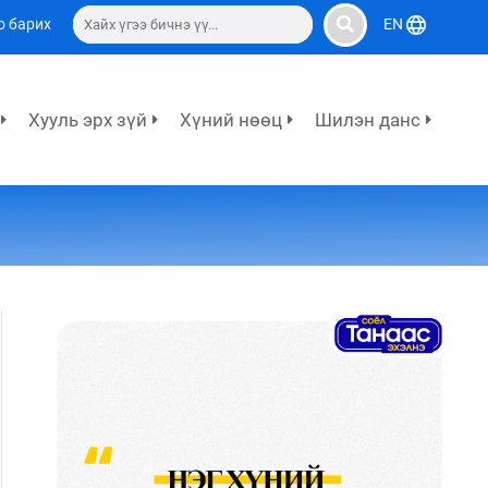
о барих
EN
Хууль эрх зүй
Хүний нөөц
Шилэн данс