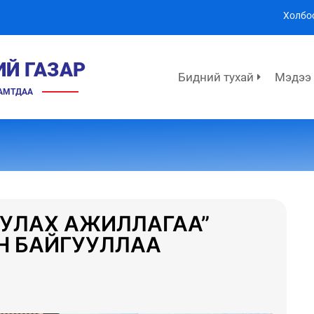
Холбо
ИЙ ГАЗАР
Бидний тухай
Мэдээ
ХАМТДАА
ИУЛАХ АЖИЛЛАГАА”
Н БАЙГУУЛЛАА