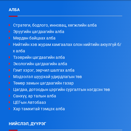
АЛБА
Стратеги, бодлого, инновац, хөгжлийн алба
Эрүүгийн цагдаагийн алба
Мөрдөн байцаах алба
Нийтийн хэв журам хамгаалах олон нийтийн аюулгүй б/
х алба
Тээврийн цагдаагийн алба
Экологийн цагдаагийн алба
Гэмт хэрэг, зөрчил шалгах алба
Мэдээлэл шуурхай удирдлагын төв
Төмөр замын цагдаагийн газар
Цагдаа, дотоодын цэргийн сургалтын нэгдсэн төв
Санхүү, ар талын алба
ЦЕГ-ын Автобааз
Хар тамхитай тэмцэх алба
НИЙСЛЭЛ, ДҮҮРЭГ