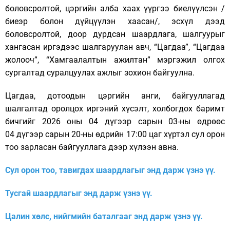
боловсролтой, цэргийн алба хаах үүргээ биелүүлсэн /
биеэр болон дүйцүүлэн хаасан/, эсхүл дээд
боловсролтой, доор дурдсан шаардлага, шалгуурыг
хангасан иргэдээс шалгаруулан авч, “Цагдаа”, “Цагдаа
жолооч”, “Хамгаалалтын ажилтан” мэргэжил олгох
сургалтад суралцуулах ажлыг зохион байгуулна.
Цагдаа, дотоодын цэргийн анги, байгууллагад
шалгалтад оролцох иргэний хүсэлт, холбогдох баримт
бичгийг 2026 оны 04 дүгээр сарын 03-ны өдрөөс
04 дүгээр сарын 20-ны өдрийн 17:00 цаг хүртэл сул орон
тоо зарласан байгууллага дээр хүлээн авна.
Сул орон тоо, тавигдах шаардлагыг энд дарж үзнэ үү.
Тусгай шаардлагыг энд дарж үзнэ үү.
Цалин хөлс, нийгмийн баталгааг
энд дарж үзнэ үү.