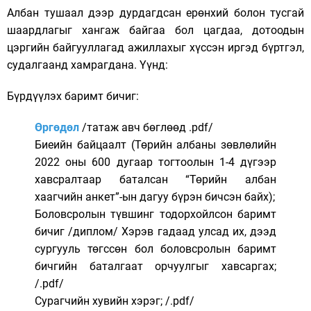
Албан тушаал дээр дурдагдсан ерөнхий болон тусгай
шаардлагыг хангаж байгаа бол цагдаа, дотоодын
цэргийн байгууллагад ажиллахыг хүссэн иргэд бүртгэл,
судалгаанд хамрагдана. Үүнд:
Бүрдүүлэх баримт бичиг:
Өргөдөл
/татаж авч бөглөөд .pdf/
Биеийн байцаалт (Төрийн албаны зөвлөлийн
2022 оны 600 дугаар тогтоолын 1-4 дүгээр
хавсралтаар баталсан “Төрийн албан
хаагчийн анкет”-ын дагуу бүрэн бичсэн байх);
Боловсролын түвшинг тодорхойлсон баримт
бичиг /диплом/ Хэрэв гадаад улсад их, дээд
сургууль төгссөн бол боловсролын баримт
бичгийн баталгаат орчуулгыг хавсаргах;
/.pdf/
Сурагчийн хувийн хэрэг; /.pdf/