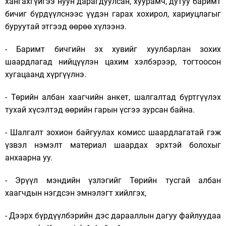
хангахгүйгээ нуун дарагдуулсан, хуурамч, дутуу баримт
бичиг бүрдүүлснээс үүдэн гарах хохирол, хариуцлагыг
буруутай этгээд өөрөө хүлээнэ.
- Баримт бичгийн эх хувийг хуулбарлан зохих
шаардлагад нийцүүлэн цахим хэлбэрээр, тогтоосон
хугацаанд хүргүүлнэ.
- Төрийн албан хаагчийн анкет, шалгалтад бүртгүүлэх
тухай хүсэлтэд өөрийн гарын үсгээ зурсан байна.
- Шалгалт зохион байгуулах комисс шаардлагатай гэж
үзвэл нэмэлт материал шаардах эрхтэй болохыг
анхаарна уу.
- Эрүүл мэндийн үзлэгийг Төрийн тусгай албан
хаагчдын нэгдсэн эмнэлэгт хийлгэх,
- Дээрх бүрдүүлбэрийн дэс дарааллын дагуу файлуудаа