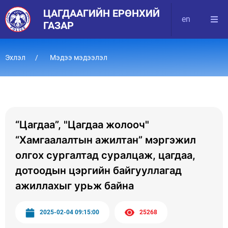
ЦАГДААГИЙН ЕРӨНХИЙ
en
ГАЗАР
Эхлэл
Мэдээ мэдээлэл
“Цагдаа”, "Цагдаа жолооч"
“Хамгаалалтын ажилтан” мэргэжил
олгох сургалтад суралцаж, цагдаа,
дотоодын цэргийн байгууллагад
ажиллахыг урьж байна
2025-02-04 09:15:00
25268