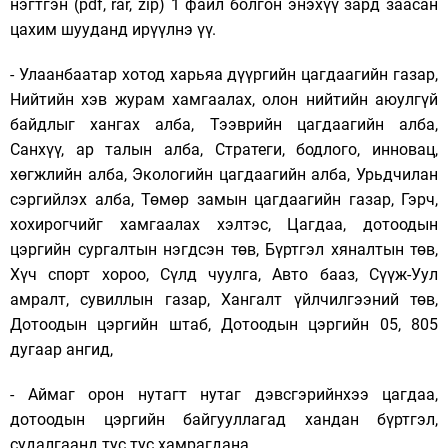
нэгтгэн (pdf, rar, zip) 1 файл болгон энэхүү зард заасан
цахим шууданд ирүүлнэ үү.
- Улаанбаатар хотод харьяа дүүргийн цагдаагийн газар,
Нийтийн хэв журам хамгаалах, олон нийтийн аюулгүй
байдлыг хангах алба, Тээврийн цагдаагийн алба,
Санхүү, ар талын алба,
Стратеги, бодлого, инновац,
хөгжлийн алба,
Экологийн цагдаагийн алба, Урьдчилан
сэргийлэх алба, Төмөр замын цагдаагийн газар, Гэрч,
хохирогчийг хамгаалах хэлтэс, Цагдаа, дотоодын
цэргийн сургалтын нэгдсэн төв, Бүртгэл хяналтын төв,
Хүч спорт хороо, Сүлд чуулга, Авто бааз, Сүүж-Уул
амралт, сувиллын газар, Хангалт үйлчилгээний төв,
Дотоодын цэргийн штаб, Дотоодын цэргийн 05, 805
дугаар ангид,
- Аймаг орон нутагт нутаг дэвсгэрийнхээ цагдаа,
дотоодын цэргийн байгууллагад хандан бүртгэл,
судалгаанд тус тус хамрагдана.