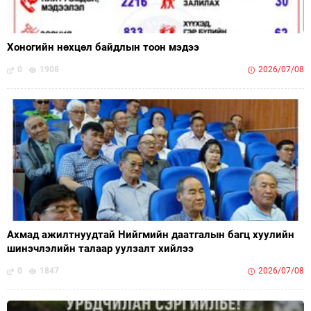
Хоногийн нөхцөл байдлын тоон мэдээ
0
1908
2026/07/08
Ахмад ажилтнуудтай Нийгмийн даатгалын багц хуулийн
шинэчлэлийн талаар уулзалт хийлээ
0
1847
2026/07/08