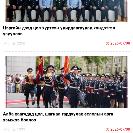
Цэргийн дээд цол хүртсэн удирдлагуудад хүндэтгэл
үзүүллээ
0
2260
2026/07/08
Алба хаагчдад цол, шагнал гардуулах ёслолын арга
хэмжээ боллоо
0
1999
2026/07/08