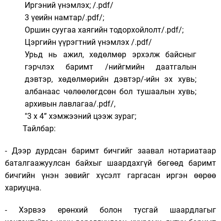
Иргэний үнэмлэх; /.pdf/
3 үеийн намтар/.pdf/;
Оршин суугаа хаягийн тодорхойлолт/.pdf/;
Цэргийн үүрэгтний үнэмлэх /.pdf/
Урьд нь ажил, хөдөлмөр эрхэлж байсныг
гэрчлэх баримт /нийгмийн даатгалын
дэвтэр, хөдөлмөрийн дэвтэр/-ийн эх хувь;
албанаас чөлөөлөгдсөн бол тушаалын хувь;
архивын лавлагаа/.pdf/,
"3 х 4” хэмжээний цээж зураг;
Тайлбар:
- Дээр дурдсан баримт бичгийг заавал нотариатаар
баталгаажуулсан байхыг шаардахгүй бөгөөд баримт
бичгийн үнэн зөвийг хүсэлт гаргасан иргэн өөрөө
хариуцна.
- Хэрвээ ерөнхий болон тусгай шаардлагыг