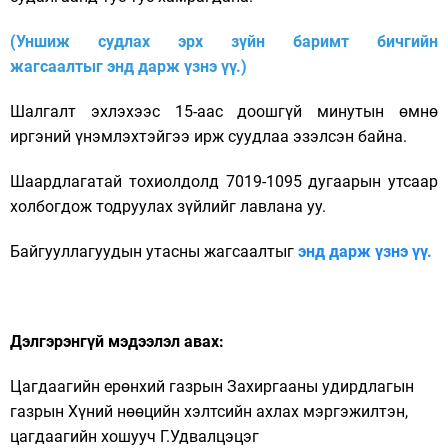
(Уншиж судлах эрх зүйн баримт бичгийн
жагсаалтыг энд дарж үзнэ үү.)
Шалгалт эхлэхээс 15-аас доошгүй минутын өмнө
иргэний үнэмлэхтэйгээ ирж суудлаа эзэлсэн байна.
Шаардлагатай тохиолдолд 7019-1095 дугаарын утсаар
холбогдож тодруулах зүйлийг лавлана уу.
Байгууллагуудын утасны жагсаалтыг
энд дарж үзнэ үү.
Дэлгэрэнгүй мэдээлэл авах:
Цагдаагийн ерөнхий газрын Захиргааны удирдлагын
газрын Хүний нөөцийн хэлтсийн ахлах мэргэжилтэн,
цагдаагийн хошууч Г.Удвалцэцэг