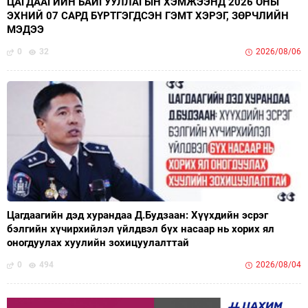
ЦАГДААГИЙН БАЙГУУЛЛАГЫН ХЭМЖЭЭНД 2026 ОНЫ
ЭХНИЙ 07 САРД БҮРТГЭГДСЭН ГЭМТ ХЭРЭГ, ЗӨРЧЛИЙН
МЭДЭЭ
0
32
2026/08/06
Цагдаагийн дэд хурандаа Д.Будзаан: Хүүхдийн эсрэг
бэлгийн хүчирхийлэл үйлдвэл бүх насаар нь хорих ял
оногдуулах хуулийн зохицуулалттай
0
494
2026/08/04