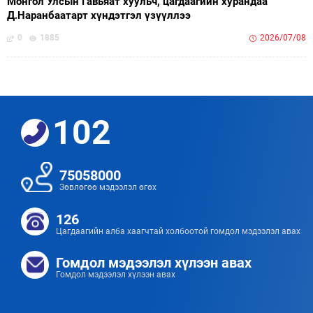
Монгол Улсын Гавьяат хуульч, цагдаагийн хурандаа
Д.Наранбаатарт хүндэтгэл үзүүллээ
0
1885
2026/07/08
102
75058000
Зөвлөгөө мэдээлэл өгөх
126
Цагдаагийн алба хаагчтай холбоотой гомдол мэдээлэл авах
Гомдол мэдээлэл хүлээн авах
Гомдол мэдээлэл хүлээн авах