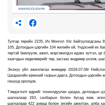
Тулгар төрийн 2235, Их Монгол Улс байгуулагдсаны 
105, Дотоодын цэргийн 104 жилийн ой, Үндэсний их ба
төртэй биелүүлж, ажил, мэргэжилдээ идэвх зүтгэл, үр
хаагчдын хөдөлмөрийг төр, засгаас өндрөөр үнэлж, ша
Энэхүү үйл ажиллагаа өнөөдөр /2026.07.08/ Нийслэ
Цагдаагийн ерөнхий газрын дарга, Дотоодын цэргийн 
гишүүд оролцов.
Тэмдэглэлт өдрийг тохиолдуулан цагдаа, дотоодын ц
шагналаар 263, салбарын болон бусад яам, аген
шагналаар 422 ахмад болон энгийн ажилтан, алба ха