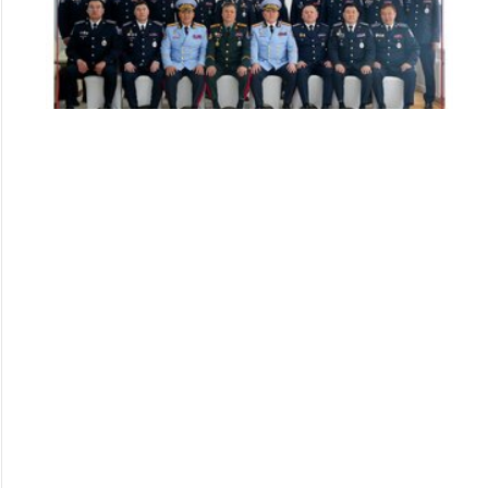
Цэргийн дээд цол хүртсэн удирдлагуудад
хүндэтгэл үзүүллээ
253
253
2026/07/08
Алба хаагчдад цол, шагнал гардуулах ёслолын арга
хэмжээ боллоо