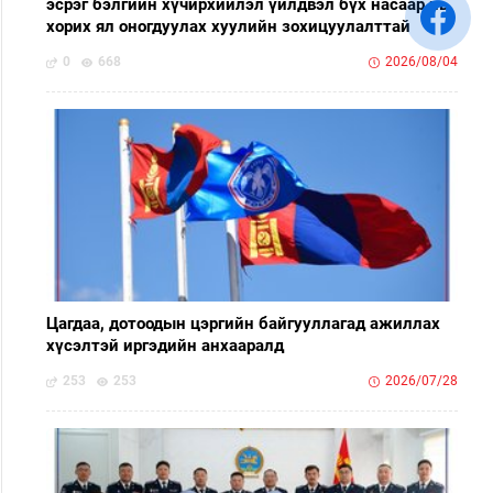
эсрэг бэлгийн хүчирхийлэл үйлдвэл бүх насаар нь
хорих ял оногдуулах хуулийн зохицуулалттай
0
668
2026/08/04
Цагдаа, дотоодын цэргийн байгууллагад ажиллах
хүсэлтэй иргэдийн анхааралд
253
253
2026/07/28