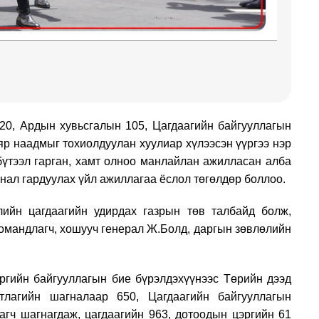
820, Ардын хувьсгалын 105, Цагдаагийн байгууллагын
яр наадмыг тохиолдуулан хуулиар хүлээсэн үүргээ нэр
 бүтээл гарган, хамт олноо манлайлан ажилласан алба
гнал гардуулах үйл ажиллагаа ёслол төгөлдөр боллоо.
лийн цагдаагийн удирдах газрын төв талбайд болж,
командлагч, хошууч генерал Ж.Болд, даргын зөвлөлийн
эргийн байгууллагын бие бүрэлдэхүүнээс Төрийн дээд
тлагийн шагналаар 650, Цагдаагийн байгууллагын
агч шагнагдаж, цагдаагийн 963, дотоодын цэргийн 61