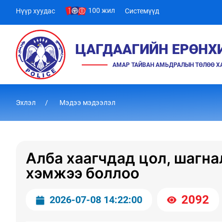
100 жил
Нүүр хуудас
Системүүд
ЦАГДААГИЙН ЕРӨНХ
АМАР ТАЙВАН АМЬДРАЛЫН ТӨЛӨӨ 
Эхлэл
Мэдээ мэдээлэл
Алба хаагчдад цол, шагна
хэмжээ боллоо
2092
2026-07-08 14:22:00