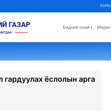
Холбо
ИЙ ГАЗАР
Бидний тухай
Мэдээ
ХАМТДАА
л гардуулах ёслолын арга