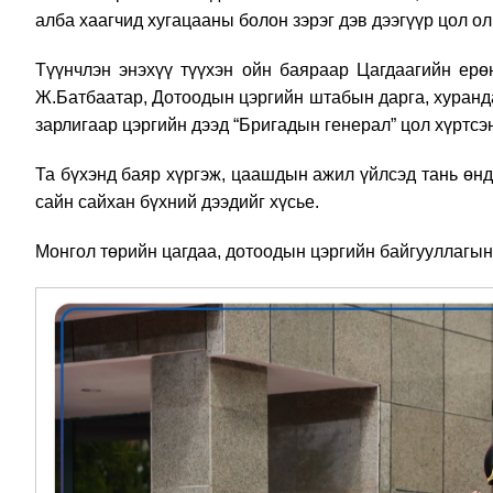
алба хаагчид хугацааны болон зэрэг дэв дээгүүр цол ол
Түүнчлэн энэхүү түүхэн ойн баяраар Цагдаагийн ерө
Ж.Батбаатар, Дотоодын цэргийн штабын дарга, хуран
зарлигаар цэргийн дээд “Бригадын генерал” цол хүртсэ
Та бүхэнд баяр хүргэж, цаашдын ажил үйлсэд тань өнд
сайн сайхан бүхний дээдийг хүсье.
Монгол төрийн цагдаа, дотоодын цэргийн байгууллагын 