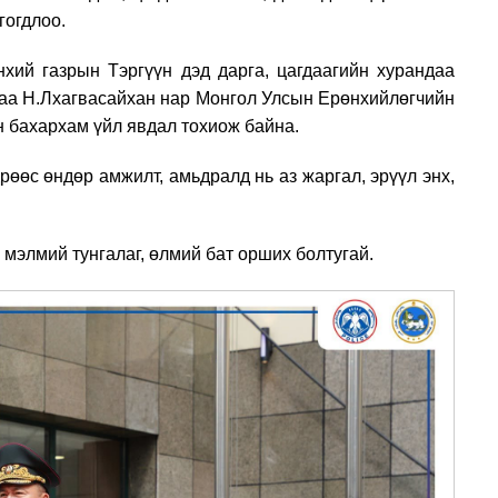
гогдлоо.
нхий газрын Тэргүүн дэд дарга, цагдаагийн хурандаа
даа Н.Лхагвасайхан нар Монгол Улсын Ерөнхийлөгчийн
н бахархам үйл явдал тохиож байна.
рөөс өндөр амжилт, амьдралд нь аз жаргал, эрүүл энх,
мэлмий тунгалаг, өлмий бат орших болтугай.