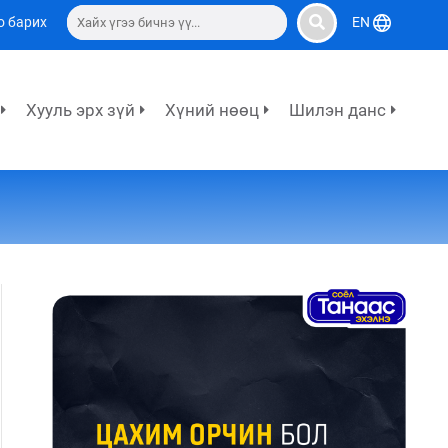
о барих
EN
Хууль эрх зүй
Хүний нөөц
Шилэн данс