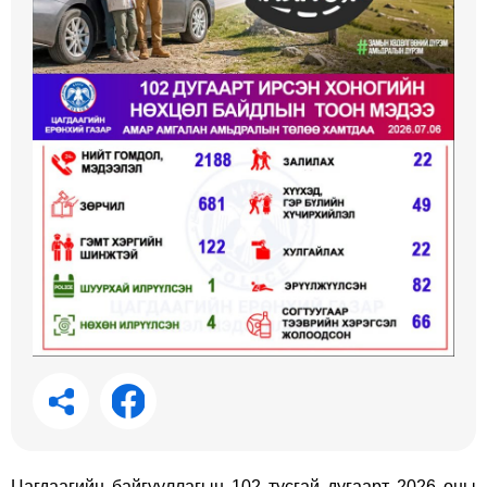
Цагдаагийн байгууллагын 102 тусгай дугаарт 2026 оны