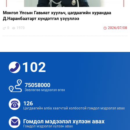
Монгол Улсын Гавьяат хуульч, цагдаагийн хурандаа
Д.Наранбаатарт хүндэтгэл үзүүллээ
0
1970
2026/07/08
102
75058000
Зөвлөгөө мэдээлэл өгөх
126
Цагдаагийн алба хаагчтай холбоотой гомдол мэдээлэл авах
Гомдол мэдээлэл хүлээн авах
Гомдол мэдээлэл хүлээн авах