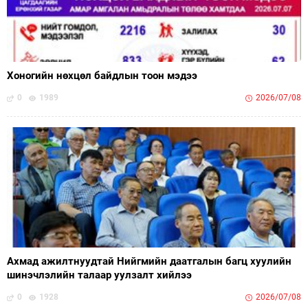
Хоногийн нөхцөл байдлын тоон мэдээ
0
1989
2026/07/08
Ахмад ажилтнуудтай Нийгмийн даатгалын багц хуулийн
шинэчлэлийн талаар уулзалт хийлээ
0
1928
2026/07/08