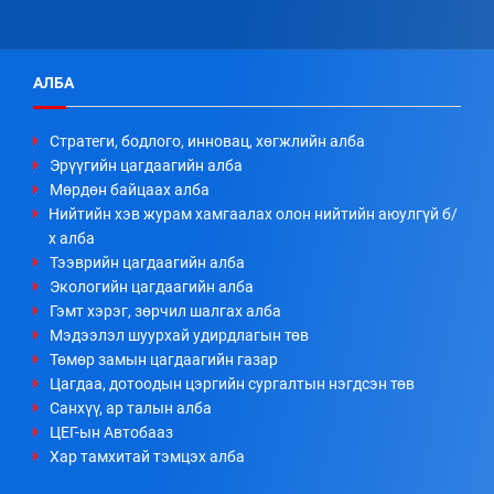
АЛБА
Стратеги, бодлого, инновац, хөгжлийн алба
Эрүүгийн цагдаагийн алба
Мөрдөн байцаах алба
Нийтийн хэв журам хамгаалах олон нийтийн аюулгүй б/
х алба
Тээврийн цагдаагийн алба
Экологийн цагдаагийн алба
Гэмт хэрэг, зөрчил шалгах алба
Мэдээлэл шуурхай удирдлагын төв
Төмөр замын цагдаагийн газар
Цагдаа, дотоодын цэргийн сургалтын нэгдсэн төв
Санхүү, ар талын алба
ЦЕГ-ын Автобааз
Хар тамхитай тэмцэх алба