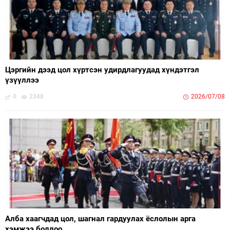
Цэргийн дээд цол хүртсэн удирдлагуудад хүндэтгэл
үзүүллээ
0
2348
2026/07/08
Алба хаагчдад цол, шагнал гардуулах ёслолын арга
хэмжээ боллоо