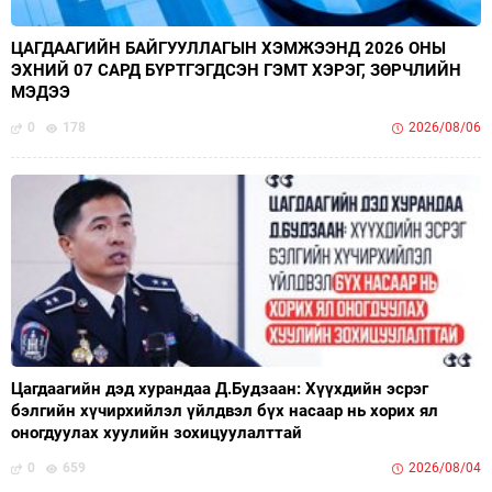
ЦАГДААГИЙН БАЙГУУЛЛАГЫН ХЭМЖЭЭНД 2026 ОНЫ
ЭХНИЙ 07 САРД БҮРТГЭГДСЭН ГЭМТ ХЭРЭГ, ЗӨРЧЛИЙН
МЭДЭЭ
0
178
2026/08/06
Цагдаагийн дэд хурандаа Д.Будзаан: Хүүхдийн эсрэг
бэлгийн хүчирхийлэл үйлдвэл бүх насаар нь хорих ял
оногдуулах хуулийн зохицуулалттай
0
659
2026/08/04