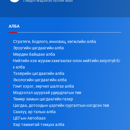
Гомдол мэдээлэл хүлээн авах
АЛБА
Стратеги, бодлого, инновац, хөгжлийн алба
Эрүүгийн цагдаагийн алба
Мөрдөн байцаах алба
Нийтийн хэв журам хамгаалах олон нийтийн аюулгүй б/
х алба
Тээврийн цагдаагийн алба
Экологийн цагдаагийн алба
Гэмт хэрэг, зөрчил шалгах алба
Мэдээлэл шуурхай удирдлагын төв
Төмөр замын цагдаагийн газар
Цагдаа, дотоодын цэргийн сургалтын нэгдсэн төв
Санхүү, ар талын алба
ЦЕГ-ын Автобааз
Хар тамхитай тэмцэх алба