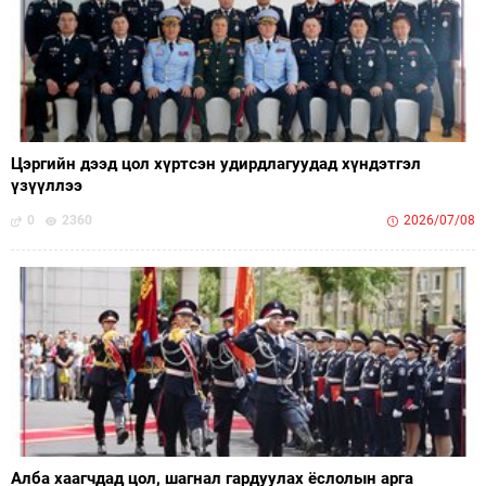
Цэргийн дээд цол хүртсэн удирдлагуудад хүндэтгэл
үзүүллээ
0
2360
2026/07/08
Алба хаагчдад цол, шагнал гардуулах ёслолын арга