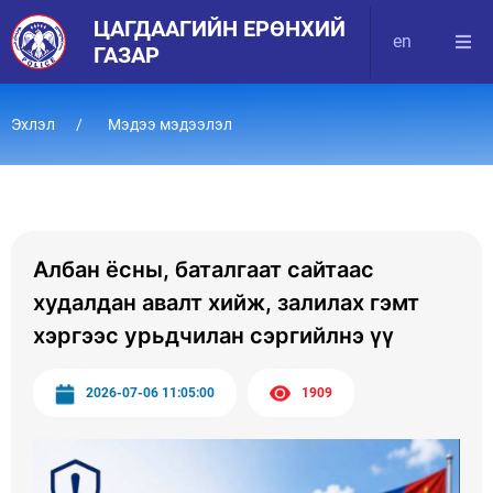
ЦАГДААГИЙН ЕРӨНХИЙ
en
ГАЗАР
Эхлэл
Мэдээ мэдээлэл
Албан ёсны, баталгаат сайтаас
худалдан авалт хийж, залилах гэмт
хэргээс урьдчилан сэргийлнэ үү
2026-07-06 11:05:00
1909