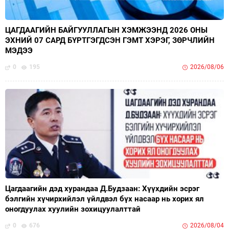
ЦАГДААГИЙН БАЙГУУЛЛАГЫН ХЭМЖЭЭНД 2026 ОНЫ
ЭХНИЙ 07 САРД БҮРТГЭГДСЭН ГЭМТ ХЭРЭГ, ЗӨРЧЛИЙН
МЭДЭЭ
0
195
2026/08/06
Цагдаагийн дэд хурандаа Д.Будзаан: Хүүхдийн эсрэг
бэлгийн хүчирхийлэл үйлдвэл бүх насаар нь хорих ял
оногдуулах хуулийн зохицуулалттай
0
676
2026/08/04