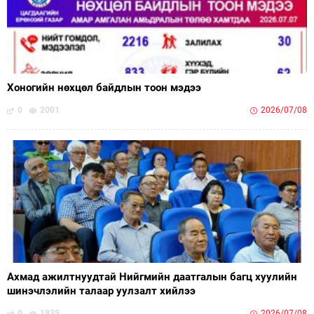
Хоногийн нөхцөл байдлын тоон мэдээ
0
2001
2026/07/08
Ахмад ажилтнуудтай Нийгмийн даатгалын багц хуулийн
шинэчлэлийн талаар уулзалт хийлээ
0
1939
2026/07/08