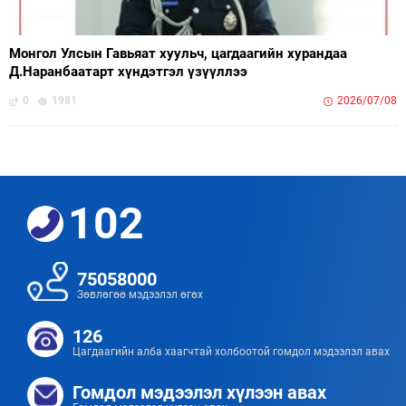
Монгол Улсын Гавьяат хуульч, цагдаагийн хурандаа
Д.Наранбаатарт хүндэтгэл үзүүллээ
0
1981
2026/07/08
102
75058000
Зөвлөгөө мэдээлэл өгөх
126
Цагдаагийн алба хаагчтай холбоотой гомдол мэдээлэл авах
Гомдол мэдээлэл хүлээн авах