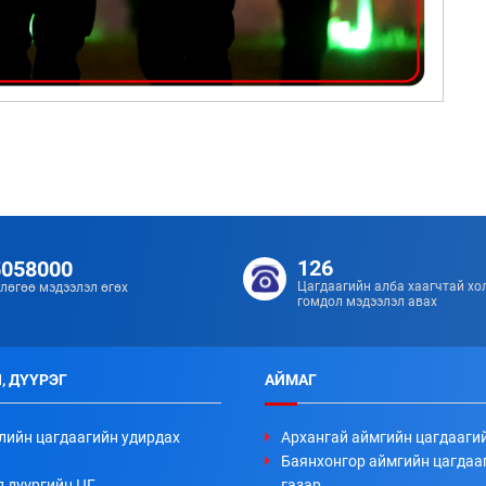
126
5058000
Цагдаагийн алба хаагчтай хо
лөгөө мэдээлэл өгөх
гомдол мэдээлэл авах
, ДҮҮРЭГ
АЙМАГ
лийн цагдаагийн удирдах
Архангай аймгийн цагдааги
Баянхонгор аймгийн цагдаа
л дүүргийн ЦГ
газар