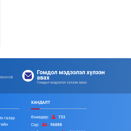
253
253
2026/07/08
Гомдол мэдээлэл хүлээн
авах
лбоотой
Ахлагч Э.Бумбаяр Монгол Улсын Мэргэн цолны
Гомдол мэдээлэл хүлээн авах
болзол хангалаа
253
253
2026/07/08
ХАНДАЛТ
Өнөөдөр:
733
йн газар
гийн
Сар:
96888