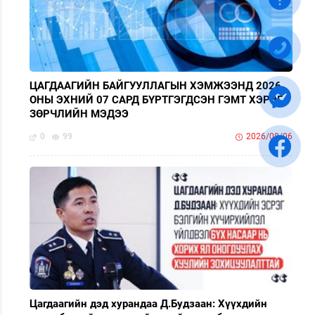
ЦАГДААГИЙН БАЙГУУЛЛАГЫН ХЭМЖЭЭНД 2026
ОНЫ ЭХНИЙ 07 САРД БҮРТГЭГДСЭН ГЭМТ ХЭРЭГ,
ЗӨРЧЛИЙН МЭДЭЭ
0
99
2026/08/06
Цагдаагийн дэд хурандаа Д.Будзаан: Хүүхдийн