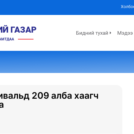
Холбо
ИЙ ГАЗАР
Бидний тухай
Мэдээ
ХАМТДАА
ивальд 209 алба хаагч
а