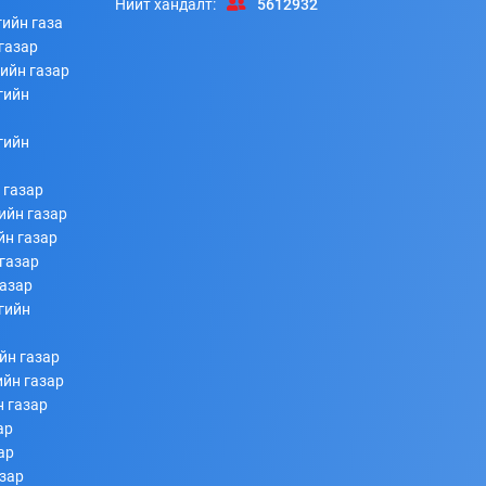
Нийт хандалт:
5612932
ийн газа
газар
ийн газар
гийн
Хоногийн нөхцөл байдлын тоон мэдээ
гийн
253
253
2026/07/08
 газар
ийн газар
йн газар
газар
газар
гийн
йн газар
ийн газар
н газар
Ахмад ажилтнуудтай Нийгмийн даатгалын багц
ар
хуулийн шинэчлэлийн талаар уулзалт хийлээ
ар
253
253
2026/07/08
азар