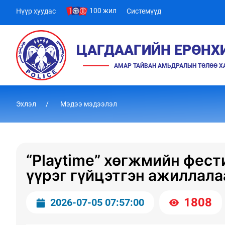
100 жил
Нүүр хуудас
Системүүд
ЦАГДААГИЙН ЕРӨНХ
АМАР ТАЙВАН АМЬДРАЛЫН ТӨЛӨӨ 
Эхлэл
Мэдээ мэдээлэл
“Playtime” хөгжмийн фест
үүрэг гүйцэтгэн ажиллала
1808
2026-07-05 07:57:00