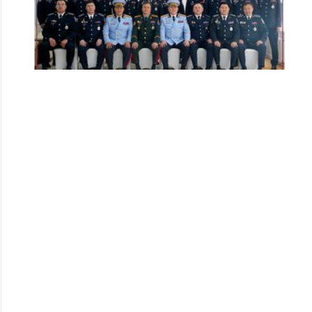
Цэргийн дээд цол хүртсэн удирдлагуудад
хүндэтгэл үзүүллээ
253
253
2026/07/08
Алба хаагчдад цол, шагнал гардуулах ёслолын арга
хэмжээ боллоо