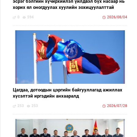
эсрэг бэлгийн хүчирхийлэл үйлдвэл бүх насаар нь
хорих ял оногдуулах хуулийн зохицуулалттай
0
594
2026/08/04
Цагдаа, дотоодын цэргийн байгууллагад ажиллах
хүсэлтэй иргэдийн анхааралд
253
253
2026/07/28