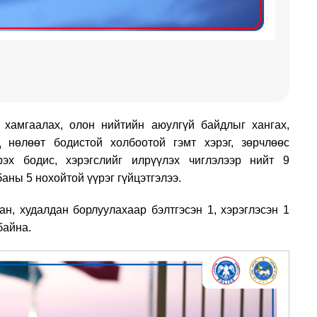
 хамгаалах, олон нийтийн аюулгүй байдлыг хангах,
эд нөлөөт бодистой холбоотой гэмт хэрэг, зөрчлөөс
рэх бодис, хэрэгслийг илрүүлэх чиглэлээр нийт 9
баны 5 нохойтой үүрэг гүйцэтгэлээ.
ан, худалдан борлуулахаар бэлтгэсэн 1, хэрэглэсэн 1
байна.