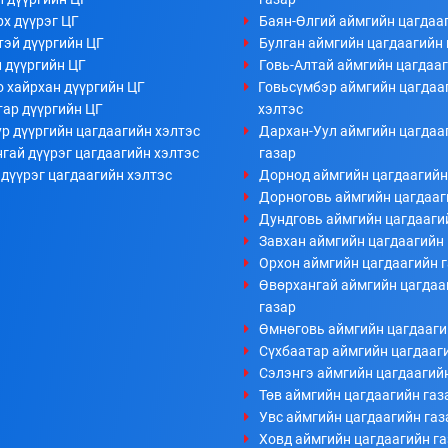
х дүүрэг ЦГ
Баян-Өлгий аймгийн цагдааг
тэй дүүргийн ЦГ
Булган аймгийн цагдаагийн 
 дүүргийн ЦГ
Говь-Алтай аймгийн цагдааг
 хайрхан дүүргийн ЦГ
Говьсүмбэр аймгийн цагдаа
тар дүүргийн ЦГ
хэлтэс
р дүүргийн цагдаагийн хэлтэс
Дархан-Уул аймгийн цагдаа
гай дүүрэг цагдаагийн хэлтэс
газар
дүүрэг цагдаагийн хэлтэс
Дорнод аймгийн цагдаагийн
Дорноговь аймгийн цагдааг
Дундговь аймгийн цагдааги
Завхан аймгийн цагдаагийн 
Орхон аймгийн цагдаагийн 
Өвөрхангай аймгийн цагдаа
газар
Өмнөговь аймгийн цагдааги
Сүхбаатар аймгийн цагдааг
Сэлэнгэ аймгийн цагдаагий
Төв аймгийн цагдаагийн газ
Увс аймгийн цагдаагийн газ
Ховд аймгийн цагдаагийн г