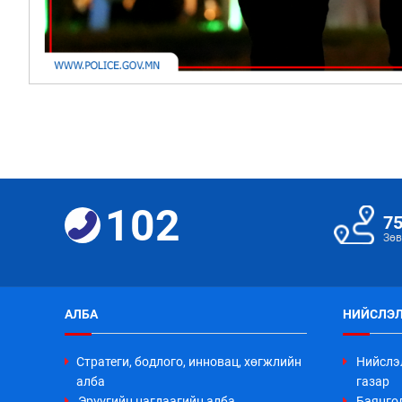
102
7
Зөв
АЛБА
НИЙСЛЭЛ
Стратеги, бодлого, инновац, хөгжлийн
Нийслэ
алба
газар
Эрүүгийн цагдаагийн алба
Баянго