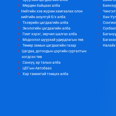
Мөрдөн байцаах алба
Баянзүр
Нийтийн хэв журам хамгаалах олон
Чингэл
нийтийн аюулгүй б/х алба
Хан-Уул
Тээврийн цагдаагийн алба
Сонгино
Экологийн цагдаагийн алба
Сүхбаа
Гэмт хэрэг, зөрчил шалгах алба
Багануу
Мэдээлэл шуурхай удирдлагын төв
Багахан
Төмөр замын цагдаагийн газар
Налайх 
Цагдаа, дотоодын цэргийн сургалтын
нэгдсэн төв
Санхүү, ар талын алба
ЦЕГ-ын Автобааз
Хар тамхитай тэмцэх алба