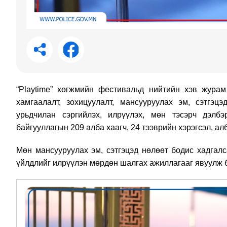
“Playtime” хөгжмийн фестивальд нийтийн хэв журам
хамгаалалт, зохицуулалт, мансууруулах эм, сэтгэц
урьдчилан сэргийлэх, илрүүлэх, мөн тэсэрч дэлбэ
байгууллагын 209 алба хаагч, 24 тээврийн хэрэгсэл, ал
Мөн мансууруулах эм, сэтгэцэд нөлөөт бодис хадгалс
үйлдлийг илрүүлэн мөрдөн шалгах ажиллагааг явуулж 