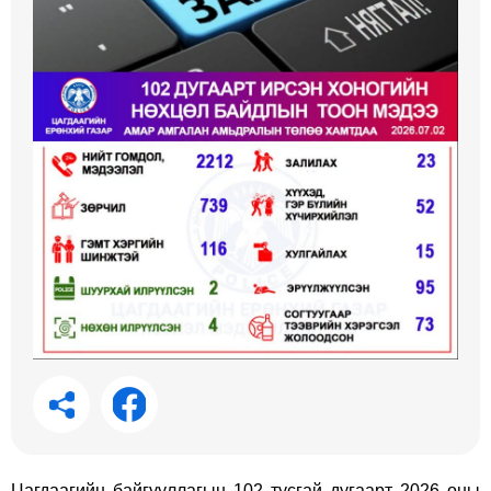
Цагдаагийн байгууллагын 102 тусгай дугаарт 2026 оны