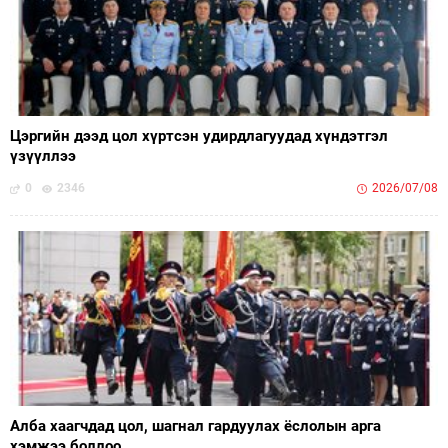
Цэргийн дээд цол хүртсэн удирдлагуудад хүндэтгэл
үзүүллээ
0
2346
2026/07/08
Алба хаагчдад цол, шагнал гардуулах ёслолын арга
хэмжээ боллоо