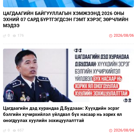
ЦАГДААГИЙН БАЙГУУЛЛАГЫН ХЭМЖЭЭНД 2026 ОНЫ
ЭХНИЙ 07 САРД БҮРТГЭГДСЭН ГЭМТ ХЭРЭГ, ЗӨРЧЛИЙН
МЭДЭЭ
0
176
2026/08/06
Цагдаагийн дэд хурандаа Д.Будзаан: Хүүхдийн эсрэг
бэлгийн хүчирхийлэл үйлдвэл бүх насаар нь хорих ял
оногдуулах хуулийн зохицуулалттай
0
657
2026/08/04