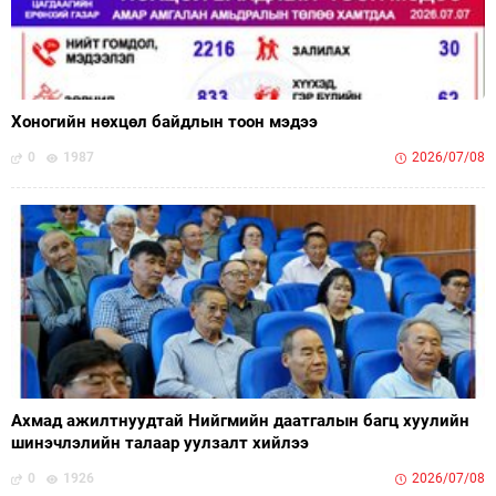
Хоногийн нөхцөл байдлын тоон мэдээ
0
1987
2026/07/08
Ахмад ажилтнуудтай Нийгмийн даатгалын багц хуулийн
шинэчлэлийн талаар уулзалт хийлээ
0
1926
2026/07/08