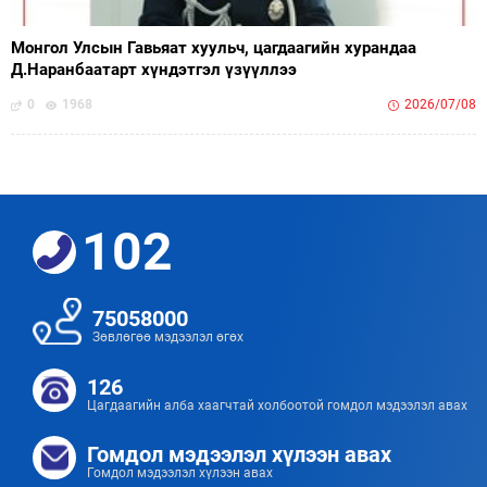
Монгол Улсын Гавьяат хуульч, цагдаагийн хурандаа
Д.Наранбаатарт хүндэтгэл үзүүллээ
0
1968
2026/07/08
102
75058000
Зөвлөгөө мэдээлэл өгөх
126
Цагдаагийн алба хаагчтай холбоотой гомдол мэдээлэл авах
Гомдол мэдээлэл хүлээн авах
Гомдол мэдээлэл хүлээн авах