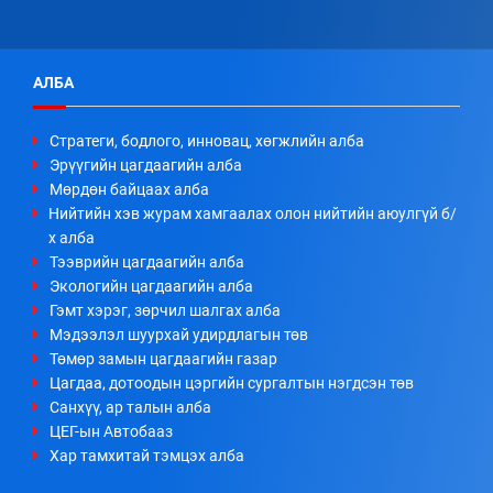
АЛБА
Стратеги, бодлого, инновац, хөгжлийн алба
Эрүүгийн цагдаагийн алба
Мөрдөн байцаах алба
Нийтийн хэв журам хамгаалах олон нийтийн аюулгүй б/
х алба
Тээврийн цагдаагийн алба
Экологийн цагдаагийн алба
Гэмт хэрэг, зөрчил шалгах алба
Мэдээлэл шуурхай удирдлагын төв
Төмөр замын цагдаагийн газар
Цагдаа, дотоодын цэргийн сургалтын нэгдсэн төв
Санхүү, ар талын алба
ЦЕГ-ын Автобааз
Хар тамхитай тэмцэх алба