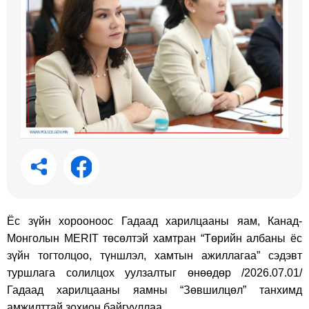
Ёс зүйн хорооноос Гадаад харилцааны яам, Канад-
Монголын MERIT төсөлтэй хамтран “Төрийн албаны ёс
зүйн тогтолцоо, түншлэл, хамтын ажиллагаа” сэдэвт
туршлага солилцох уулзалтыг өнөөдөр /2026.07.01/
Гадаад харилцааны яамны “Зөвшилцөл” танхимд
амжилттай зохион байгууллаа.