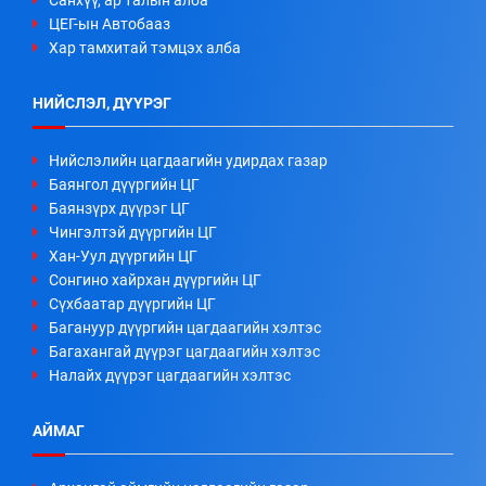
ЦЕГ-ын Автобааз
Хар тамхитай тэмцэх алба
НИЙСЛЭЛ, ДҮҮРЭГ
Нийслэлийн цагдаагийн удирдах газар
Баянгол дүүргийн ЦГ
Баянзүрх дүүрэг ЦГ
Чингэлтэй дүүргийн ЦГ
Хан-Уул дүүргийн ЦГ
Сонгино хайрхан дүүргийн ЦГ
Сүхбаатар дүүргийн ЦГ
Багануур дүүргийн цагдаагийн хэлтэс
Багахангай дүүрэг цагдаагийн хэлтэс
Налайх дүүрэг цагдаагийн хэлтэс
АЙМАГ