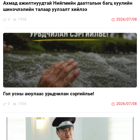
Ахмад ажилтнуудтай Нийгмийн даатгалын багц хуулийн
шинэчлэлийн талаар уулзалт хийлээ
0
1958
2026/07/08
Гол усны аюулаас урьдчилан сэргийлье!
0
1936
2026/07/08