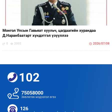
Монгол Улсын Гавьяат хуульч, цагдаагийн хурандаа
Д.Наранбаатарт хүндэтгэл үзүүллээ
0
2002
2026/07/08
102
75058000
Зөвлөгөө мэдээлэл өгөх
126