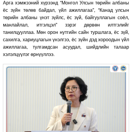
Арга хэмжээний хүрээнд “Монгол Улсын төрийн албаны
ёс зүйн төлөв байдал, үйл ажиллагаа”, “Канад улсын
төрийн албаны үнэт зүйлс, ёс зүй, байгууллагын соёл,
манлайлал, итгэлцэл” зэрэг дөрвөн илтгэлийг
танилцууллаа. Мөн орон нутгийн сайн туршлага, ёс зүй,
сахилга, хариуцлагын үнэлгээ, ёс зүйн дэд хороодын үйл
ажиллагаа, тулгамдсан асуудал, шийдлийн талаар
хэлэлцүүлэг өрнүүллээ.