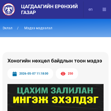
ЦАГДААГИЙН ЕРӨНХИЙ
en
ГАЗАР
Эхлэл
Мэдээ мэдээлэл
Хоногийн нөхцөл байдлын тоон мэдээ
2026-05-07 11:18:00
250