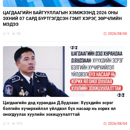
ЦАГДААГИЙН БАЙГУУЛЛАГЫН ХЭМЖЭЭНД 2026 ОНЫ
ЭХНИЙ 07 САРД БҮРТГЭГДСЭН ГЭМТ ХЭРЭГ, ЗӨРЧЛИЙН
МЭДЭЭ
0
98
2026/08/06
Цагдаагийн дэд хурандаа Д.Будзаан: Хүүхдийн эсрэг
бэлгийн хүчирхийлэл үйлдвэл бүх насаар нь хорих ял
оногдуулах хуулийн зохицуулалттай
0
592
2026/08/04