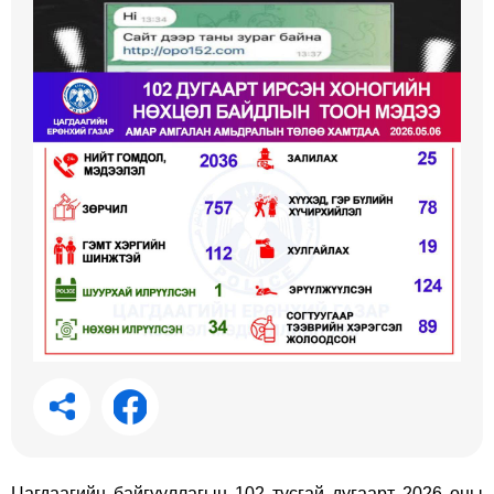
Цагдаагийн байгууллагын 102 тусгай дугаарт 2026 оны