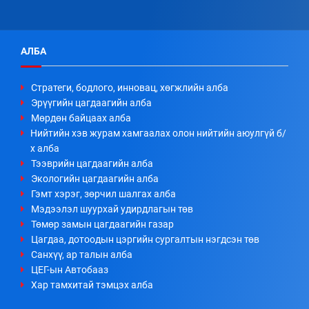
АЛБА
Стратеги, бодлого, инновац, хөгжлийн алба
Эрүүгийн цагдаагийн алба
Мөрдөн байцаах алба
Нийтийн хэв журам хамгаалах олон нийтийн аюулгүй б/
х алба
Тээврийн цагдаагийн алба
Экологийн цагдаагийн алба
Гэмт хэрэг, зөрчил шалгах алба
Мэдээлэл шуурхай удирдлагын төв
Төмөр замын цагдаагийн газар
Цагдаа, дотоодын цэргийн сургалтын нэгдсэн төв
Санхүү, ар талын алба
ЦЕГ-ын Автобааз
Хар тамхитай тэмцэх алба