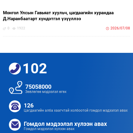
Монгол Улсын Гавьяат хуульч, цагдаагийн хурандаа
Д.Наранбаатарт хүндэтгэл үзүүллээ
0
1922
2026/07/08
102
75058000
Зөвлөгөө мэдээлэл өгөх
126
Цагдаагийн алба хаагчтай холбоотой гомдол мэдээлэл авах
Гомдол мэдээлэл хүлээн авах
Гомдол мэдээлэл хүлээн авах