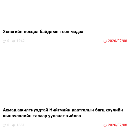
Хоногийн нөхцөл байдлын тоон мэдээ
0
1942
2026/07/08
Ахмад ажилтнуудтай Нийгмийн даатгалын багц хуулийн
шинэчлэлийн талаар уулзалт хийлээ
0
1881
2026/07/08