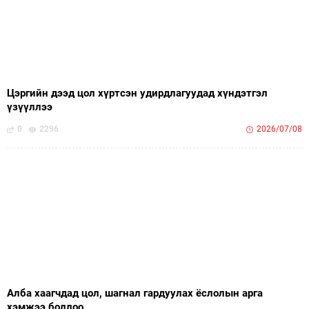
Цэргийн дээд цол хүртсэн удирдлагуудад хүндэтгэл
үзүүллээ
0
2296
2026/07/08
Алба хаагчдад цол, шагнал гардуулах ёслолын арга
хэмжээ боллоо