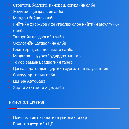
Стратеги, бодлого, инновац, хөгжлийн алба
Эрүүгийн цагдаагийн алба
Мөрдөн байцаах алба
Нийтийн хэв журам хамгаалах олон нийтийн аюулгүй б/
х алба
Тээврийн цагдаагийн алба
Экологийн цагдаагийн алба
Гэмт хэрэг, зөрчил шалгах алба
Мэдээлэл шуурхай удирдлагын төв
Төмөр замын цагдаагийн газар
Цагдаа, дотоодын цэргийн сургалтын нэгдсэн төв
Санхүү, ар талын алба
ЦЕГ-ын Автобааз
Хар тамхитай тэмцэх алба
НИЙСЛЭЛ, ДҮҮРЭГ
Нийслэлийн цагдаагийн удирдах газар
Баянгол дүүргийн ЦГ