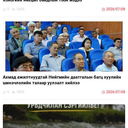
0
1920
2026/07/08
Ахмад ажилтнуудтай Нийгмийн даатгалын багц хуулийн
шинэчлэлийн талаар уулзалт хийлээ
0
1859
2026/07/08