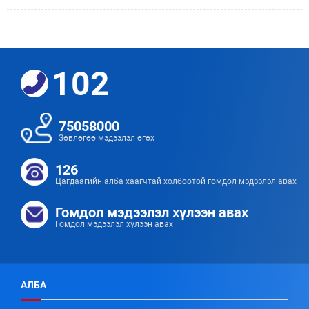
102
75058000
Зөвлөгөө мэдээлэл өгөх
126
Цагдаагийн алба хаагчтай холбоотой гомдол мэдээлэл авах
Гомдол мэдээлэл хүлээн авах
Гомдол мэдээлэл хүлээн авах
АЛБА