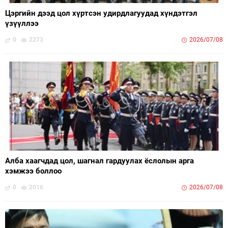
Цэргийн дээд цол хүртсэн удирдлагуудад хүндэтгэл
үзүүллээ
0
2273
2026/07/08
Алба хаагчдад цол, шагнал гардуулах ёслолын арга
хэмжээ боллоо
0
2016
2026/07/08