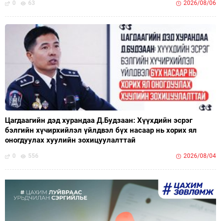
0
63
2026/08/06
Цагдаагийн дэд хурандаа Д.Будзаан: Хүүхдийн эсрэг
бэлгийн хүчирхийлэл үйлдвэл бүх насаар нь хорих ял
оногдуулах хуулийн зохицуулалттай
0
556
2026/08/04