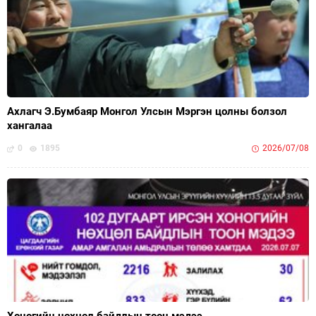
Ахлагч Э.Бумбаяр Монгол Улсын Мэргэн цолны болзол
хангалаа
0
1895
2026/07/08
Хоногийн нөхцөл байдлын тоон мэдээ