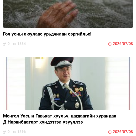
Гол усны аюулаас урьдчилан сэргийлье!
0
1834
2026/07/08
Монгол Улсын Гавьяат хуульч, цагдаагийн хурандаа
Д.Наранбаатарт хүндэтгэл үзүүллээ
0
1896
2026/07/08