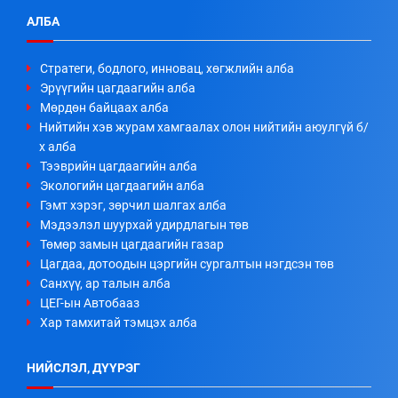
АЛБА
Стратеги, бодлого, инновац, хөгжлийн алба
Эрүүгийн цагдаагийн алба
Мөрдөн байцаах алба
Нийтийн хэв журам хамгаалах олон нийтийн аюулгүй б/
х алба
Тээврийн цагдаагийн алба
Экологийн цагдаагийн алба
Гэмт хэрэг, зөрчил шалгах алба
Мэдээлэл шуурхай удирдлагын төв
Төмөр замын цагдаагийн газар
Цагдаа, дотоодын цэргийн сургалтын нэгдсэн төв
Санхүү, ар талын алба
ЦЕГ-ын Автобааз
Хар тамхитай тэмцэх алба
НИЙСЛЭЛ, ДҮҮРЭГ