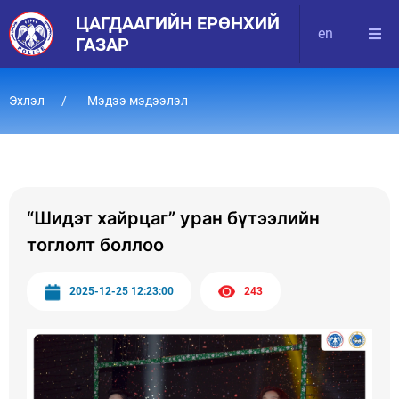
ЦАГДААГИЙН ЕРӨНХИЙ
en
ГАЗАР
Эхлэл
Мэдээ мэдээлэл
“Шидэт хайрцаг” уран бүтээлийн
тоглолт боллоо
2025-12-25 12:23:00
243