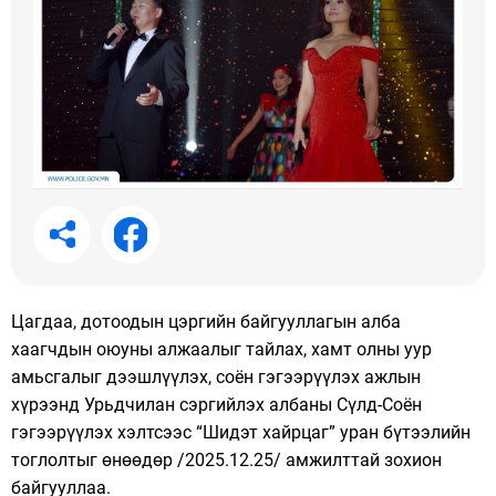
Цагдаа, дотоодын цэргийн байгууллагын алба
хаагчдын оюуны алжаалыг тайлах, хамт олны уур
амьсгалыг дээшлүүлэх, соён гэгээрүүлэх ажлын
хүрээнд Урьдчилан сэргийлэх албаны Сүлд-Соён
гэгээрүүлэх хэлтсээс “Шидэт хайрцаг” уран бүтээлийн
тоглолтыг өнөөдөр /2025.12.25/ амжилттай зохион
байгууллаа.