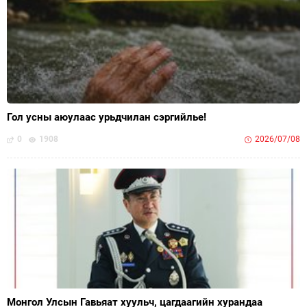
Гол усны аюулаас урьдчилан сэргийлье!
0
1908
2026/07/08
Монгол Улсын Гавьяат хуульч, цагдаагийн хурандаа