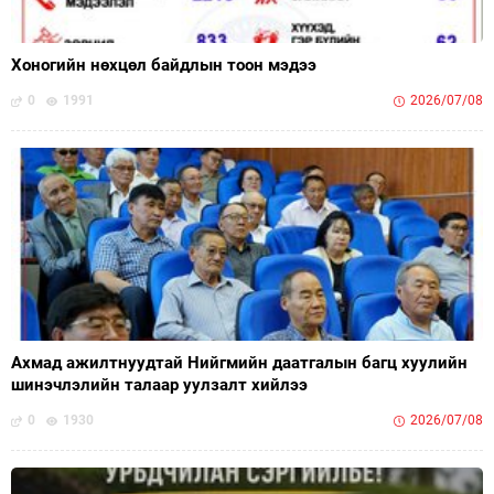
Хоногийн нөхцөл байдлын тоон мэдээ
0
1991
2026/07/08
Ахмад ажилтнуудтай Нийгмийн даатгалын багц хуулийн
шинэчлэлийн талаар уулзалт хийлээ
0
1930
2026/07/08