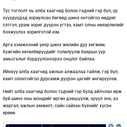
Тус тоглолт нь алба хаагчид болон тэдний гэр бүл, үр
хүүхдүүдэд зориулсан бөгөөд шинэ онтойгоо өөдрөг
сэтгэл, урам зориг дүүрэн угтах, хамт олны нөхөрлөлийг
бэхжүүлэх зорилготой юм.
Арга хэмжээний үеэр шинэ жилийн дуу хөгжим,
бүжгийн хөтөлбөрүүдийг толилуулж баярын уур
амьсгалыг бүрдүүлснээрээ онцлог байлаа.
Ийнхүү алба хаагчид ажлын алжаалаа тайлж, гэр бүл,
хамт олонтойгоо дурсамж дүүрэн цагийг өнгөрүүлэв.
Нийт алба хаагчид болон тэдний гэр бүлд айлчлан ирж
буй шинэ оны мэндийг өргөн дэвшүүлж, эрүүл энх, аз
жаргал, ажлын амжилт, сайн сайхан бүхнийг хүсэн
ерөөе.