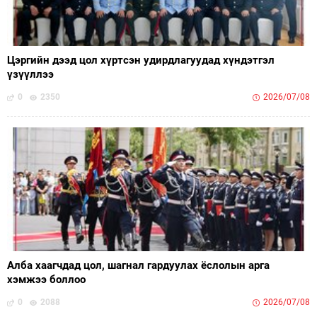
Цэргийн дээд цол хүртсэн удирдлагуудад хүндэтгэл
үзүүллээ
0
2350
2026/07/08
Алба хаагчдад цол, шагнал гардуулах ёслолын арга
хэмжээ боллоо
0
2088
2026/07/08