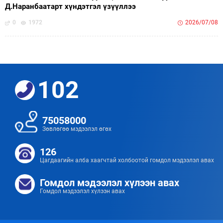
Д.Наранбаатарт хүндэтгэл үзүүллээ
0
1972
2026/07/08
102
75058000
Зөвлөгөө мэдээлэл өгөх
126
Цагдаагийн алба хаагчтай холбоотой гомдол мэдээлэл авах
Гомдол мэдээлэл хүлээн авах
Гомдол мэдээлэл хүлээн авах