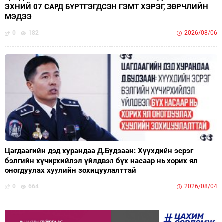
ЭХНИЙ 07 САРД БҮРТГЭГДСЭН ГЭМТ ХЭРЭГ, ЗӨРЧЛИЙН
МЭДЭЭ
0
182
2026/08/06
Цагдаагийн дэд хурандаа Д.Будзаан: Хүүхдийн эсрэг
бэлгийн хүчирхийлэл үйлдвэл бүх насаар нь хорих ял
оногдуулах хуулийн зохицуулалттай
0
664
2026/08/04