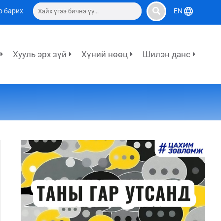
о барих
EN
Хууль эрх зүй
Хүний нөөц
Шилэн данс