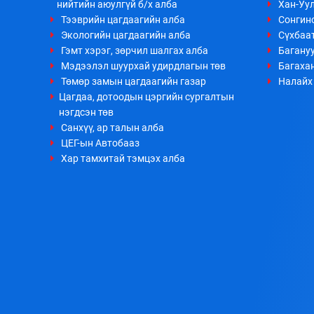
нийтийн аюулгүй б/х алба
Хан-Уул
Тээврийн цагдаагийн алба
Сонгино
Экологийн цагдаагийн алба
Сүхбаа
Гэмт хэрэг, зөрчил шалгах алба
Багануу
Мэдээлэл шуурхай удирдлагын төв
Багахан
Төмөр замын цагдаагийн газар
Налайх 
Цагдаа, дотоодын цэргийн сургалтын
нэгдсэн төв
Санхүү, ар талын алба
ЦЕГ-ын Автобааз
Хар тамхитай тэмцэх алба