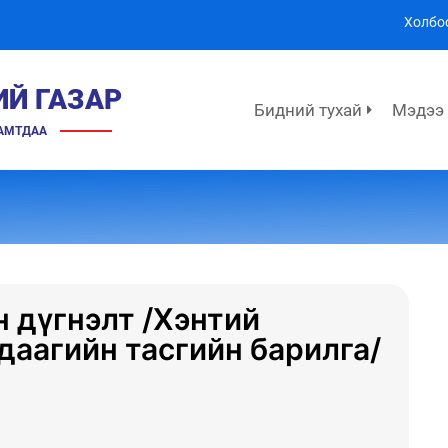
Холбо
ИЙ ГАЗАР
Бидний тухай
Мэдээ
ХАМТДАА
 дүгнэлт /Хэнтий
даагийн тасгийн барилга/