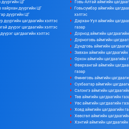
 дүүргийн ЦГ
Говь-Алтай аймгийн цагдааг
 хайрхан дүүргийн ЦГ
Говьсүмбэр аймгийн цагдаа
тар дүүргийн ЦГ
хэлтэс
р дүүргийн цагдаагийн хэлтэс
Дархан-Уул аймгийн цагдаа
гай дүүрэг цагдаагийн хэлтэс
газар
дүүрэг цагдаагийн хэлтэс
Дорнод аймгийн цагдаагийн
Дорноговь аймгийн цагдааг
Дундговь аймгийн цагдааги
Завхан аймгийн цагдаагийн 
Орхон аймгийн цагдаагийн 
Өвөрхангай аймгийн цагдаа
газар
Өмнөговь аймгийн цагдааги
Сүхбаатар аймгийн цагдааг
Сэлэнгэ аймгийн цагдаагий
Төв аймгийн цагдаагийн газ
Увс аймгийн цагдаагийн газ
Ховд аймгийн цагдаагийн г
Хөвсгөл аймгийн цагдаагийн
Хэнтий аймгийн цагдаагийн