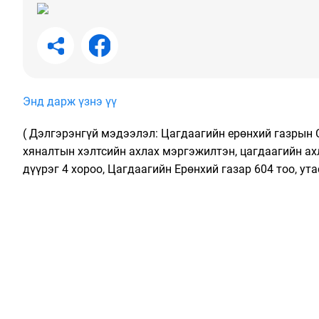
Энд дарж үзнэ үү
( Дэлгэрэнгүй мэдээлэл: Цагдаагийн ерөнхий газрын 
хяналтын хэлтсийн ахлах мэргэжилтэн, цагдаагийн ахл
дүүрэг 4 хороо, Цагдаагийн Ерөнхий газар 604 тоо, ут