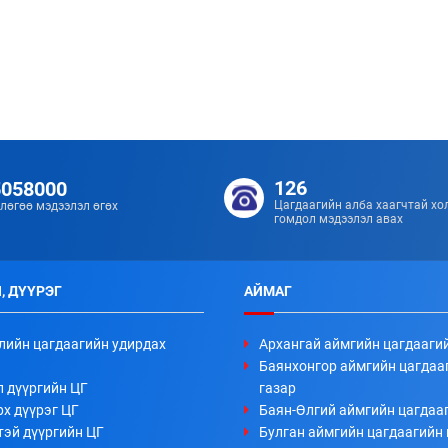
126
5058000
Цагдаагийн алба хаагчтай хо
лөгөө мэдээлэл өгөх
гомдол мэдээлэл авах
, ДҮҮРЭГ
АЙМАГ
лийн цагдаагийн удирдах
Архангай аймгийн цагдааги
Баянхонгор аймгийн цагдаа
л дүүргийн ЦГ
газар
х дүүрэг ЦГ
Баян-Өлгий аймгийн цагдааг
тэй дүүргийн ЦГ
Булган аймгийн цагдаагийн 