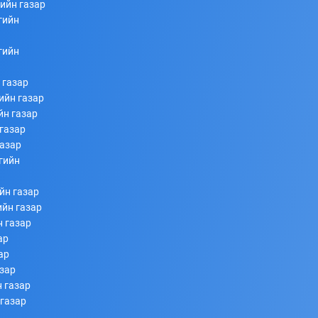
ийн газар
гийн
253
253
2026/07/08
гийн
 газар
ийн газар
йн газар
газар
газар
гийн
Ахлагч Э.Бумбаяр Монгол Улсын Мэргэн цолны
йн газар
болзол хангалаа
ийн газар
н газар
253
253
2026/07/08
ар
ар
азар
 газар
 газар