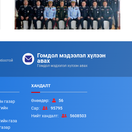
Цэргийн дээд цол хүртсэн удирдлагуудад
хүндэтгэл үзүүллээ
Гомдол мэдээлэл хүлээн
253
253
2026/07/08
авах
лбоотой
Гомдол мэдээлэл хүлээн авах
ХАНДАЛТ
Өнөөдөр:
56
йн газар
гийн
Сар:
95795
Нийт хандалт:
5608503
ийн газа
Алба хаагчдад цол, шагнал гардуулах ёслолын арга
газар
хэмжээ боллоо