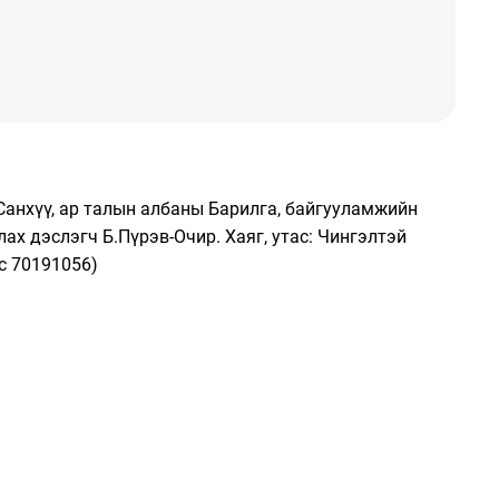
Санхүү, ар талын албаны Барилга, байгууламжийн
ах дэслэгч Б.Пүрэв-Очир. Хаяг, утас: Чингэлтэй
ас 70191056)