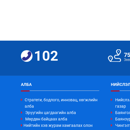
102
7
Зөв
АЛБА
НИЙСЛЭЛ
Стратеги, бодлого, инновац, хөгжлийн
Нийслэ
алба
газар
Эрүүгийн цагдаагийн алба
Баянго
Мөрдөн байцаах алба
Баянзүр
Нийтийн хэв журам хамгаалах олон
Чингэл