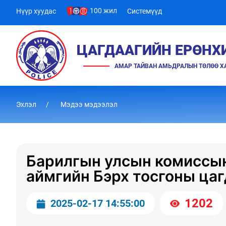
100 жил
Нүүр хуудас
Системүүд
ЦАГДААГИЙН ЕРӨНХ
АМАР ТАЙВАН АМЬДРАЛЫН ТӨЛӨӨ 
Эхлэл
Мэдээ мэдээлэл
Барилгын улсын комиссын
аймгийн Бэрх тосгоны цаг
1202
2025-02-17 14:55:00