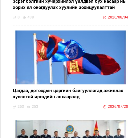
эсрэг бэлгийн хүчирхийлэл үйлдвэл бүх насаар нь
хорих ял оногдуулах хуулийн зохицуулалттай
0
498
2026/08/04
Цагдаа, дотоодын цэргийн байгууллагад ажиллах
хүсэлтэй иргэдийн анхааралд
253
253
2026/07/28