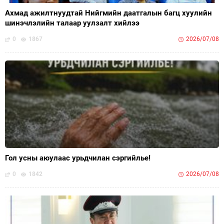
Ахмад ажилтнуудтай Нийгмийн даатгалын багц хуулийн
шинэчлэлийн талаар уулзалт хийлээ
0
1867
2026/07/08
Гол усны аюулаас урьдчилан сэргийлье!
0
1842
2026/07/08