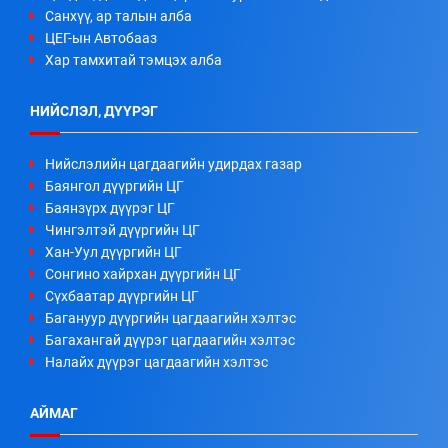
Санхүү, ар талын алба
ЦЕГ-ын Автобааз
Хар тамхитай тэмцэх алба
НИЙСЛЭЛ, ДҮҮРЭГ
Нийслэлийн цагдаагийн удирдах газар
Баянгол дүүргийн ЦГ
Баянзүрх дүүрэг ЦГ
Чингэлтэй дүүргийн ЦГ
Хан-Уул дүүргийн ЦГ
Сонгино хайрхан дүүргийн ЦГ
Сүхбаатар дүүргийн ЦГ
Багануур дүүргийн цагдаагийн хэлтэс
Багахангай дүүрэг цагдаагийн хэлтэс
Налайх дүүрэг цагдаагийн хэлтэс
АЙМАГ