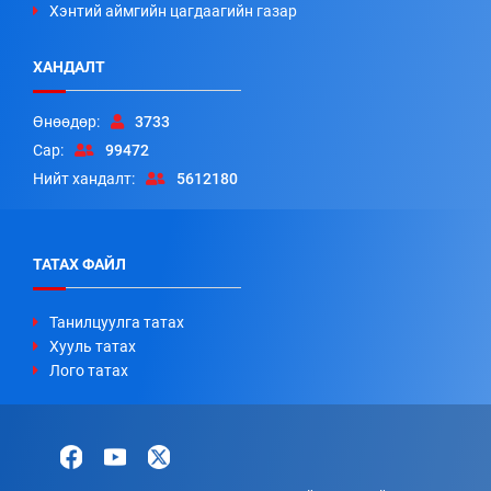
Хэнтий аймгийн цагдаагийн газар
ХАНДАЛТ
Өнөөдөр:
3733
Сар:
99472
Нийт хандалт:
5612180
ТАТАХ ФАЙЛ
Танилцуулга татах
Хууль татах
Лого татах