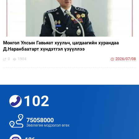
Монгол Улсын Гавьяат хуульч, цагдаагийн хурандаа
Д.Наранбаатарт хүндэтгэл үзүүллээ
0
1904
2026/07/08
102
75058000
Зөвлөгөө мэдээлэл өгөх