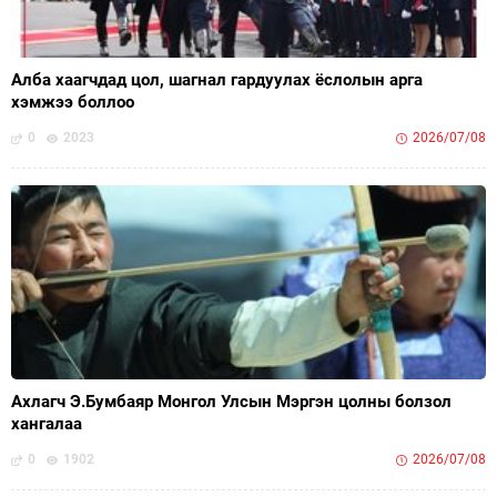
Алба хаагчдад цол, шагнал гардуулах ёслолын арга
хэмжээ боллоо
0
2023
2026/07/08
Ахлагч Э.Бумбаяр Монгол Улсын Мэргэн цолны болзол
хангалаа
0
1902
2026/07/08