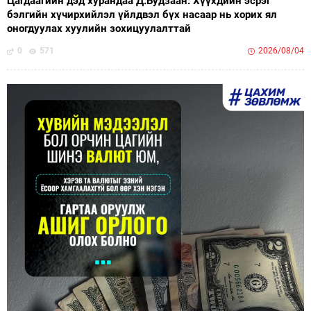
Цагдаагийн дэд хурандаа Д.Будзаан: Хүүхдийн эсрэг
бэлгийн хүчирхийлэл үйлдвэл бүх насаар нь хорих ял
оногдуулах хуулийн зохицуулалттай
0
571
2026/08/04