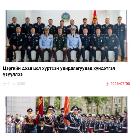
Цэргийн дээд цол хүртсэн удирдлагуудад хүндэтгэл
үзүүллээ
0
2280
2026/07/08