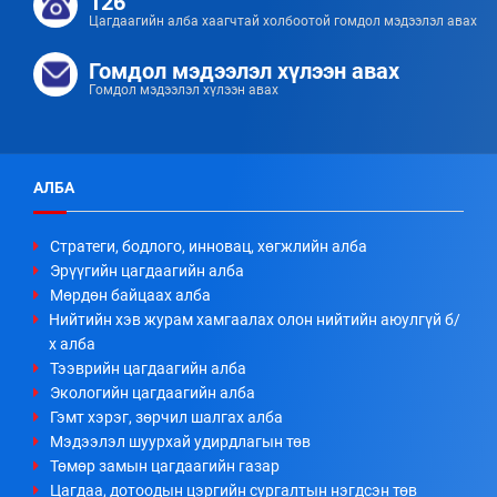
126
Цагдаагийн алба хаагчтай холбоотой гомдол мэдээлэл авах
Гомдол мэдээлэл хүлээн авах
Гомдол мэдээлэл хүлээн авах
АЛБА
Стратеги, бодлого, инновац, хөгжлийн алба
Эрүүгийн цагдаагийн алба
Мөрдөн байцаах алба
Нийтийн хэв журам хамгаалах олон нийтийн аюулгүй б/
х алба
Тээврийн цагдаагийн алба
Экологийн цагдаагийн алба
Гэмт хэрэг, зөрчил шалгах алба
Мэдээлэл шуурхай удирдлагын төв
Төмөр замын цагдаагийн газар
Цагдаа, дотоодын цэргийн сургалтын нэгдсэн төв