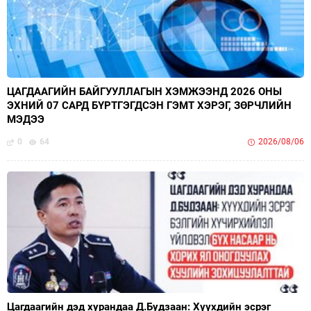
ЦАГДААГИЙН БАЙГУУЛЛАГЫН ХЭМЖЭЭНД 2026 ОНЫ
ЭХНИЙ 07 САРД БҮРТГЭГДСЭН ГЭМТ ХЭРЭГ, ЗӨРЧЛИЙН
МЭДЭЭ
0
64
2026/08/06
Цагдаагийн дэд хурандаа Д.Будзаан: Хүүхдийн эсрэг