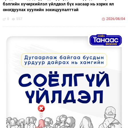
бэлгийн хүчирхийлэл үйлдвэл бүх насаар нь хорих ял
оногдуулах хуулийн зохицуулалттай
0
557
2026/08/04