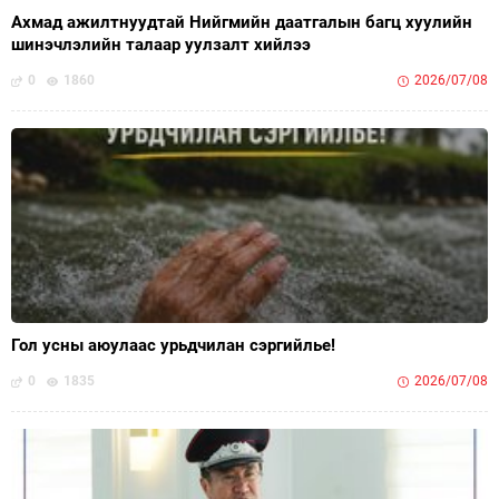
Ахмад ажилтнуудтай Нийгмийн даатгалын багц хуулийн
шинэчлэлийн талаар уулзалт хийлээ
0
1860
2026/07/08
Гол усны аюулаас урьдчилан сэргийлье!
0
1835
2026/07/08