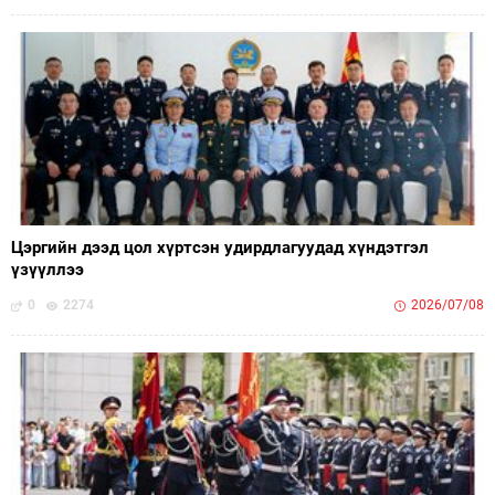
Цэргийн дээд цол хүртсэн удирдлагуудад хүндэтгэл
үзүүллээ
0
2274
2026/07/08