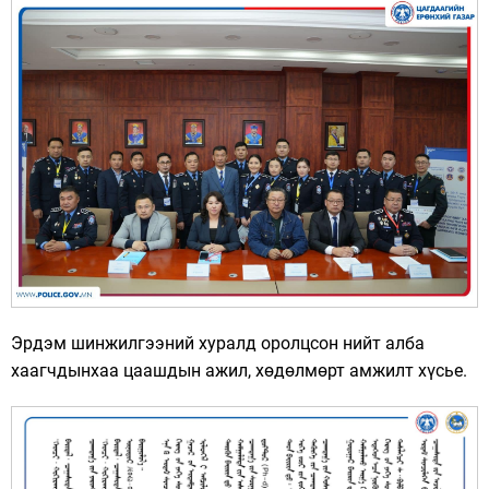
Эрдэм шинжилгээний хуралд оролцсон нийт алба
хаагчдынхаа цаашдын ажил, хөдөлмөрт амжилт хүсье.