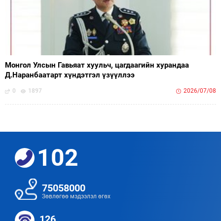
Монгол Улсын Гавьяат хуульч, цагдаагийн хурандаа
Д.Наранбаатарт хүндэтгэл үзүүллээ
0
1897
2026/07/08
102
75058000
Зөвлөгөө мэдээлэл өгөх
126