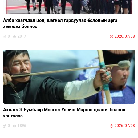
Алба хаагчдад цол, шагнал гардуулах ёслолын арга
хэмжээ боллоо
0
2017
2026/07/08
Ахлагч Э.Бумбаяр Монгол Улсын Мэргэн цолны болзол
хангалаа
0
1896
2026/07/08