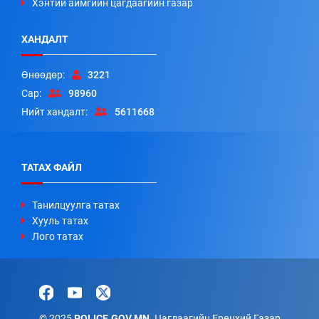
Хэнтий аймгийн цагдаагийн газар
ХАНДАЛТ
Өнөөдөр:
3221
Сар:
98960
Нийт хандалт:
5611668
ТАТАХ ФАЙЛ
Танилцуулга татах
Хууль татах
Лого татах
© 2025
POLICE.GOV.MN.
Цагдаагийн Ерөнхий Газар