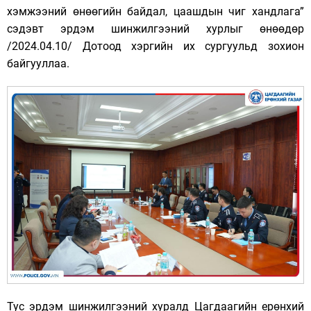
хэмжээний өнөөгийн байдал, цаашдын чиг хандлага”
сэдэвт эрдэм шинжилгээний хурлыг өнөөдөр
/2024.04.10/ Дотоод хэргийн их сургуульд зохион
байгууллаа.
Тус эрдэм шинжилгээний хуралд Цагдаагийн ерөнхий