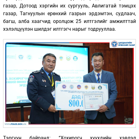
газар, Дотоод хэргийн их сургууль, Авлигатай тэмцэх
газар, Тагнуулын ерөнхий газрын эрдэмтэн, судлаач,
багш, алба хаагчид оролцож 25 илтгэлийг амжилттай
хэлэлцүүлэн шилдэг илтгэгч нарыг тодрууллаа.
Тэргүүн байранд: “Хохирогч хүүхдийн хэвлэл