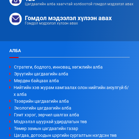
Цагдаагийн алба хаагчтай холбоотой гомдол мэдээлэл авах
Гомдол мэдээлэл хүлээн авах
Гомдол мэдээлэл хүлээн авах
АЛБА
Стратеги, бодлого, инновац, хөгжлийн алба
Эрүүгийн цагдаагийн алба
Мөрдөн байцаах алба
Нийтийн хэв журам хамгаалах олон нийтийн аюулгүй б/
х алба
Тээврийн цагдаагийн алба
Экологийн цагдаагийн алба
Гэмт хэрэг, зөрчил шалгах алба
Мэдээлэл шуурхай удирдлагын төв
Төмөр замын цагдаагийн газар
Цагдаа, дотоодын цэргийн сургалтын нэгдсэн төв