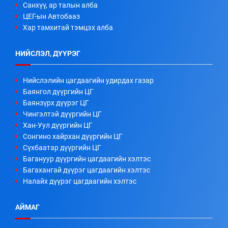
Санхүү, ар талын алба
ЦЕГ-ын Автобааз
Хар тамхитай тэмцэх алба
НИЙСЛЭЛ, ДҮҮРЭГ
Нийслэлийн цагдаагийн удирдах газар
Баянгол дүүргийн ЦГ
Баянзүрх дүүрэг ЦГ
Чингэлтэй дүүргийн ЦГ
Хан-Уул дүүргийн ЦГ
Сонгино хайрхан дүүргийн ЦГ
Сүхбаатар дүүргийн ЦГ
Багануур дүүргийн цагдаагийн хэлтэс
Багахангай дүүрэг цагдаагийн хэлтэс
Налайх дүүрэг цагдаагийн хэлтэс
АЙМАГ