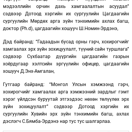
мэдээллийн орчин дахь хамгаалалтын асуудал”
сэдвээр Дотоод хэргийн их сургуулийн Цагдаагийн
сургуулийн Мөрдөх арга зүйн тэнхимийн ахлах багш,
доктор (Ph.d), цагдаагийн хошууч Ш.Номин-Эрдэнэ,
Дэд байранд: “Гадаадын бусад орны гэрч, хохирогчийг
хамгаалах эрх зүйн зохицуулалт, түүний сайн туршлага”
сэдвээр Сүхбаатар дүүргийн цагдаагийн газрын
хоёрдугаар хэлтсийн эргүүлийн офицер, цагдаагийн
хошууч Д.Энх-Амгалан,
Гутгаар байранд: “Монгол Улсын хэмжээнд гэрч,
хохирогчийг хамгаалах арга хэмжээний зардлыг гэмт
хэрэг үйлдсэн буруутай этгээдээс нөхөн төлүүлөх эрх
зүйн зохицуулалт” сэдвээр Дотоод хэргийн их
сургуулийн Хувийн эрх зүйн тэнхимийн багш, ахлах
дэслэгч С.Бямба-Эрдэнэ нар тус тус шалгарлаа.