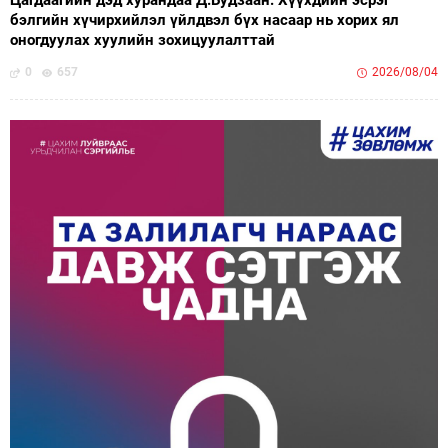
Цагдаагийн дэд хурандаа Д.Будзаан: Хүүхдийн эсрэг
бэлгийн хүчирхийлэл үйлдвэл бүх насаар нь хорих ял
оногдуулах хуулийн зохицуулалттай
0
657
2026/08/04