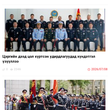
Цэргийн дээд цол хүртсэн удирдлагуудад хүндэтгэл
үзүүллээ
0
2346
2026/07/08