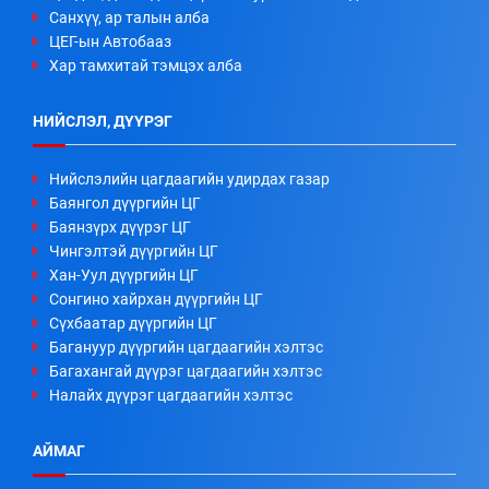
Санхүү, ар талын алба
ЦЕГ-ын Автобааз
Хар тамхитай тэмцэх алба
НИЙСЛЭЛ, ДҮҮРЭГ
Нийслэлийн цагдаагийн удирдах газар
Баянгол дүүргийн ЦГ
Баянзүрх дүүрэг ЦГ
Чингэлтэй дүүргийн ЦГ
Хан-Уул дүүргийн ЦГ
Сонгино хайрхан дүүргийн ЦГ
Сүхбаатар дүүргийн ЦГ
Багануур дүүргийн цагдаагийн хэлтэс
Багахангай дүүрэг цагдаагийн хэлтэс
Налайх дүүрэг цагдаагийн хэлтэс
АЙМАГ