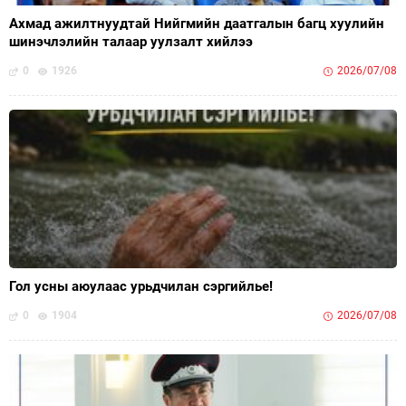
Ахмад ажилтнуудтай Нийгмийн даатгалын багц хуулийн
шинэчлэлийн талаар уулзалт хийлээ
0
1926
2026/07/08
Гол усны аюулаас урьдчилан сэргийлье!
0
1904
2026/07/08