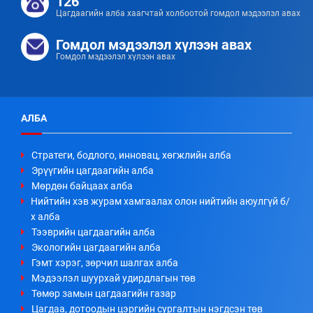
126
Цагдаагийн алба хаагчтай холбоотой гомдол мэдээлэл авах
Гомдол мэдээлэл хүлээн авах
Гомдол мэдээлэл хүлээн авах
АЛБА
Стратеги, бодлого, инновац, хөгжлийн алба
Эрүүгийн цагдаагийн алба
Мөрдөн байцаах алба
Нийтийн хэв журам хамгаалах олон нийтийн аюулгүй б/
х алба
Тээврийн цагдаагийн алба
Экологийн цагдаагийн алба
Гэмт хэрэг, зөрчил шалгах алба
Мэдээлэл шуурхай удирдлагын төв
Төмөр замын цагдаагийн газар
Цагдаа, дотоодын цэргийн сургалтын нэгдсэн төв