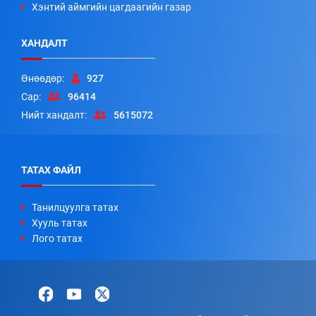
Хэнтий аймгийн цагдаагийн газар
ХАНДАЛТ
Өнөөдөр:
927
Сар:
96414
Нийт хандалт:
5615072
ТАТАХ ФАЙЛ
Танилцуулга татах
Хууль татах
Лого татах