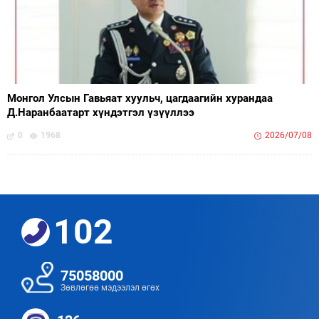
Монгол Улсын Гавьяат хуульч, цагдаагийн хурандаа
Д.Наранбаатарт хүндэтгэл үзүүллээ
0
1968
2026/07/08
102
75058000
Зөвлөгөө мэдээлэл өгөх