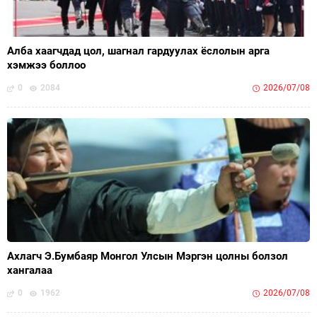
Алба хаагчдад цол, шагнал гардуулах ёслолын арга
хэмжээ боллоо
0
2084
2026/07/08
Ахлагч Э.Бумбаяр Монгол Улсын Мэргэн цолны болзол
хангалаа
0
1962
2026/07/08