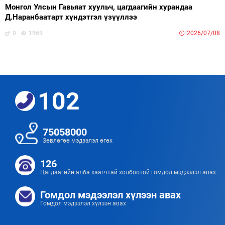
Монгол Улсын Гавьяат хуульч, цагдаагийн хурандаа
Д.Наранбаатарт хүндэтгэл үзүүллээ
0
1969
2026/07/08
102
75058000
Зөвлөгөө мэдээлэл өгөх
126
Цагдаагийн алба хаагчтай холбоотой гомдол мэдээлэл авах
Гомдол мэдээлэл хүлээн авах
Гомдол мэдээлэл хүлээн авах