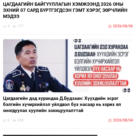
ЦАГДААГИЙН БАЙГУУЛЛАГЫН ХЭМЖЭЭНД 2026 ОНЫ
ЭХНИЙ 07 САРД БҮРТГЭГДСЭН ГЭМТ ХЭРЭГ, ЗӨРЧЛИЙН
МЭДЭЭ
0
177
2026/08/06
Цагдаагийн дэд хурандаа Д.Будзаан: Хүүхдийн эсрэг
бэлгийн хүчирхийлэл үйлдвэл бүх насаар нь хорих ял
оногдуулах хуулийн зохицуулалттай
0
658
2026/08/04