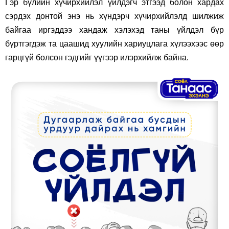
Гэр бүлийн хүчирхийлэл үйлдэгч этгээд болон хардах
сэрдэх донтой энэ нь хүндэрч хүчирхийлэлд шилжиж
байгаа иргэддээ хандаж хэлэхэд таны үйлдэл бүр
бүртгэгдэж та цаашид хуулийн хариуцлага хүлээхээс өөр
гарцгүй болсон гэдгийг үүгээр илэрхийлж байна.