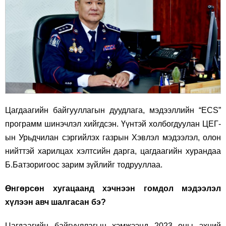
Цагдаагийн байгууллагын дуудлага, мэдээллийн “ECS”
программ шинэчлэл хийгдсэн. Үүнтэй холбогдуулан ЦЕГ-
ын Урьдчилан сэргийлэх газрын Хэвлэл мэдээлэл, олон
нийттэй харилцах хэлтсийн дарга, цагдаагийн хурандаа
Б.Батзоригоос зарим зүйлийг тодрууллаа.
Өнгөрсөн хугацаанд хэчнээн гомдол мэдээлэл
хүлээн авч шалгасан бэ?
Цагдаагийн байгууллагын хэмжээнд 2023 оны эхний