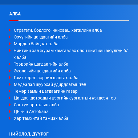
АЛБА
Стратеги, бодлого, инновац, хөгжлийн алба
Эрүүгийн цагдаагийн алба
Мөрдөн байцаах алба
Нийтийн хэв журам хамгаалах олон нийтийн аюулгүй б/
х алба
Тээврийн цагдаагийн алба
Экологийн цагдаагийн алба
Гэмт хэрэг, зөрчил шалгах алба
Мэдээлэл шуурхай удирдлагын төв
Төмөр замын цагдаагийн газар
Цагдаа, дотоодын цэргийн сургалтын нэгдсэн төв
Санхүү, ар талын алба
ЦЕГ-ын Автобааз
Хар тамхитай тэмцэх алба
НИЙСЛЭЛ, ДҮҮРЭГ