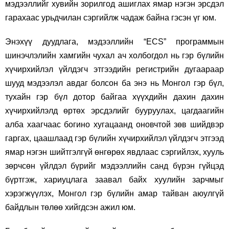
мэдээллийг хувийн зорилгод ашиглах ямар нэгэн эрсдэл
гарахаас урьдчилан сэргийлж чадаж байна гэсэн үг юм.
Энэхүү дуудлага, мэдээллийн “ECS” программын
шинэчлэлийн хамгийн чухал ач холбогдол нь гэр бүлийн
хүчирхийлэл үйлдэгч этгээдийн регистрийн дугаараар
шууд мэдээлэл авдаг болсон ба энэ нь Монгол гэр бүл,
тухайн гэр бүл дотор байгаа хүүхдийн дахин дахин
хүчирхийлэлд өртөх эрсдэлийг бууруулах, цагдаагийн
алба хаагчаас богино хугацаанд оновчтой зөв шийдвэр
гаргах, цаашлаад гэр бүлийн хүчирхийлэл үйлдэгч этгээд
ямар нэгэн шийтгэлгүй өнгөрөх явдлаас сэргийлэх, хууль
зөрчсөн үйлдэл бүрийг мэдээллийн санд бүрэн гүйцэд
бүртгэж, хариуцлага заавал байх хуулийн зарчмыг
хэрэгжүүлэх, Монгол гэр бүлийн амар тайван аюулгүй
байдлын төлөө хийгдсэн ажил юм.