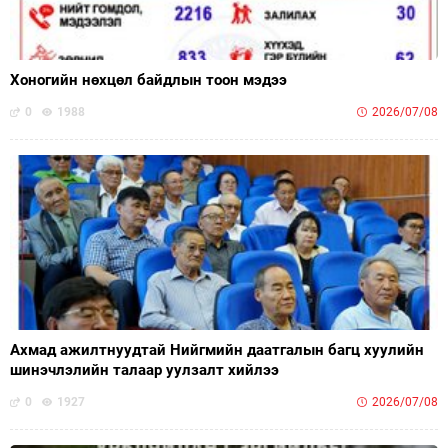
Хоногийн нөхцөл байдлын тоон мэдээ
0
1988
2026/07/08
Ахмад ажилтнуудтай Нийгмийн даатгалын багц хуулийн
шинэчлэлийн талаар уулзалт хийлээ
0
1927
2026/07/08