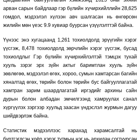
арван сарын байдлаар гэр бүлийн хүчирхийллийн 28,625
гомдол, мэдээлэл хүлээн авч шалгасан нь өнгөрсөн
жилийн мөн үеэс 9.9 хувиар буурсан үзүүлэлттэй байна.
Үүнээс энэ хугацаанд 1,261 тохиолдолд эрүүгийн хэрэг
үүсгэж, 8,478 тохиолдолд зөрчлийн хэрэг үүсгэж, бусад
тохиолдлыг Гэр бүлийн хүчирхийлэлтэй тэмцэх тухай
хууль зэрэг эрх зүйн актыг баримтлан хууль зүйн
зөвлөгөө, мэдээлэл өгөх, хороо, сумын хамтарсан багийн
хяналтад өгөх, төрийн болон төрийн бус байгууллагатай
хамтран зарим шаардлагатай иргэдийг архины сайн
дурын болон албадан эмчилгээнд хамруулах санал
хүргүүлэх зэргээр хуульд заасан үндэслэл журмын дагуу
шийдвэрлэж байна.
Статистик мэдээллээс харахад харамсалтай нь
бүртгэгдсэн хоёр хэрэг тутмын нэг нь архидан согтуурсан