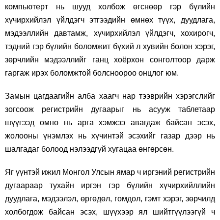
компьютерт нь шууд холбож өгснөөр гэр бүлийн
хүчирхийлэл үйлдэгч этгээдийн өмнөх түүх, дуудлага,
мэдээллийн давтамж, хүчирхийлэл үйлдэгч, хохирогч,
тэдний гэр бүлийн боломжит бүхий л хувийн болон хэрэг,
зөрчлийн мэдээллийг ганц хоёрхон сонголтоор дарж
гаргаж ирэх боломжтой болсноороо онцлог юм.
Замын цагдаагийн алба хаагч нар тээврийн хэрэгслийг
зогсоож регистрийн дугаарыг нь асууж таблетаар
шүүгээд өмнө нь арга хэмжээ авагдаж байсан эсэх,
жолооны үнэмлэх нь хүчинтэй эсэхийг газар дээр нь
шалгадаг болоод нэлээдгүй хугацаа өнгөрсөн.
Яг үүнтэй ижил Монгол Улсын ямар ч иргэний регистрийн
дугаараар тухайн иргэн гэр бүлийн хүчирхийллийн
дуудлага, мэдээлэл, өргөдөл, гомдол, гэмт хэрэг, зөрчилд
холбогдож байсан эсэх, шүүхээр ял шийтгүүлээгүй ч