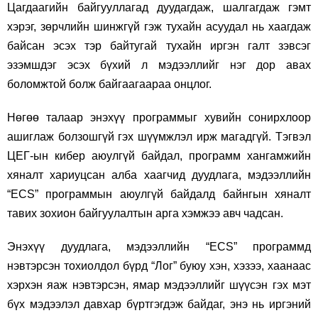
Цагдаагийн байгууллагад дуудагдаж, шалгагдаж гэмт
хэрэг, зөрчлийн шинжгүй гэж тухайн асуудал нь хаагдаж
байсан эсэх тэр байтугай тухайн иргэн галт зэвсэг
эзэмшдэг эсэх бүхий л мэдээллийг нэг дор авах
боломжтой болж байгаагаараа онцлог.
Нөгөө талаар энэхүү программыг хувийн сонирхлоор
ашиглаж болзошгүй гэх шүүмжлэл ирж магадгүй. Тэгвэл
ЦЕГ-ын кибер аюулгүй байдал, программ хангамжийн
хяналт хариуцсан алба хаагчид дуудлага, мэдээллийн
“ECS” программын аюулгүй байдалд байнгын хяналт
тавих зохион байгуулалтын арга хэмжээ авч чадсан.
Энэхүү дуудлага, мэдээллийн “ECS” программд
нэвтэрсэн тохиолдол бүрд “Лог” буюу хэн, хэзээ, хаанаас
хэрхэн яаж нэвтэрсэн, ямар мэдээллийг шүүсэн гэх мэт
бүх мэдээлэл давхар бүртгэгдэж байдаг, энэ нь иргэний