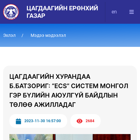
ЦАГДААГИЙН ЕРӨНХИЙ
en
ГАЗАР
Эхлэл
Мэдээ мэдээлэл
ЦАГДААГИЙН ХУРАНДАА
Б.БАТЗОРИГ: “ECS” СИСТЕМ МОНГОЛ
ГЭР БҮЛИЙН АЮУЛГҮЙ БАЙДЛЫН
ТӨЛӨӨ АЖИЛЛАДАГ
2023-11-30 16:57:00
2684