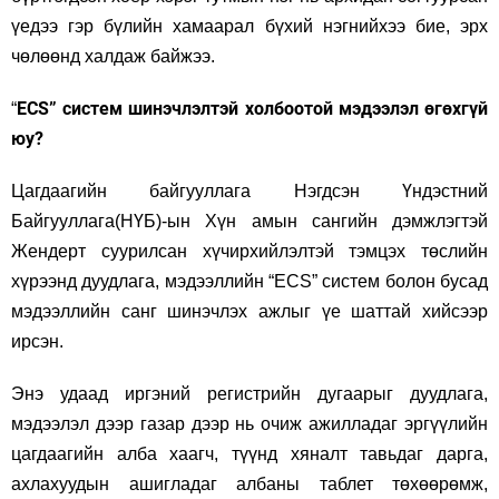
үедээ гэр бүлийн хамаарал бүхий нэгнийхээ бие, эрх
чөлөөнд халдаж байжээ.
ECS” систем шинэчлэлтэй холбоотой мэдээлэл өгөхгүй
“
юу?
Цагдаагийн байгууллага Нэгдсэн Үндэстний
Байгууллага(НҮБ)-ын Хүн амын сангийн дэмжлэгтэй
Жендерт суурилсан хүчирхийлэлтэй тэмцэх төслийн
хүрээнд дуудлага, мэдээллийн “ECS” систем болон бусад
мэдээллийн санг шинэчлэх ажлыг үе шаттай хийсээр
ирсэн.
Энэ удаад иргэний регистрийн дугаарыг дуудлага,
мэдээлэл дээр газар дээр нь очиж ажилладаг эргүүлийн
цагдаагийн алба хаагч, түүнд хяналт тавьдаг дарга,
ахлахуудын ашигладаг албаны таблет төхөөрөмж,