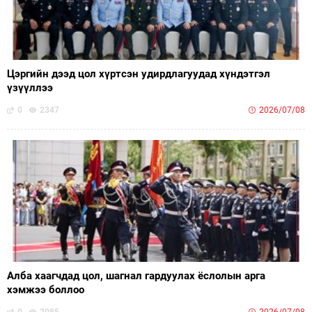
Цэргийн дээд цол хүртсэн удирдлагуудад хүндэтгэл
үзүүллээ
0
2347
2026/07/08
Алба хаагчдад цол, шагнал гардуулах ёслолын арга
хэмжээ боллоо
0
2085
2026/07/08