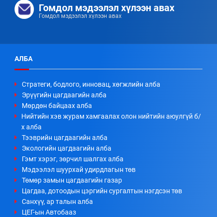
Гомдол мэдээлэл хүлээн авах
Гомдол мэдээлэл хүлээн авах
АЛБА
Стратеги, бодлого, инновац, хөгжлийн алба
Эрүүгийн цагдаагийн алба
Мөрдөн байцаах алба
Нийтийн хэв журам хамгаалах олон нийтийн аюулгүй б/
х алба
Тээврийн цагдаагийн алба
Экологийн цагдаагийн алба
Гэмт хэрэг, зөрчил шалгах алба
Мэдээлэл шуурхай удирдлагын төв
Төмөр замын цагдаагийн газар
Цагдаа, дотоодын цэргийн сургалтын нэгдсэн төв
Санхүү, ар талын алба
ЦЕГ-ын Автобааз