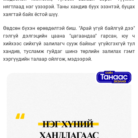
нягтлаад нэг үзээрэй. Таны хандив буух эзэнтэй, буцах
хаягтай байх ёстой шүү.
Өвдсөн бүхэн өрөвдөлтэй биш. "Арай үгүй байлгүй дээ"
гэлгүй дэлгэцийн цаана "цагаандаа" гарсан, юу ч
хийхээс сийхгүй залилагч сууж байхыг үгүйсгэхгүй тул
хандив, тусламж гуйдаг шинэ төрлийн залилах гэмт
хэргүүдийн талаар ойлгож, мэдээрэй.