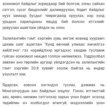
зохиомол байдлыг зориудаар бий болгож, олны сайхан
сэтгэл, сүсэг бишрэлийг далимдуулан, бодит байдлыг
нуух замаар бусдыг төөрөгдөлд оруулах, нэр хүнд
урьдын харилцааны явцад бий болсон итгэлийг
урвуулан ашиглаж үйлдэх нь олон.
Залилангийн гэмт хэргийн хувь ингэж өсөхөд хуурамч
цахим хаяг ашиглан "Хүнд өвчний улмаас эмчилгээ
хийлгэнэ" гэх нэрийдлээр иргэдээс хандив тусламж
гуйсан зохиомол нөхцөл голлон нөлөөлжээ. Тодруулбал
зөвхөн энэ төрлийн аргаар үйлдэгдсэн нь залилангийн
гэмт хэргийн 20.8 хувийг эзэлж байгаа нь өндөр
үзүүлэлт юм.
Ядарсан, зовсон нэгэндээ туслах, дэмжих нь
Монголчуудын зан байдлын онцлог. Гэнэн, итгэмтгий
зан, өрөвч, нинжин сэтгэлээр зарын үнэн бодит эсэхэд
төдийлөн ач холбогдол өгөлгүй, мэдээллийн үнэн