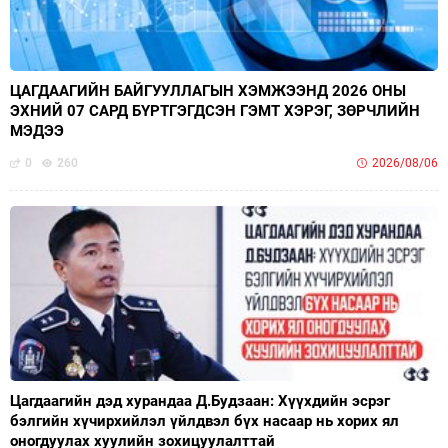
ЦАГДААГИЙН БАЙГУУЛЛАГЫН ХЭМЖЭЭНД 2026 ОНЫ
ЭХНИЙ 07 САРД БҮРТГЭГДСЭН ГЭМТ ХЭРЭГ, ЗӨРЧЛИЙН
МЭДЭЭ
0
260
2026/08/06
Цагдаагийн дэд хурандаа Д.Будзаан: Хүүхдийн эсрэг
бэлгийн хүчирхийлэл үйлдвэл бүх насаар нь хорих ял
оногдуулах хуулийн зохицуулалттай