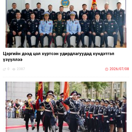
Цэргийн дээд цол хүртсэн удирдлагуудад хүндэтгэл
үзүүллээ
0
2387
2026/07/08