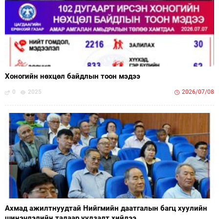
Хоногийн нөхцөл байдлын тоон мэдээ
0
2025
2026/07/08
Ахмад ажилтнуудтай Нийгмийн даатгалын багц хуулийн
шинэчлэлийн талаар уулзалт хийлээ