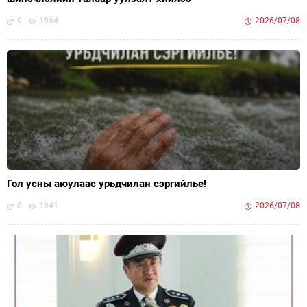
0
1964
2026/07/08
Гол усны аюулаас урьдчилан сэргийлье!
0
1941
2026/07/08