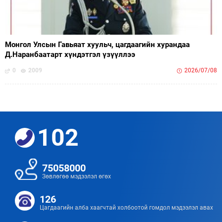
Монгол Улсын Гавьяат хуульч, цагдаагийн хурандаа
Д.Наранбаатарт хүндэтгэл үзүүллээ
0
2009
2026/07/08
102
75058000
Зөвлөгөө мэдээлэл өгөх
126
Цагдаагийн алба хаагчтай холбоотой гомдол мэдээлэл авах