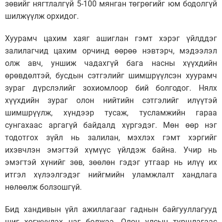
зөвийг нягтлалгүй 5-100 мянган төгрөгийг юм бодолгүй
шилжүүлж орхидог.
Хуурамч цахим хаяг ашиглан гэмт хэрэг үйлддэг
залилагчид цахим орчинд өөрөө нэвтэрч, мэдээлэл
олж авч, уншиж чадахгүй бага насны хүүхдийн
өрөвдөлтэй, бусдын сэтгэлийг шимшрүүлсэн хуурамч
зураг дүрслэлийг зохиомлоор бий болгодог. Нялх
хүүхдийн зураг олон нийтийн сэтгэлийг илүүтэй
шимшрүүлж, хүндээр тусаж, тусламжийн гараа
сунгахаас аргагүй байдалд хүргэдэг. Мөн өөр нэг
тодотгох зүйл нь залилан, мэхлэх гэмт хэргийг
ихэвчлэн эмэгтэй хүмүүс үйлдэж байна. Учир нь
эмэгтэй хүнийг зөв, зөөлөн гэдэг утгаар нь илүү их
итгэл хүлээлгэдэг нийгмийн уламжлалт хандлага
нөлөөлж болзошгүй.
Бид хандивын үйл ажиллагааг гаднын байгууллагууд
шиг хөгжүүлэх цаг болжээ. Олон улсын туршлагаас