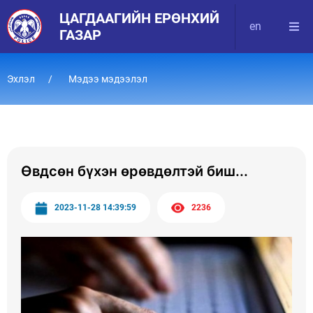
ЦАГДААГИЙН ЕРӨНХИЙ
en
ГАЗАР
Эхлэл
Мэдээ мэдээлэл
Өвдсөн бүхэн өрөвдөлтэй биш...
2023-11-28 14:39:59
2236