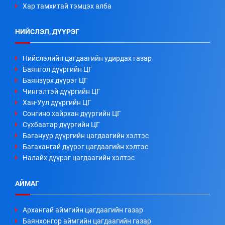
Хар тамхитай тэмцэх алба
НИЙСЛЭЛ, ДҮҮРЭГ
Нийслэлийн цагдаагийн удирдах газар
Баянгол дүүргийн ЦГ
Баянзүрх дүүрэг ЦГ
Чингэлтэй дүүргийн ЦГ
Хан-Уул дүүргийн ЦГ
Сонгино хайрхан дүүргийн ЦГ
Сүхбаатар дүүргийн ЦГ
Багануур дүүргийн цагдаагийн хэлтэс
Багахангай дүүрэг цагдаагийн хэлтэс
Налайх дүүрэг цагдаагийн хэлтэс
АЙМАГ
Архангай аймгийн цагдаагийн газар
Баянхонгор аймгийн цагдаагийн газар