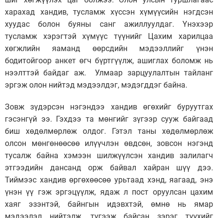
харахад хандив, тусламж хүссэн хүмүүсийн нэгдсэн
хуудас болон буяны санг ажиллуулдаг. Үнэхээр
тусламж хэрэгтэй хүмүүс түүнийг Цахим харилцаа
хөгжлийн яаманд өөрсдийн мэдээллийг үнэн
бодитойгоор анкет өгч бүртгүүлж, ашиглах боломж нь
нээлттэй байдаг аж. Улмаар зарцуулалтын тайланг
эргэж олон нийтэд мэдээлдэг, мэдэгддэг байна.
Зовж зүдэрсэн нэгэндээ хандив өгөхийг буруутгах
гэсэнгүй ээ. Гэхдээ та мөнгийг зүгээр сууж байгаад
биш хөдөлмөрлөж олдог. Гэтэл таны хөдөлмөрлөж
олсон мөнгөнөөсөө илүүчлэн өвдсөн, зовсон нэгэнд
тусалж байна хэмээн шилжүүлсэн хандив залилагч
этгээдийн дансанд орж байвал хайран шүү дээ.
Тиймээс хандив өргөхөөсөө урьтаад хэнд, яагаад, энэ
үнэн үү гэж эргэцүүлж, ядаж л пост оруулсан цахим
хаяг эзэнтэй, байнгын идэвхтэй, өмнө нь ямар
мэдээлэл нийтэлж, түгээж байсан зэрэг түүхийг