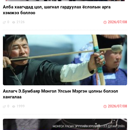
Алба хаагчдад цол, шагнал гардуулах ёслолын арга
хэмжээ боллоо
0
2126
2026/07/08
Ахлагч Э.Бумбаяр Монгол Улсын Мэргэн цолны болзол
хангалаа
0
1999
2026/07/08