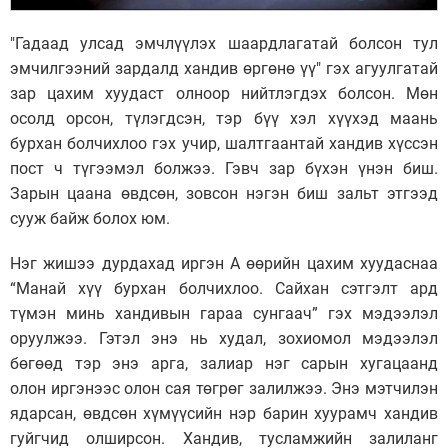
"Гадаад улсад эмчлүүлэх шаардлагатай болсон тул
эмчилгээний зардалд хандив өргөнө үү" гэх агуулгатай
зар цахим хуудаст олноор нийтлэгдэх болсон. Мөн
осолд орсон, түлэгдсэн, тэр бүү хэл хүүхэд маань
бурхан болчихлоо гэх учир, шалтгаантай хандив хүссэн
пост ч түгээмэл болжээ. Гэвч зар бүхэн үнэн биш.
Зарын цаана өвдсөн, зовсон нэгэн биш зальт этгээд
сууж байж болох юм.
Нэг жишээ дурдахад иргэн А өөрийн цахим хуудаснаа
“Манай хүү бурхан болчихлоо. Сайхан сэтгэлт ард
түмэн минь хандивын гараа сунгаач” гэх мэдээлэл
оруулжээ. Гэтэл энэ нь худал, зохиомол мэдээлэл
бөгөөд тэр энэ арга, залиар нэг сарын хугацаанд
олон иргэнээс олон сая төгрөг залилжээ. Энэ мэтчилэн
ядарсан, өвдсөн хүмүүсийн нэр барин хуурамч хандив
гуйгчид олширсон. Хандив, тусламжийн залиланг