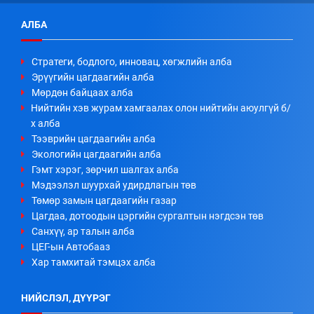
АЛБА
Стратеги, бодлого, инновац, хөгжлийн алба
Эрүүгийн цагдаагийн алба
Мөрдөн байцаах алба
Нийтийн хэв журам хамгаалах олон нийтийн аюулгүй б/
х алба
Тээврийн цагдаагийн алба
Экологийн цагдаагийн алба
Гэмт хэрэг, зөрчил шалгах алба
Мэдээлэл шуурхай удирдлагын төв
Төмөр замын цагдаагийн газар
Цагдаа, дотоодын цэргийн сургалтын нэгдсэн төв
Санхүү, ар талын алба
ЦЕГ-ын Автобааз
Хар тамхитай тэмцэх алба
НИЙСЛЭЛ, ДҮҮРЭГ