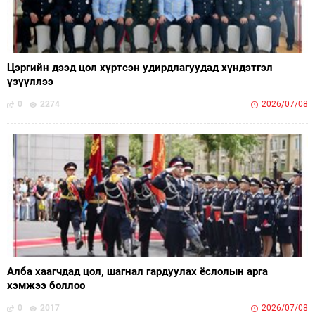
Цэргийн дээд цол хүртсэн удирдлагуудад хүндэтгэл
үзүүллээ
0
2274
2026/07/08
Алба хаагчдад цол, шагнал гардуулах ёслолын арга
хэмжээ боллоо
0
2017
2026/07/08