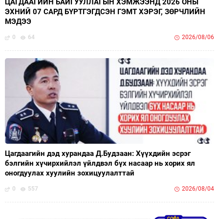
ЦАГДААГИЙН БАЙГУУЛЛАГЫН ХЭМЖЭЭНД 2026 ОНЫ
ЭХНИЙ 07 САРД БҮРТГЭГДСЭН ГЭМТ ХЭРЭГ, ЗӨРЧЛИЙН
МЭДЭЭ
0
64
2026/08/06
Цагдаагийн дэд хурандаа Д.Будзаан: Хүүхдийн эсрэг
бэлгийн хүчирхийлэл үйлдвэл бүх насаар нь хорих ял
оногдуулах хуулийн зохицуулалттай
0
557
2026/08/04