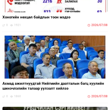
Хоногийн нөхцөл байдлын тоон мэдээ
0
1921
2026/07/08
Ахмад ажилтнуудтай Нийгмийн даатгалын багц хуулийн
шинэчлэлийн талаар уулзалт хийлээ
0
1860
2026/07/08