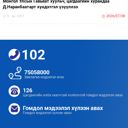
Монгол Улсын Гавьяат хуульч, цагдаагийн хурандаа
Д.Наранбаатарт хүндэтгэл үзүүллээ
0
1897
2026/07/08
102
75058000
Зөвлөгөө мэдээлэл өгөх
126
Цагдаагийн алба хаагчтай холбоотой гомдол мэдээлэл авах
Гомдол мэдээлэл хүлээн авах
Гомдол мэдээлэл хүлээн авах