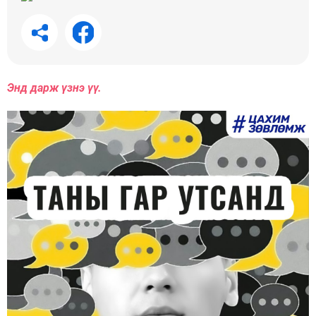
Энд дарж үзнэ үү.