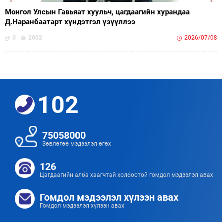
Монгол Улсын Гавьяат хуульч, цагдаагийн хурандаа
Д.Наранбаатарт хүндэтгэл үзүүллээ
0
2002
2026/07/08
102
75058000
Зөвлөгөө мэдээлэл өгөх
126
Цагдаагийн алба хаагчтай холбоотой гомдол мэдээлэл авах
Гомдол мэдээлэл хүлээн авах
Гомдол мэдээлэл хүлээн авах