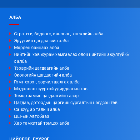
АЛБА
Стратеги, бодлого, инновац, хөгжлийн алба
Эрүүгийн цагдаагийн алба
Мөрдөн байцаах алба
Нийтийн хэв журам хамгаалах олон нийтийн аюулгүй б/
х алба
Тээврийн цагдаагийн алба
Экологийн цагдаагийн алба
Гэмт хэрэг, зөрчил шалгах алба
Мэдээлэл шуурхай удирдлагын төв
Төмөр замын цагдаагийн газар
Цагдаа, дотоодын цэргийн сургалтын нэгдсэн төв
Санхүү, ар талын алба
ЦЕГ-ын Автобааз
Хар тамхитай тэмцэх алба
НИЙСЛЭЛ, ДҮҮРЭГ