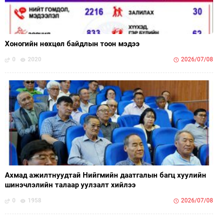
Хоногийн нөхцөл байдлын тоон мэдээ
0
2020
2026/07/08
Ахмад ажилтнуудтай Нийгмийн даатгалын багц хуулийн
шинэчлэлийн талаар уулзалт хийлээ
0
1958
2026/07/08