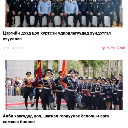
Цэргийн дээд цол хүртсэн удирдлагуудад хүндэтгэл
үзүүллээ
0
2382
2026/07/08
Алба хаагчдад цол, шагнал гардуулах ёслолын арга
хэмжээ боллоо