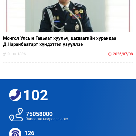
Монгол Улсын Гавьяат хуульч, цагдаагийн хурандаа
Д.Наранбаатарт хүндэтгэл үзүүллээ
0
1896
2026/07/08
102
75058000
Зөвлөгөө мэдээлэл өгөх
126