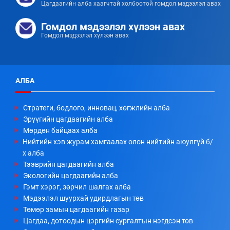
Цагдаагийн алба хаагчтай холбоотой гомдол мэдээлэл авах
Гомдол мэдээлэл хүлээн авах
Гомдол мэдээлэл хүлээн авах
АЛБА
Стратеги, бодлого, инновац, хөгжлийн алба
Эрүүгийн цагдаагийн алба
Мөрдөн байцаах алба
Нийтийн хэв журам хамгаалах олон нийтийн аюулгүй б/
х алба
Тээврийн цагдаагийн алба
Экологийн цагдаагийн алба
Гэмт хэрэг, зөрчил шалгах алба
Мэдээлэл шуурхай удирдлагын төв
Төмөр замын цагдаагийн газар
Цагдаа, дотоодын цэргийн сургалтын нэгдсэн төв