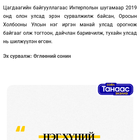
Цагдаагийн байгууллагаас Интерполын шугамаар 2019
онд олон улсад эрэн сурвалжилж байсан, Оросын
Холбооны Улсын нэг иргэн манай улсад орогнож
байгааг олж тогтоон, дайчлан баривчилж, тухайн улсад
нь шилжүүлэн өгсөн.
Эх сурвалж: Өглөөний сонин