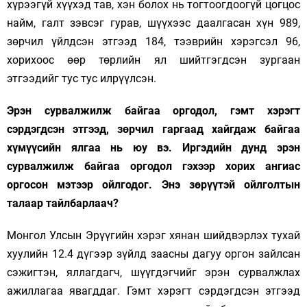
хүрээгүй хүүхэд тав, хэн болох нь тогтоогдоогүй цогцос
найм, галт зэвсэг гурав, шүүхээс даалгасан хүн 989,
зөрчил үйлдсэн этгээд 184, тээврийн хэрэгсэл 96,
хорихоос өөр төрлийн ял шийтгэгдсэн зургаан
этгээдийг тус тус илрүүлсэн.
Эрэн сурвалжилж байгаа оргодол, гэмт хэрэгт
сэрдэгдсэн этгээд, зөрчил гаргаад хайгдаж байгаа
хүмүүсийн ялгаа нь юу вэ. Иргэдийн дунд эрэн
сурвалжилж байгаа оргодол гэхээр хорих ангиас
оргосон мэтээр ойлгодог. Энэ зөрүүтэй ойлголтын
талаар тайлбарлаач?
Монгол Улсын Эрүүгийн хэрэг хянан шийдвэрлэх тухай
хуулийн 12.4 дүгээр зүйлд заасны дагуу оргон зайлсан
сэжигтэн, яллагдагч, шүүгдэгчийг эрэн сурвалжлах
ажиллагаа явагддаг. Гэмт хэрэгт сэрдэгдсэн этгээд