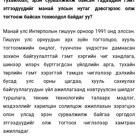
Тухайлбал, эрэн сурвалжилж байсан гадаадын гэмт
этгээдүүдийг манай улсын нутаг дэвсгэрээс олж
тогтоож байсан тохиолдол байдаг уу?
Манай улс Интерполын гишүүн орноор 1991 онд элссэн.
Гишүүн улс орнуудын эрх зүйн тогтолцоо, хууль
тогтоомжийн онцлог, түүнчлэн үндэстэн дамнасан
зохион байгуулалттай гэмт хэргийн чиг хандлага,
шинээр илэрч бүртгэгдсэн үйлдлийн арга, тухайн
төрлийн гэмт хэрэгтэй тэмцэх чиглэлээр дэлхийн
бусад улс орны цагдаа, хууль сахиулах
байгууллагуудын үйл ажиллагаанд нэвтрүүлсэн шилдэг
туршлага, техник технологийн талаарх мэдлэг,
мэдээллийг харилцан солилцож ажиллахын зэрэгцээ
олон улсад эрэн сурвалжилж байгаа оргодол
этгээдүүдийг олж тогтоох чиглэлээр хамтран
ажилладаг.