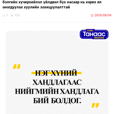
бэлгийн хүчирхийлэл үйлдвэл бүх насаар нь хорих ял
оногдуулах хуулийн зохицуулалттай
0
556
2026/08/04