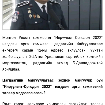
Монгол Улсын хэмжээнд “Илрүүлэлт-Оргодол 2022”
нэгдсэн арга хэмжээг цагдаагийн байгууллагаас
өнгөрөгч сарын 12-ны өдрөөс эхлүүлсэн. Үүнтэй
холбогдуулан ЭЦА-ны Урьдчилан сэргийлэх хэлтсийн
мэргэжилтэн, цагдаагийн ахмад Б.Даваадоржтой
ярилцлаа.
Цагдаагийн байгууллагаас зохион байгуулж буй
“Илрүүлэлт-Оргодол 2022” нэгдсэн арга хэмжээний
талаар мэдээлэл өгөөч?
Гэмт хэрэг, зөрчлөөс урьдчилан сэргийлэх, таслан