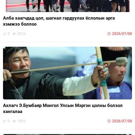
Алба хаагчдад цол, шагнал гардуулах ёслолын арга
хэмжээ боллоо
0
2016
2026/07/08
Ахлагч Э.Бумбаяр Монгол Улсын Мэргэн цолны болзол
хангалаа
0
1895
2026/07/08