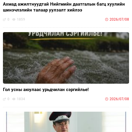
Ахмад ажилтнуудтай Нийгмийн даатгалын багц хуулийн
шинэчлэлийн талаар уулзалт хийлээ
0
1859
2026/07/08
Гол усны аюулаас урьдчилан сэргийлье!
0
1834
2026/07/08