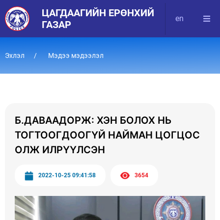
ЦАГДААГИЙН ЕРӨНХИЙ
en
ГАЗАР
Эхлэл
Мэдээ мэдээлэл
Б.ДАВААДОРЖ: ХЭН БОЛОХ НЬ
ТОГТООГДООГҮЙ НАЙМАН ЦОГЦОС
ОЛЖ ИЛРҮҮЛСЭН
2022-10-25 09:41:58
3654