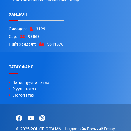
ХАНДАЛТ
Өнөөдөр:
3129
Сар:
98868
Нийт хандалт:
5611576
ТАТАХ ФАЙЛ
Танилцуулга татах
Хууль татах
Лого татах
© 2025
POLICE.GOV.MN.
Цагдаагийн Ерөнхий Газар