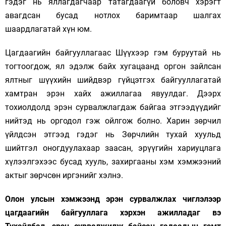
гэдэг нь яллагдагчаар татагдаагүй боловч хэрэгт
авагдсан бусад нотлох баримтаар шалгах
шаардлагатай хүн юм.
Цагдаагийн байгууллагаас Шүүхээр гэм буруутай нь
тогтоогдож, ял эдэлж байх хугацаанд оргон зайлсан
ялтныг шүүхийн шийдвэр гүйцэтгэх байгууллагатай
хамтран эрэн хайх ажиллагаа явуулдаг. Дээрх
тохиолдолд эрэн сурвалжлагдаж байгаа этгээдүүдийг
нийтэд нь оргодол гэж ойлгож болно. Харин зөрчил
үйлдсэн этгээд гэдэг нь Зөрчлийн тухай хуульд
шийтгэл оногдуулахаар заасан, эрүүгийн хариуцлага
хүлээлгэхээс бусад хууль, захиргааны хэм хэмжээний
актыг зөрчсөн иргэнийг хэлнэ.
Олон улсын хэмжээнд эрэн сурвалжлах чиглэлээр
цагдаагийн байгууллага хэрхэн ажилладаг вэ