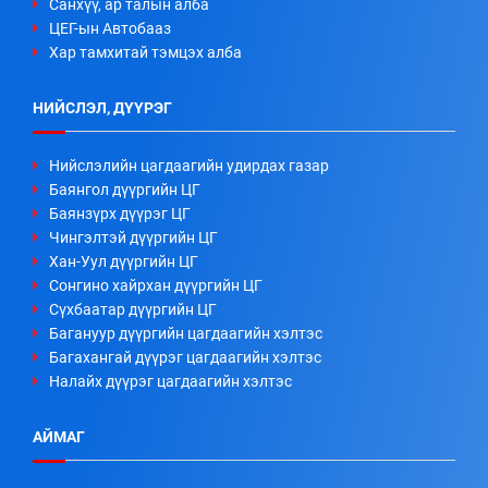
Санхүү, ар талын алба
ЦЕГ-ын Автобааз
Хар тамхитай тэмцэх алба
НИЙСЛЭЛ, ДҮҮРЭГ
Нийслэлийн цагдаагийн удирдах газар
Баянгол дүүргийн ЦГ
Баянзүрх дүүрэг ЦГ
Чингэлтэй дүүргийн ЦГ
Хан-Уул дүүргийн ЦГ
Сонгино хайрхан дүүргийн ЦГ
Сүхбаатар дүүргийн ЦГ
Багануур дүүргийн цагдаагийн хэлтэс
Багахангай дүүрэг цагдаагийн хэлтэс
Налайх дүүрэг цагдаагийн хэлтэс
АЙМАГ