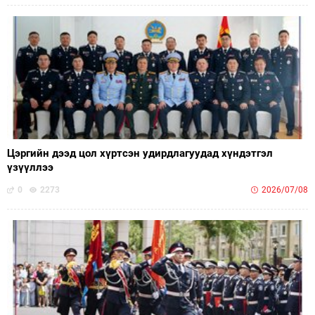
Цэргийн дээд цол хүртсэн удирдлагуудад хүндэтгэл
үзүүллээ
0
2273
2026/07/08