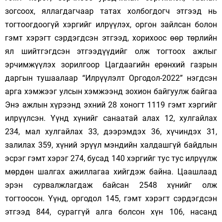
зогсоох, яллагдагчаар татах холбогдогч этгээд нь
тогтоогдоогүй хэргийг илрүүлэх, оргон зайлсан болон
гэмт хэрэгт сэрдэгдсэн этгээд, хорихоос өөр төрлийн
ял шийтгэгдсэн этгээдүүдийг олж тогтоох ажлыг
эрчимжүүлэх зорилгоор Цагдаагийн ерөнхий газрын
даргын тушаалаар “Илрүүлэлт Оргодол-2022” нэгдсэн
арга хэмжээг улсын хэмжээнд зохион байгуулж байгаа
Энэ ажлын хүрээнд эхний 28 хоногт 1119 гэмт хэргийг
илрүүлсэн. Үүнд хүнийг санаатай алах 12, хулгайлах
234, мал хулгайлах 33, дээрэмдэх 36, хүчиндэх 31,
залилах 359, хүний эрүүл мэндийн халдашгүй байдлын
эсрэг гэмт хэрэг 274, бусад 140 хэргийг тус тус илрүүлж
мөрдөн шалгах ажиллагаа хийгдэж байна. Цаашлаад
эрэн сурвалжлагдаж байсан 2548 хүнийг олж
тогтоосон. Үүнд, оргодол 145, гэмт хэрэгт сэрдэгдсэн
этгээд 844, сураггүй алга болсон хүн 106, насанд