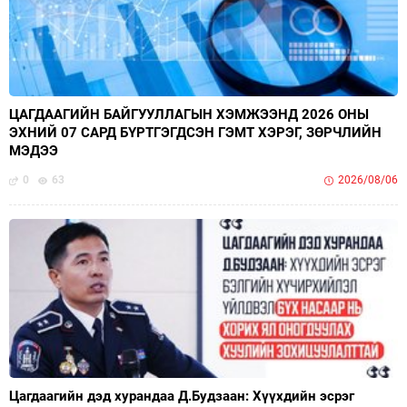
ЦАГДААГИЙН БАЙГУУЛЛАГЫН ХЭМЖЭЭНД 2026 ОНЫ
ЭХНИЙ 07 САРД БҮРТГЭГДСЭН ГЭМТ ХЭРЭГ, ЗӨРЧЛИЙН
МЭДЭЭ
0
63
2026/08/06
Цагдаагийн дэд хурандаа Д.Будзаан: Хүүхдийн эсрэг