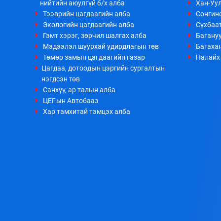
нийтийн аюулгүй б/х алба
Хан-Уул
Тээврийн цагдаагийн алба
Сонгино
Экологийн цагдаагийн алба
Сүхбаа
Гэмт хэрэг, зөрчил шалгах алба
Багануу
Мэдээлэл шуурхай удирдлагын төв
Багахан
Төмөр замын цагдаагийн газар
Налайх 
Цагдаа, дотоодын цэргийн сургалтын
нэгдсэн төв
Санхүү, ар талын алба
ЦЕГ-ын Автобааз
Хар тамхитай тэмцэх алба