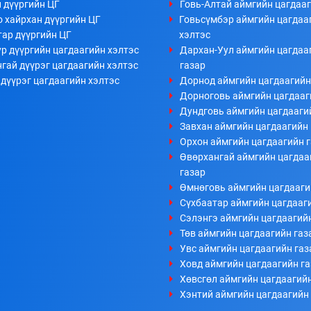
 дүүргийн ЦГ
Говь-Алтай аймгийн цагдааг
 хайрхан дүүргийн ЦГ
Говьсүмбэр аймгийн цагдаа
тар дүүргийн ЦГ
хэлтэс
р дүүргийн цагдаагийн хэлтэс
Дархан-Уул аймгийн цагдаа
гай дүүрэг цагдаагийн хэлтэс
газар
дүүрэг цагдаагийн хэлтэс
Дорнод аймгийн цагдаагийн
Дорноговь аймгийн цагдааг
Дундговь аймгийн цагдааги
Завхан аймгийн цагдаагийн 
Орхон аймгийн цагдаагийн 
Өвөрхангай аймгийн цагдаа
газар
Өмнөговь аймгийн цагдааги
Сүхбаатар аймгийн цагдааг
Сэлэнгэ аймгийн цагдаагий
Төв аймгийн цагдаагийн газ
Увс аймгийн цагдаагийн газ
Ховд аймгийн цагдаагийн г
Хөвсгөл аймгийн цагдаагийн
Хэнтий аймгийн цагдаагийн