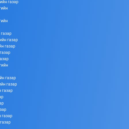
ийн газар
гийн
253
253
2026/07/08
гийн
 газар
ийн газар
йн газар
газар
газар
гийн
Ахлагч Э.Бумбаяр Монгол Улсын Мэргэн цолны
йн газар
болзол хангалаа
ийн газар
н газар
253
253
2026/07/08
ар
ар
азар
 газар
 газар