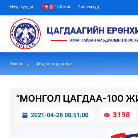
100 жил
Нүүр хуудас
Системүүд
ЦАГДААГИЙН ЕРӨНХ
АМАР ТАЙВАН АМЬДРАЛЫН ТӨЛӨӨ 
Эхлэл
Мэдээ мэдээлэл
“МОНГОЛ ЦАГДАА-100 Ж
3198
2021-04-26 08:51:00