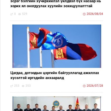
эсрэг бэлгийн хүчирхийлэл үйлдвэл бүх насаар нь
хорих ял оногдуулах хуулийн зохицуулалттай
0
529
2026/08/04
Цагдаа, дотоодын цэргийн байгууллагад ажиллах
хүсэлтэй иргэдийн анхааралд
253
253
2026/07/28