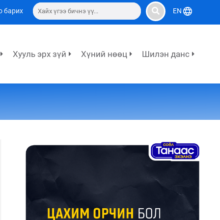
о барих
EN
Хууль эрх зүй
Хүний нөөц
Шилэн данс