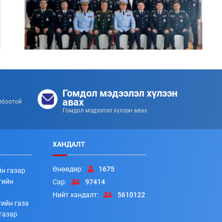
Цэргийн дээд цол хүртсэн удирдлагуудад
хүндэтгэл үзүүллээ
Гомдол мэдээлэл хүлээн
253
253
2026/07/08
авах
лбоотой
Гомдол мэдээлэл хүлээн авах
ХАНДАЛТ
Өнөөдөр:
1675
йн газар
гийн
Сар:
97414
Нийт хандалт:
5610122
ийн газа
Алба хаагчдад цол, шагнал гардуулах ёслолын арга
газар
хэмжээ боллоо