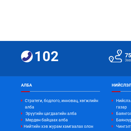
102
7
Зөв
АЛБА
НИЙСЛЭЛ
Стратеги, бодлого, инновац, хөгжлийн
Нийслэ
алба
газар
Эрүүгийн цагдаагийн алба
Баянго
Мөрдөн байцаах алба
Баянзүр
Нийтийн хэв журам хамгаалах олон
Чингэл