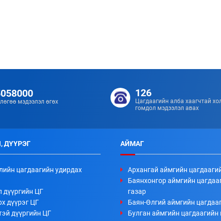
126
5058000
Цагдаагийн алба хаагчтай хо
лөгөө мэдээлэл өгөх
гомдол мэдээлэл авах
, ДҮҮРЭГ
АЙМАГ
лийн цагдаагийн удирдах
Архангай аймгийн цагдааги
Баянхонгор аймгийн цагдаа
л дүүргийн ЦГ
газар
х дүүрэг ЦГ
Баян-Өлгий аймгийн цагдааг
тэй дүүргийн ЦГ
Булган аймгийн цагдаагийн 