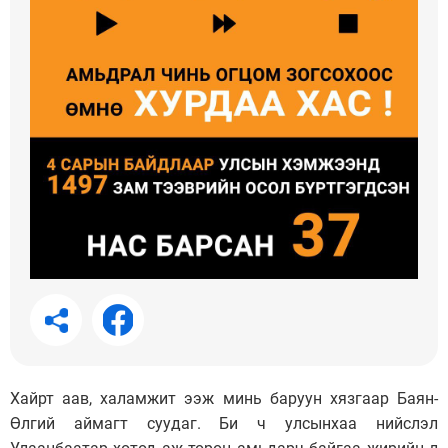
Хайрт аав, халамжит ээж минь баруун хязгаар Баян-
Өлгий аймагт суудаг. Би ч улсынхаа нийслэл