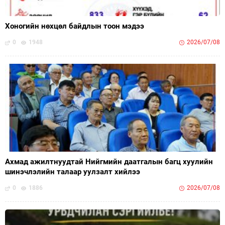
Хоногийн нөхцөл байдлын тоон мэдээ
0
1948
2026/07/08
Ахмад ажилтнуудтай Нийгмийн даатгалын багц хуулийн
шинэчлэлийн талаар уулзалт хийлээ
0
1886
2026/07/08