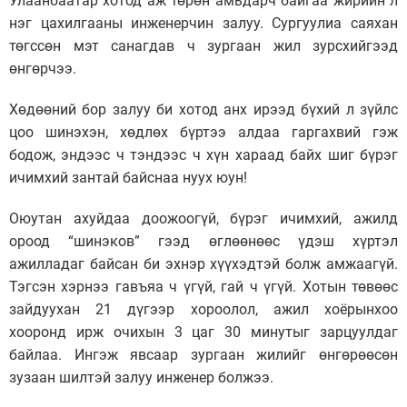
Улаанбаатар хотод аж төрөн амьдарч байгаа жирийн л
нэг цахилгааны инженерчин залуу. Сургуулиа саяхан
төгссөн мэт санагдав ч зургаан жил зурсхийгээд
өнгөрчээ.
Хөдөөний бор залуу би хотод анх ирээд бүхий л зүйлс
цоо шинэхэн, хөдлөх бүртээ алдаа гаргахвий гэж
бодож, эндээс ч тэндээс ч хүн хараад байх шиг бүрэг
ичимхий зантай байснаа нуух юун!
Оюутан ахуйдаа доожоогүй, бүрэг ичимхий, ажилд
ороод “шинэков” гээд өглөөнөөс үдэш хүртэл
ажилладаг байсан би эхнэр хүүхэдтэй болж амжаагүй.
Тэгсэн хэрнээ гавъяа ч үгүй, гай ч үгүй. Хотын төвөөс
зайдуухан 21 дүгээр хороолол, ажил хоёрынхоо
хооронд ирж очихын 3 цаг 30 минутыг зарцуулдаг
байлаа.
Ингэж явсаар зургаан жилийг өнгөрөөсөн
зузаан шилтэй залуу инженер болжээ.