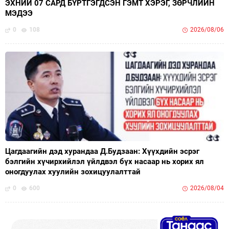
ЭХНИЙ 07 САРД БҮРТГЭГДСЭН ГЭМТ ХЭРЭГ, ЗӨРЧЛИЙН
МЭДЭЭ
0
108
2026/08/06
Цагдаагийн дэд хурандаа Д.Будзаан: Хүүхдийн эсрэг
бэлгийн хүчирхийлэл үйлдвэл бүх насаар нь хорих ял
оногдуулах хуулийн зохицуулалттай
0
600
2026/08/04