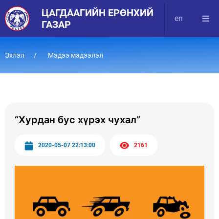
ЦАГДААГИЙН ЕРӨНХИЙ
en
ГАЗАР
Эхлэл
Мэдээ мэдээлэл
“Хурдан бус хүрэх чухал”
2020-05-07 22:13:00
2161