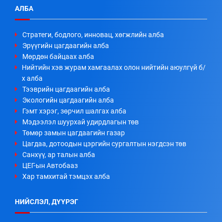
АЛБА
Стратеги, бодлого, инновац, хөгжлийн алба
Эрүүгийн цагдаагийн алба
Мөрдөн байцаах алба
Нийтийн хэв журам хамгаалах олон нийтийн аюулгүй б/
х алба
Тээврийн цагдаагийн алба
Экологийн цагдаагийн алба
Гэмт хэрэг, зөрчил шалгах алба
Мэдээлэл шуурхай удирдлагын төв
Төмөр замын цагдаагийн газар
Цагдаа, дотоодын цэргийн сургалтын нэгдсэн төв
Санхүү, ар талын алба
ЦЕГ-ын Автобааз
Хар тамхитай тэмцэх алба
НИЙСЛЭЛ, ДҮҮРЭГ