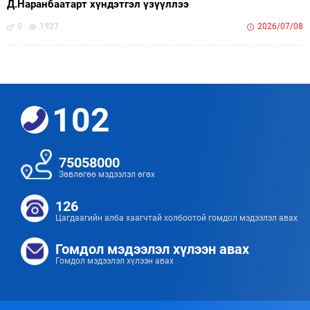
Д.Наранбаатарт хүндэтгэл үзүүллээ
0
1927
2026/07/08
102
75058000
Зөвлөгөө мэдээлэл өгөх
126
Цагдаагийн алба хаагчтай холбоотой гомдол мэдээлэл авах
Гомдол мэдээлэл хүлээн авах
Гомдол мэдээлэл хүлээн авах