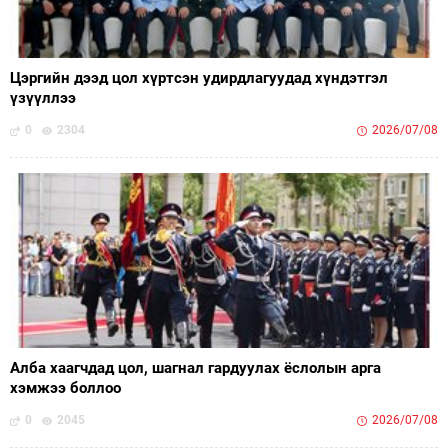
Цэргийн дээд цол хүртсэн удирдлагуудад хүндэтгэл
үзүүллээ
0
2304
2026/07/08
Алба хаагчдад цол, шагнал гардуулах ёслолын арга
хэмжээ боллоо
0
2045
2026/07/08