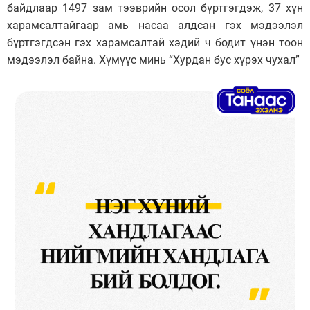
байдлаар 1497 зам тээврийн осол бүртгэгдэж, 37 хүн
харамсалтайгаар амь насаа алдсан гэх мэдээлэл
бүртгэгдсэн гэх харамсалтай хэдий ч бодит үнэн тоон
мэдээлэл байна. Хүмүүс минь “Хурдан бус хүрэх чухал”