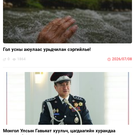
Гол усны аюулаас урьдчилан сэргийлье!
0
1864
2026/07/08
Монгол Улсын Гавьяат хуульч, цагдаагийн хурандаа