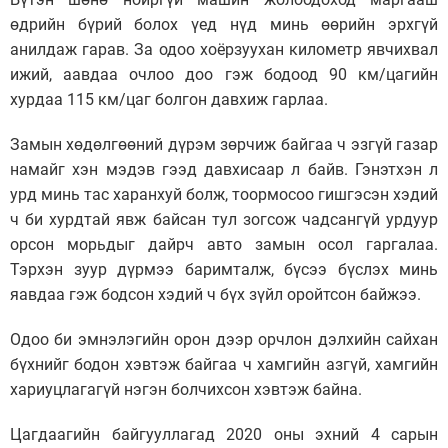
өдрийн бүрий болох үед нүд минь өөрийн эрхгүй
анилдаж гарав. За одоо хоёрзуухан километр явчихвал
ижий, аавдаа очлоо доо гэж бодоод 90 км/цагийн
хурдаа 115 км/цаг болгон давхиж гарлаа.
Замын хөдөлгөөний дүрэм зөрчиж байгаа ч эзгүй газар
намайг хэн мэдэв гээд давхисаар л байв. Гэнэтхэн л
урд минь тас харанхуй болж, тоормосоо гишгэсэн хэдий
ч би хурдтай явж байсан тул зогсож чадсангүй урдуур
орсон морьдыг дайрч авто замын осол гаргалаа.
Тэрхэн зуур дүрмээ баримталж, бүсээ бүслэх минь
яавдаа гэж бодсон хэдий ч бүх зүйл оройтсон байжээ.
Одоо би эмнэлэгийн орон дээр орчлон дэлхийн сайхан
бүхнийг бодон хэвтэж байгаа ч хамгийн азгүй, хамгийн
хариуцлагагүй нэгэн болчихсон хэвтэж байна.
Цагдаагийн байгууллагад 2020 оны эхний 4 сарын