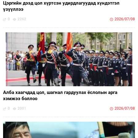
Цэргийн дээд цол хүртсэн удирдлагуудад хүндэтгэл
үзүүллээ
0
2262
2026/07/08
Алба хаагчдад цол, шагнал гардуулах ёслолын арга
хэмжээ боллоо
0
2001
2026/07/08