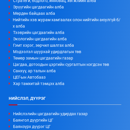
Стратеги, бодлого, инновац, хөгжлийн алба
Эрүүгийн цагдаагийн алба
Мөрдөн байцаах алба
Нийтийн хэв журам хамгаалах олон нийтийн аюулгүй б/
х алба
Тээврийн цагдаагийн алба
Экологийн цагдаагийн алба
Гэмт хэрэг, зөрчил шалгах алба
Мэдээлэл шуурхай удирдлагын төв
Төмөр замын цагдаагийн газар
Цагдаа, дотоодын цэргийн сургалтын нэгдсэн төв
Санхүү, ар талын алба
ЦЕГ-ын Автобааз
Хар тамхитай тэмцэх алба
НИЙСЛЭЛ, ДҮҮРЭГ
Нийслэлийн цагдаагийн удирдах газар
Баянгол дүүргийн ЦГ
Баянзүрх дүүрэг ЦГ