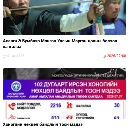
Ахлагч Э.Бумбаяр Монгол Улсын Мэргэн цолны болзол
хангалаа
0
1886
2026/07/08
Хоногийн нөхцөл байдлын тоон мэдээ