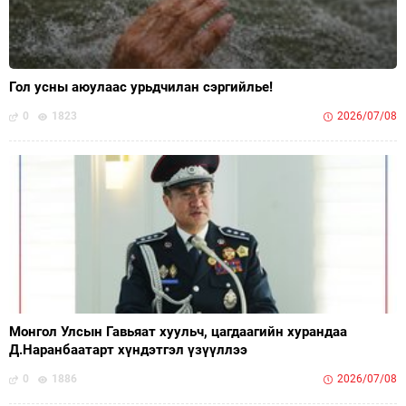
Гол усны аюулаас урьдчилан сэргийлье!
0
1823
2026/07/08
Монгол Улсын Гавьяат хуульч, цагдаагийн хурандаа
Д.Наранбаатарт хүндэтгэл үзүүллээ
0
1886
2026/07/08