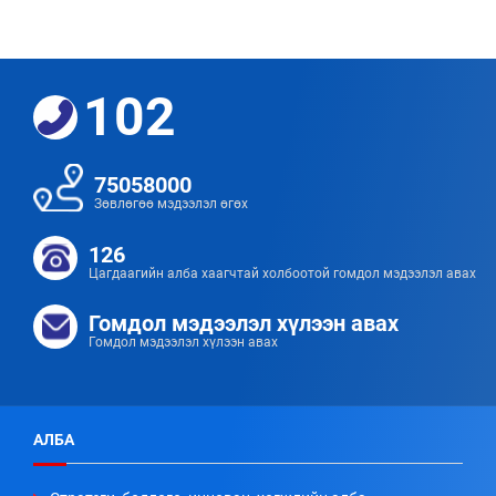
102
75058000
Зөвлөгөө мэдээлэл өгөх
126
Цагдаагийн алба хаагчтай холбоотой гомдол мэдээлэл авах
Гомдол мэдээлэл хүлээн авах
Гомдол мэдээлэл хүлээн авах
АЛБА