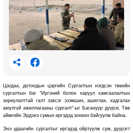
Цагдаа, дотоодын цэргийн Сургалтын нэгдсэн төвийн
сургалтын баг “Иргэний болон харуул хамгаалалтын
зориулалттай галт зэвсэг эзэмших, ашиглах, хадгалах
аюулгүй ажиллагааны сургалт”-ыг Багануур дүүрэг, Төв
аймгийн Эрдэнэ сумын иргэдэд зохион байгуулж байна.
Энэ удаагийн сургалтыг иргэдэд ойртуулж сум, дүүрэгт