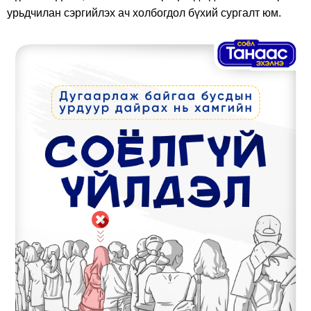
урьдчилан сэргийлэх ач холбогдол бүхий сургалт юм.