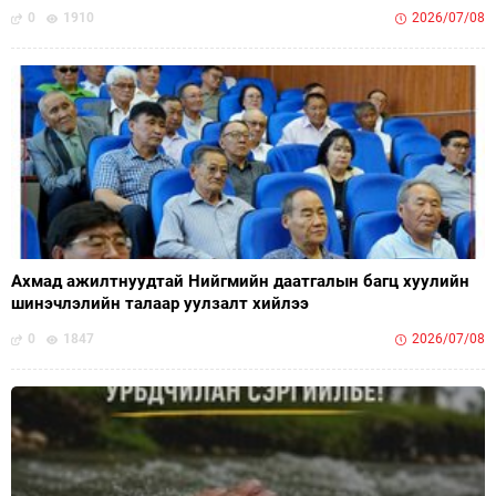
0
1910
2026/07/08
Ахмад ажилтнуудтай Нийгмийн даатгалын багц хуулийн
шинэчлэлийн талаар уулзалт хийлээ
0
1847
2026/07/08