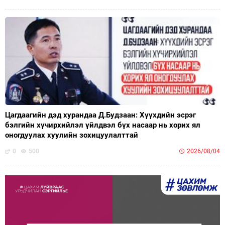
Цагдаагийн дэд хурандаа Д.Будзаан: Хүүхдийн эсрэг
бэлгийн хүчирхийлэл үйлдвэл бүх насаар нь хорих ял
оногдуулах хуулийн зохицуулалттай
0
500
2026/08/04