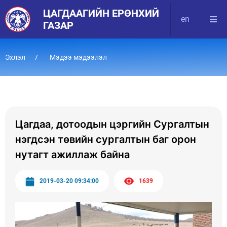
ЦАГДААГИЙН ЕРӨНХИЙ
en
ГАЗАР
Эхлэл
Мэдээ мэдээлэл
Цагдаа, дотоодын цэргийн Сургалтын
нэгдсэн төвийн сургалтын баг орон
нутагт ажиллаж байна
2019-03-20 09:34:00
1639