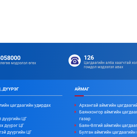
126
5058000
Цагдаагийн алба хаагчтай хо
лөгөө мэдээлэл өгөх
гомдол мэдээлэл авах
, ДҮҮРЭГ
АЙМАГ
лийн цагдаагийн удирдах
Архангай аймгийн цагдааги
Баянхонгор аймгийн цагдаа
л дүүргийн ЦГ
газар
х дүүрэг ЦГ
Баян-Өлгий аймгийн цагдааг
тэй дүүргийн ЦГ
Булган аймгийн цагдаагийн 