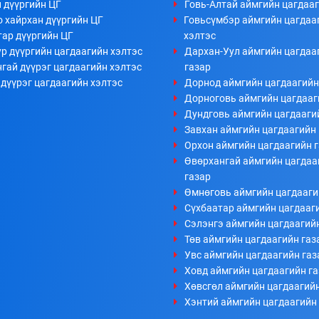
 дүүргийн ЦГ
Говь-Алтай аймгийн цагдааг
 хайрхан дүүргийн ЦГ
Говьсүмбэр аймгийн цагдаа
тар дүүргийн ЦГ
хэлтэс
р дүүргийн цагдаагийн хэлтэс
Дархан-Уул аймгийн цагдаа
гай дүүрэг цагдаагийн хэлтэс
газар
дүүрэг цагдаагийн хэлтэс
Дорнод аймгийн цагдаагийн
Дорноговь аймгийн цагдааг
Дундговь аймгийн цагдааги
Завхан аймгийн цагдаагийн 
Орхон аймгийн цагдаагийн 
Өвөрхангай аймгийн цагдаа
газар
Өмнөговь аймгийн цагдааги
Сүхбаатар аймгийн цагдааг
Сэлэнгэ аймгийн цагдаагий
Төв аймгийн цагдаагийн газ
Увс аймгийн цагдаагийн газ
Ховд аймгийн цагдаагийн г
Хөвсгөл аймгийн цагдаагийн
Хэнтий аймгийн цагдаагийн