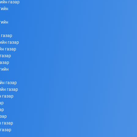
ийн газар
гийн
253
253
2026/07/08
гийн
 газар
ийн газар
йн газар
газар
газар
гийн
Ахлагч Э.Бумбаяр Монгол Улсын Мэргэн цолны
йн газар
болзол хангалаа
ийн газар
н газар
253
253
2026/07/08
ар
ар
азар
 газар
 газар