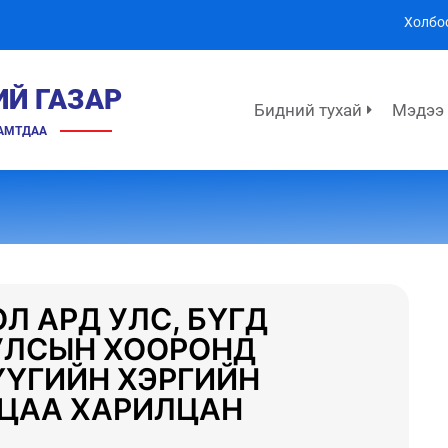
Холбо
ИЙ ГАЗАР
Бидний тухай
Мэдээ
ХАМТДАА
Л АРД УЛС, БҮГД
УЛСЫН ХООРОНД
РҮҮГИЙН ХЭРГИЙН
ЛЦАА ХАРИЛЦАН