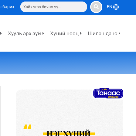
о барих
EN
Хууль эрх зүй
Хүний нөөц
Шилэн данс