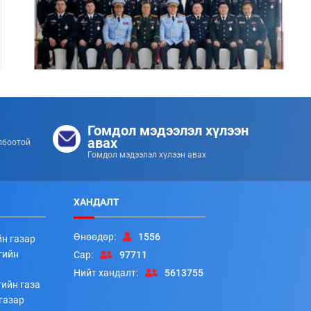
Цэргийн дээд цол хүртсэн удирдлагуудад
хүндэтгэл үзүүллээ
Гомдол мэдээлэл хүлээн
253
253
2026/07/08
авах
лбоотой
Гомдол мэдээлэл хүлээн авах
ХАНДАЛТ
Өнөөдөр:
1556
йн газар
гийн
Сар:
97711
Нийт хандалт:
5613755
ийн газа
Алба хаагчдад цол, шагнал гардуулах ёслолын арга
газар
хэмжээ боллоо