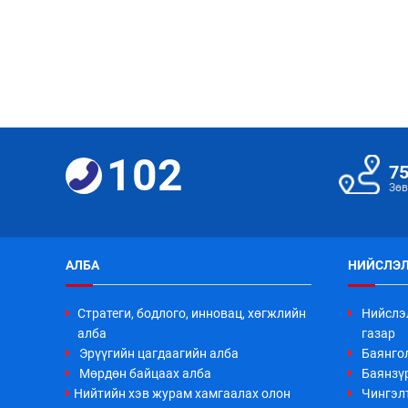
102
7
Зөв
АЛБА
НИЙСЛЭЛ
Стратеги, бодлого, инновац, хөгжлийн
Нийслэ
алба
газар
Эрүүгийн цагдаагийн алба
Баянго
Мөрдөн байцаах алба
Баянзүр
Нийтийн хэв журам хамгаалах олон
Чингэл