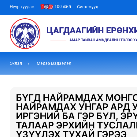
100 жил
Нүүр хуудас
Системүүд
ЦАГДААГИЙН ЕРӨНХ
АМАР ТАЙВАН АМЬДРАЛЫН ТӨЛӨӨ 
Эхлэл
Мэдээ мэдээлэл
БҮГД НАЙРАМДАХ МОНГО
НАЙРАМДАХ УНГАР АРД 
ИРГЭНИЙ БА ГЭР БҮЛ, Э
ТАЛААР ЭРХИЙН ТУСЛА
ҮЗҮҮЛЭХ ТУХАЙ ГЭРЭЭ