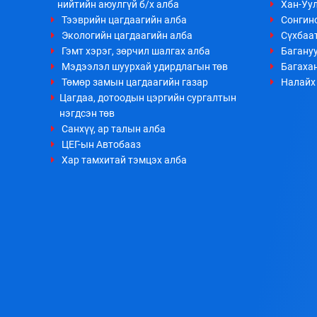
нийтийн аюулгүй б/х алба
Хан-Уул
Тээврийн цагдаагийн алба
Сонгино
Экологийн цагдаагийн алба
Сүхбаа
Гэмт хэрэг, зөрчил шалгах алба
Багануу
Мэдээлэл шуурхай удирдлагын төв
Багахан
Төмөр замын цагдаагийн газар
Налайх 
Цагдаа, дотоодын цэргийн сургалтын
нэгдсэн төв
Санхүү, ар талын алба
ЦЕГ-ын Автобааз
Хар тамхитай тэмцэх алба