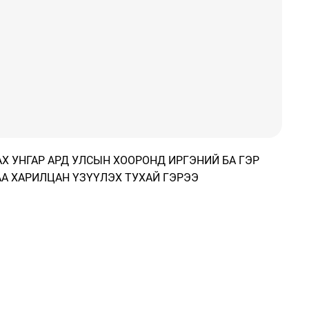
Х УНГАР АРД УЛСЫН ХООРОНД ИРГЭНИЙ БА ГЭР
АА ХАРИЛЦАН ҮЗҮҮЛЭХ ТУХАЙ ГЭРЭЭ