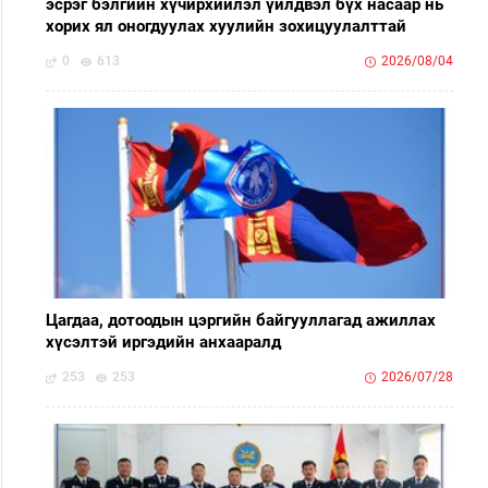
эсрэг бэлгийн хүчирхийлэл үйлдвэл бүх насаар нь
хорих ял оногдуулах хуулийн зохицуулалттай
0
613
2026/08/04
Цагдаа, дотоодын цэргийн байгууллагад ажиллах
хүсэлтэй иргэдийн анхааралд
253
253
2026/07/28