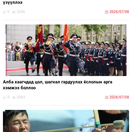
үзүүллээ
0
2346
2026/07/08
Алба хаагчдад цол, шагнал гардуулах ёслолын арга
хэмжээ боллоо
0
2084
2026/07/08