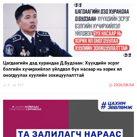
Цагдаагийн дэд хурандаа Д.Будзаан: Хүүхдийн эсрэг
бэлгийн хүчирхийлэл үйлдвэл бүх насаар нь хорих ял
оногдуулах хуулийн зохицуулалттай
0
657
2026/08/04