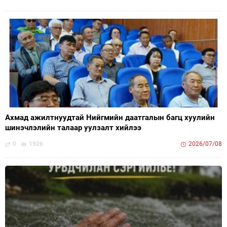
Ахмад ажилтнуудтай Нийгмийн даатгалын багц хуулийн
шинэчлэлийн талаар уулзалт хийлээ
0
1926
2026/07/08