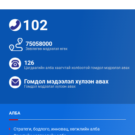
102
75058000
Зөвлөгөө мэдээлэл өгөх
126
Цагдаагийн алба хаагчтай холбоотой гомдол мэдээлэл авах
Гомдол мэдээлэл хүлээн авах
Гомдол мэдээлэл хүлээн авах
АЛБА
Стратеги, бодлого, инновац, хөгжлийн алба