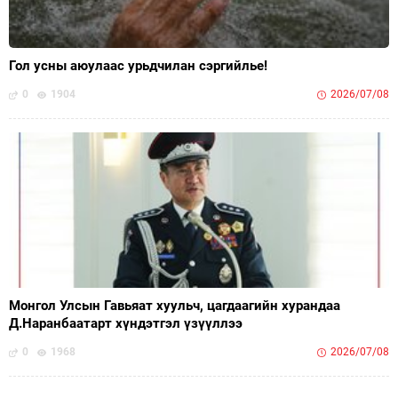
Гол усны аюулаас урьдчилан сэргийлье!
0
1904
2026/07/08
Монгол Улсын Гавьяат хуульч, цагдаагийн хурандаа
Д.Наранбаатарт хүндэтгэл үзүүллээ
0
1968
2026/07/08