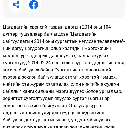
Цагдаагийн ерөнхий газрын даргын 2014 оны 104
дүгээр тушаалаар батлагдсан "Цагдаагийн
байгууллагын 2014 оны сургалтын нэгдсэн төлөвлөгөө"-
ний дагуу цагдаагийн алба хаагчдын мэргэжлийн
мэдлэг, ур чадварыг дээшлүүлэх, чадваржуулах
сургалтууд
2014-02-24-өөс эхлэн сургалт дадлагын төвд
зохион байгуулж байна.Сургалтын төлөвлөгөөний
хүрээнд зохион байгуулагдах гэмт хэрэгтэй тэмцэх,
нийтийн хэв журам хамгаалах, олон нийтийн аюулгүй
байдлыг хангах албаны мэргэшүүлэх болон ур чадвар,
зорилтот сургалтуудыг явуулах сургагч багш нар
зөвлөгөөн зохион байгууллаа. Энэ үеэр сургалт
дадлагын төвийн удирдлагууд цашшид зохион
байгуулагдах сургалтыг чанар, үр дүнтэй явуулах
анхаарах асуудлуудын талаар зөвлөмж өгсөн юмаа