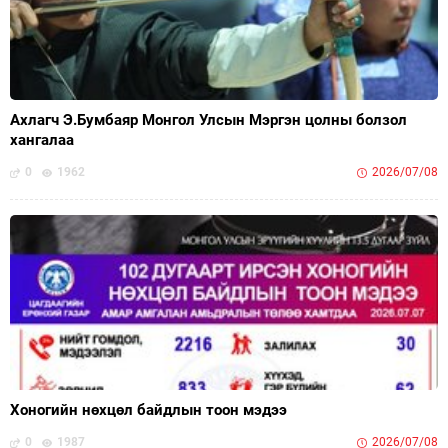
Ахлагч Э.Бумбаяр Монгол Улсын Мэргэн цолны болзол
хангалаа
0
1962
2026/07/08
Хоногийн нөхцөл байдлын тоон мэдээ
0
1987
2026/07/08