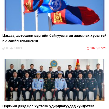
Цагдаа, дотоодын цэргийн байгууллагад ажиллах хүсэлтэй
иргэдийн анхааралд
0
14821
2026/07/28
Цэргийн дээд цол хүртсэн удирдлагуудад хүндэтгэл