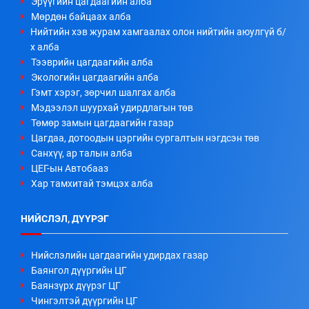
Эрүүгийн цагдаагийн алба
Мөрдөн байцаах алба
Нийтийн хэв журам хамгаалах олон нийтийн аюулгүй б/
х алба
Тээврийн цагдаагийн алба
Экологийн цагдаагийн алба
Гэмт хэрэг, зөрчил шалгах алба
Мэдээлэл шуурхай удирдлагын төв
Төмөр замын цагдаагийн газар
Цагдаа, дотоодын цэргийн сургалтын нэгдсэн төв
Санхүү, ар талын алба
ЦЕГ-ын Автобааз
Хар тамхитай тэмцэх алба
НИЙСЛЭЛ, ДҮҮРЭГ
Нийслэлийн цагдаагийн удирдах газар
Баянгол дүүргийн ЦГ
Баянзүрх дүүрэг ЦГ
Чингэлтэй дүүргийн ЦГ