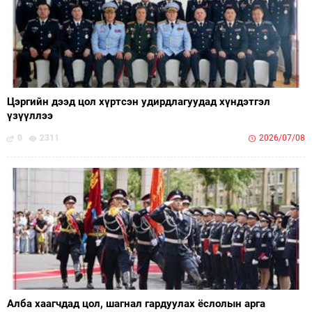
Цэргийн дээд цол хүртсэн удирдлагуудад хүндэтгэл
үзүүллээ
0
2311
2026/07/08
Алба хаагчдад цол, шагнал гардуулах ёслолын арга