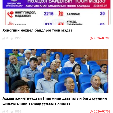
Хоногийн нөхцөл байдлын тоон мэдээ
0
1955
2026/07/08
Ахмад ажилтнуудтай Нийгмийн даатгалын багц хуулийн
шинэчлэлийн талаар уулзалт хийлээ
0
1893
2026/07/08