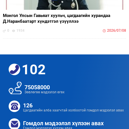
Монгол Улсын Гавьяат хуульч, цагдаагийн хурандаа
Д.Наранбаатарт хүндэтгэл үзүүллээ
0
1934
2026/07/08
102
75058000
Зөвлөгөө мэдээлэл өгөх
126
Цагдаагийн алба хаагчтай холбоотой гомдол мэдээлэл авах
Гомдол мэдээлэл хүлээн авах
Гомдол мэдээлэл хүлээн авах