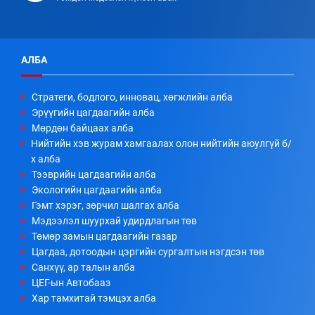
АЛБА
Стратеги, бодлого, инновац, хөгжлийн алба
Эрүүгийн цагдаагийн алба
Мөрдөн байцаах алба
Нийтийн хэв журам хамгаалах олон нийтийн аюулгүй б/
х алба
Тээврийн цагдаагийн алба
Экологийн цагдаагийн алба
Гэмт хэрэг, зөрчил шалгах алба
Мэдээлэл шуурхай удирдлагын төв
Төмөр замын цагдаагийн газар
Цагдаа, дотоодын цэргийн сургалтын нэгдсэн төв
Санхүү, ар талын алба
ЦЕГ-ын Автобааз
Хар тамхитай тэмцэх алба