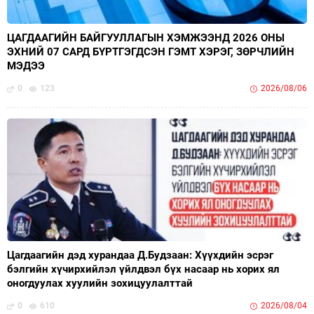
ЦАГДААГИЙН БАЙГУУЛЛАГЫН ХЭМЖЭЭНД 2026 ОНЫ
ЭХНИЙ 07 САРД БҮРТГЭГДСЭН ГЭМТ ХЭРЭГ, ЗӨРЧЛИЙН
МЭДЭЭ
0
123
2026/08/06
Цагдаагийн дэд хурандаа Д.Будзаан: Хүүхдийн эсрэг
бэлгийн хүчирхийлэл үйлдвэл бүх насаар нь хорих ял
оногдуулах хуулийн зохицуулалттай
0
610
2026/08/04