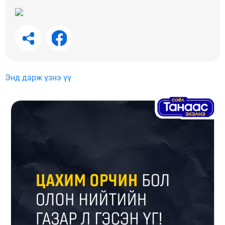
Энд дарж үзнэ үү