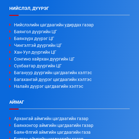
НИЙСЛЭЛ, ДҮҮРЭГ
Нийслэлийн цагдаагийн удирдах газар
Баянгол дүүргийн ЦГ
Баянзүрх дүүрэг ЦГ
Чингэлтэй дүүргийн ЦГ
Хан-Уул дүүргийн ЦГ
Сонгино хайрхан дүүргийн ЦГ
Сүхбаатар дүүргийн ЦГ
Багануур дүүргийн цагдаагийн хэлтэс
Багахангай дүүрэг цагдаагийн хэлтэс
Налайх дүүрэг цагдаагийн хэлтэс
АЙМАГ
Архангай аймгийн цагдаагийн газар
Баянхонгор аймгийн цагдаагийн газар
Баян-Өлгий аймгийн цагдаагийн газа
Булган аймгийн цагдаагийн газар