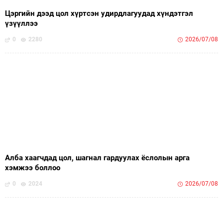
Цэргийн дээд цол хүртсэн удирдлагуудад хүндэтгэл
үзүүллээ
0
2280
2026/07/08
Алба хаагчдад цол, шагнал гардуулах ёслолын арга
хэмжээ боллоо
0
2024
2026/07/08