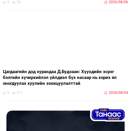
0
76
2026/08/06
Цагдаагийн дэд хурандаа Д.Будзаан: Хүүхдийн эсрэг
бэлгийн хүчирхийлэл үйлдвэл бүх насаар нь хорих ял
оногдуулах хуулийн зохицуулалттай
0
571
2026/08/04