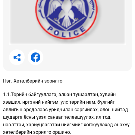
Нэг. Хөтөлбөрийн зорилго
1.1.Төрийн байгууллага, албан тушаалтан, хувийн
хэвшил, иргэний нийгэм, улс төрийн нам, бүлгийг
авлигын эрсдэлээс урьдчилан сэргийлэх, олон нийтэд
шударга ёсны үзэл санааг төлөвшүүлэх, ил тод,
нээлттэй, хариуцлагатай нийгмийг хөгжүүлэхэд энэхүү
хөтөлбөрийн зорилго оршино.