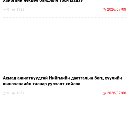
Хоногийн нөхцөл байдлын тоон мэдээ
0
1928
2026/07/08
Ахмад ажилтнуудтай Нийгмийн даатгалын багц хуулийн
шинэчлэлийн талаар уулзалт хийлээ
0
1867
2026/07/08