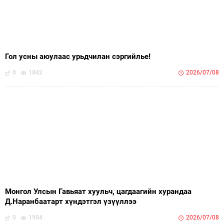
Гол усны аюулаас урьдчилан сэргийлье!
0
1842
2026/07/08
Монгол Улсын Гавьяат хуульч, цагдаагийн хурандаа
Д.Наранбаатарт хүндэтгэл үзүүллээ
0
1904
2026/07/08