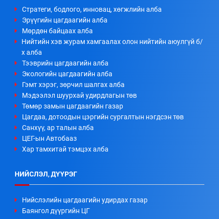
Стратеги, бодлого, инновац, хөгжлийн алба
Эрүүгийн цагдаагийн алба
Мөрдөн байцаах алба
Нийтийн хэв журам хамгаалах олон нийтийн аюулгүй б/
х алба
Тээврийн цагдаагийн алба
Экологийн цагдаагийн алба
Гэмт хэрэг, зөрчил шалгах алба
Мэдээлэл шуурхай удирдлагын төв
Төмөр замын цагдаагийн газар
Цагдаа, дотоодын цэргийн сургалтын нэгдсэн төв
Санхүү, ар талын алба
ЦЕГ-ын Автобааз
Хар тамхитай тэмцэх алба
НИЙСЛЭЛ, ДҮҮРЭГ
Нийслэлийн цагдаагийн удирдах газар
Баянгол дүүргийн ЦГ