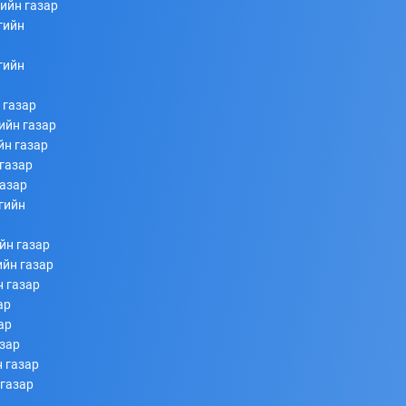
ийн газар
гийн
253
253
2026/07/08
гийн
 газар
ийн газар
йн газар
газар
газар
гийн
Ахлагч Э.Бумбаяр Монгол Улсын Мэргэн цолны
йн газар
болзол хангалаа
ийн газар
н газар
253
253
2026/07/08
ар
ар
азар
 газар
 газар