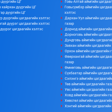
 дүүргийн ЦГ
Говь-Алтай аймгийн цагдааг
 хайрхан дүүргийн ЦГ
Говьсүмбэр аймгийн цагдаа
тар дүүргийн ЦГ
хэлтэс
р дүүргийн цагдаагийн хэлтэс
Дархан-Уул аймгийн цагдаа
гай дүүрэг цагдаагийн хэлтэс
газар
дүүрэг цагдаагийн хэлтэс
Дорнод аймгийн цагдаагийн
Дорноговь аймгийн цагдааг
Дундговь аймгийн цагдааги
Завхан аймгийн цагдаагийн 
Орхон аймгийн цагдаагийн 
Өвөрхангай аймгийн цагдаа
газар
Өмнөговь аймгийн цагдааги
Сүхбаатар аймгийн цагдааг
Сэлэнгэ аймгийн цагдаагий
Төв аймгийн цагдаагийн газ
Увс аймгийн цагдаагийн газ
Ховд аймгийн цагдаагийн г
Хөвсгөл аймгийн цагдаагийн
Хэнтий аймгийн цагдаагийн