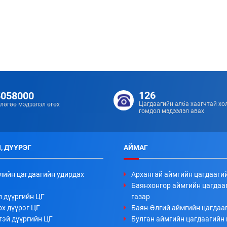
126
5058000
Цагдаагийн алба хаагчтай хо
лөгөө мэдээлэл өгөх
гомдол мэдээлэл авах
, ДҮҮРЭГ
АЙМАГ
лийн цагдаагийн удирдах
Архангай аймгийн цагдааги
Баянхонгор аймгийн цагдаа
л дүүргийн ЦГ
газар
х дүүрэг ЦГ
Баян-Өлгий аймгийн цагдааг
тэй дүүргийн ЦГ
Булган аймгийн цагдаагийн 