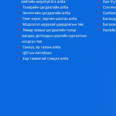
нийтийн аюулгүй б/х алба
Хан-Уул
Тээврийн цагдаагийн алба
Сонгино
Экологийн цагдаагийн алба
Сүхбаа
Гэмт хэрэг, зөрчил шалгах алба
Багануу
Мэдээлэл шуурхай удирдлагын төв
Багахан
Төмөр замын цагдаагийн газар
Налайх 
Цагдаа, дотоодын цэргийн сургалтын
нэгдсэн төв
Санхүү, ар талын алба
ЦЕГ-ын Автобааз
Хар тамхитай тэмцэх алба