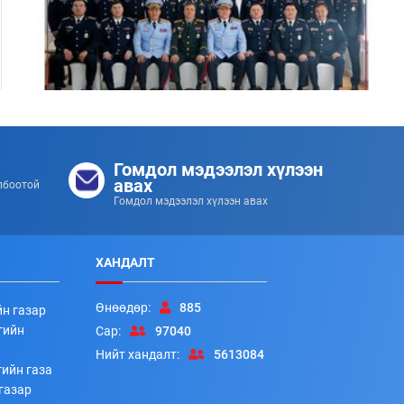
Цэргийн дээд цол хүртсэн удирдлагуудад
хүндэтгэл үзүүллээ
Гомдол мэдээлэл хүлээн
253
253
2026/07/08
авах
лбоотой
Гомдол мэдээлэл хүлээн авах
ХАНДАЛТ
Өнөөдөр:
885
йн газар
гийн
Сар:
97040
Нийт хандалт:
5613084
ийн газа
Алба хаагчдад цол, шагнал гардуулах ёслолын арга
газар
хэмжээ боллоо