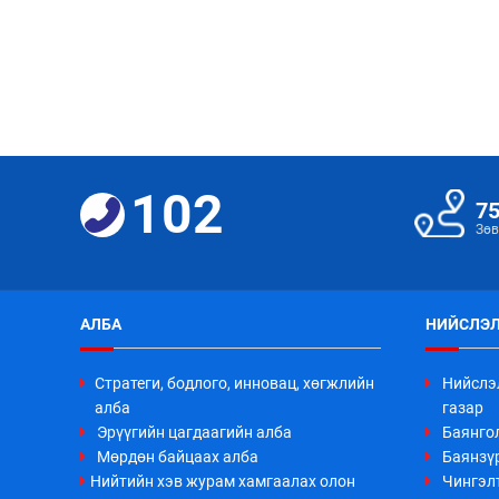
102
7
Зөв
АЛБА
НИЙСЛЭЛ
Стратеги, бодлого, инновац, хөгжлийн
Нийслэ
алба
газар
Эрүүгийн цагдаагийн алба
Баянго
Мөрдөн байцаах алба
Баянзүр
Нийтийн хэв журам хамгаалах олон
Чингэл