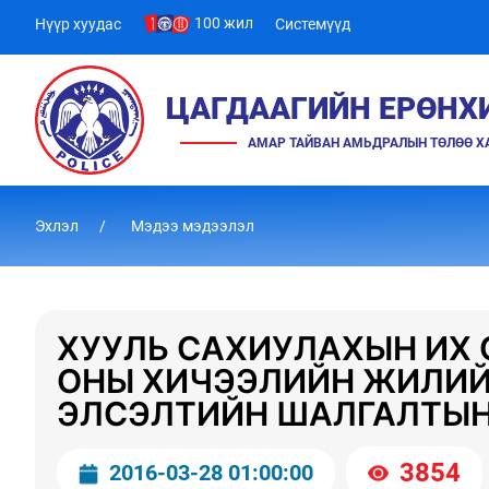
100 жил
Нүүр хуудас
Системүүд
ЦАГДААГИЙН ЕРӨНХ
АМАР ТАЙВАН АМЬДРАЛЫН ТӨЛӨӨ 
Эхлэл
Мэдээ мэдээлэл
ХУУЛЬ САХИУЛАХЫН ИХ 
ОНЫ ХИЧЭЭЛИЙН ЖИЛИЙ
ЭЛСЭЛТИЙН ШАЛГАЛТЫ
3854
2016-03-28 01:00:00