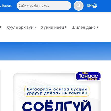
о барих
EN
Хууль эрх зүй
Хүний нөөц
Шилэн данс