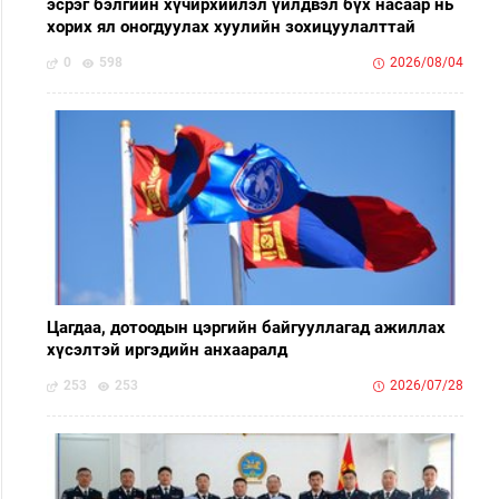
эсрэг бэлгийн хүчирхийлэл үйлдвэл бүх насаар нь
хорих ял оногдуулах хуулийн зохицуулалттай
0
598
2026/08/04
Цагдаа, дотоодын цэргийн байгууллагад ажиллах
хүсэлтэй иргэдийн анхааралд
253
253
2026/07/28