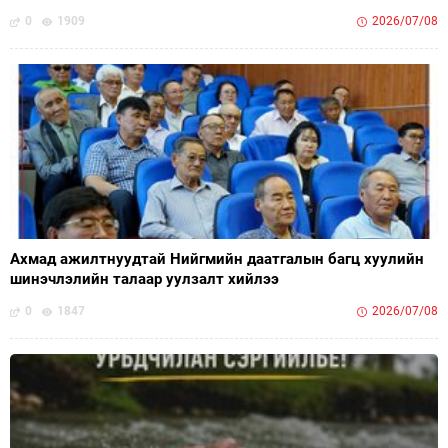
0
1909
2026/07/08
Ахмад ажилтнуудтай Нийгмийн даатгалын багц хуулийн
шинэчлэлийн талаар уулзалт хийлээ
0
1847
2026/07/08