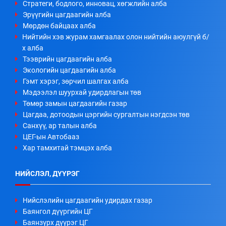
Стратеги, бодлого, инновац, хөгжлийн алба
Эрүүгийн цагдаагийн алба
Мөрдөн байцаах алба
Нийтийн хэв журам хамгаалах олон нийтийн аюулгүй б/
х алба
Тээврийн цагдаагийн алба
Экологийн цагдаагийн алба
Гэмт хэрэг, зөрчил шалгах алба
Мэдээлэл шуурхай удирдлагын төв
Төмөр замын цагдаагийн газар
Цагдаа, дотоодын цэргийн сургалтын нэгдсэн төв
Санхүү, ар талын алба
ЦЕГ-ын Автобааз
Хар тамхитай тэмцэх алба
НИЙСЛЭЛ, ДҮҮРЭГ
Нийслэлийн цагдаагийн удирдах газар
Баянгол дүүргийн ЦГ
Баянзүрх дүүрэг ЦГ