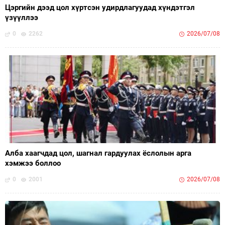
Цэргийн дээд цол хүртсэн удирдлагуудад хүндэтгэл
үзүүллээ
0
2262
2026/07/08
Алба хаагчдад цол, шагнал гардуулах ёслолын арга
хэмжээ боллоо
0
2001
2026/07/08