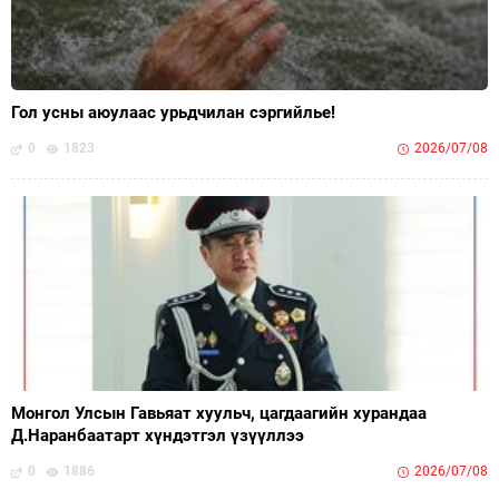
Гол усны аюулаас урьдчилан сэргийлье!
0
1823
2026/07/08
Монгол Улсын Гавьяат хуульч, цагдаагийн хурандаа
Д.Наранбаатарт хүндэтгэл үзүүллээ
0
1886
2026/07/08