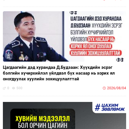
Цагдаагийн дэд хурандаа Д.Будзаан: Хүүхдийн эсрэг
бэлгийн хүчирхийлэл үйлдвэл бүх насаар нь хорих ял
оногдуулах хуулийн зохицуулалттай
0
500
2026/08/04