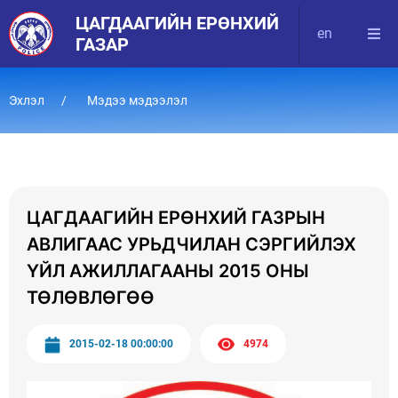
ЦАГДААГИЙН ЕРӨНХИЙ
en
ГАЗАР
Эхлэл
Мэдээ мэдээлэл
ЦАГДААГИЙН ЕРӨНХИЙ ГАЗРЫН
АВЛИГААС УРЬДЧИЛАН СЭРГИЙЛЭХ
ҮЙЛ АЖИЛЛАГААНЫ 2015 ОНЫ
ТӨЛӨВЛӨГӨӨ
2015-02-18 00:00:00
4974