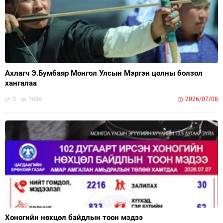
Ахлагч Э.Бумбаяр Монгол Улсын Мэргэн цолны болзол
хангалаа
0
1886
2026/07/08
Хоногийн нөхцөл байдлын тоон мэдээ