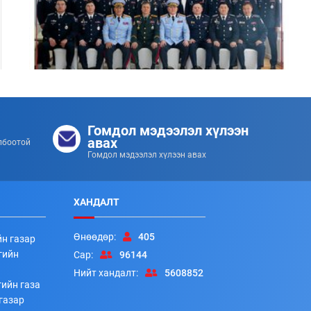
Цэргийн дээд цол хүртсэн удирдлагуудад
хүндэтгэл үзүүллээ
Гомдол мэдээлэл хүлээн
253
253
2026/07/08
авах
лбоотой
Гомдол мэдээлэл хүлээн авах
ХАНДАЛТ
Өнөөдөр:
405
йн газар
гийн
Сар:
96144
Нийт хандалт:
5608852
ийн газа
Алба хаагчдад цол, шагнал гардуулах ёслолын арга
газар
хэмжээ боллоо