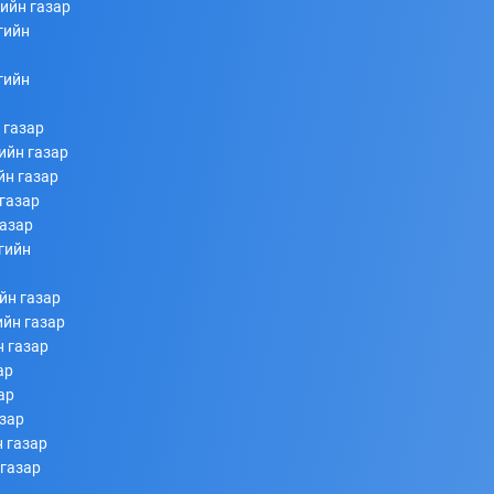
ийн газар
гийн
253
253
2026/07/08
гийн
 газар
ийн газар
йн газар
газар
газар
гийн
Ахлагч Э.Бумбаяр Монгол Улсын Мэргэн цолны
йн газар
болзол хангалаа
ийн газар
н газар
253
253
2026/07/08
ар
ар
азар
 газар
 газар