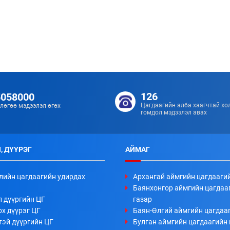
126
5058000
Цагдаагийн алба хаагчтай хо
лөгөө мэдээлэл өгөх
гомдол мэдээлэл авах
, ДҮҮРЭГ
АЙМАГ
лийн цагдаагийн удирдах
Архангай аймгийн цагдааги
Баянхонгор аймгийн цагдаа
л дүүргийн ЦГ
газар
х дүүрэг ЦГ
Баян-Өлгий аймгийн цагдааг
тэй дүүргийн ЦГ
Булган аймгийн цагдаагийн 