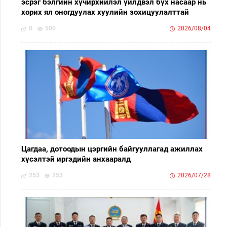
эсрэг бэлгийн хүчирхийлэл үйлдвэл бүх насаар нь
хорих ял оногдуулах хуулийн зохицуулалттай
0
500
2026/08/04
Цагдаа, дотоодын цэргийн байгууллагад ажиллах
хүсэлтэй иргэдийн анхааралд
253
253
2026/07/28