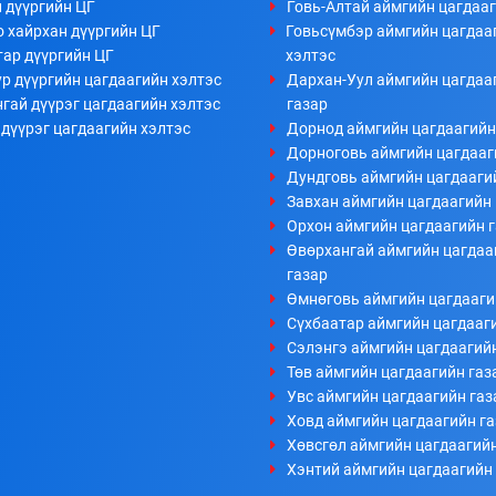
 дүүргийн ЦГ
Говь-Алтай аймгийн цагдааг
 хайрхан дүүргийн ЦГ
Говьсүмбэр аймгийн цагдаа
тар дүүргийн ЦГ
хэлтэс
р дүүргийн цагдаагийн хэлтэс
Дархан-Уул аймгийн цагдаа
гай дүүрэг цагдаагийн хэлтэс
газар
дүүрэг цагдаагийн хэлтэс
Дорнод аймгийн цагдаагийн
Дорноговь аймгийн цагдааг
Дундговь аймгийн цагдааги
Завхан аймгийн цагдаагийн 
Орхон аймгийн цагдаагийн 
Өвөрхангай аймгийн цагдаа
газар
Өмнөговь аймгийн цагдааги
Сүхбаатар аймгийн цагдааг
Сэлэнгэ аймгийн цагдаагий
Төв аймгийн цагдаагийн газ
Увс аймгийн цагдаагийн газ
Ховд аймгийн цагдаагийн г
Хөвсгөл аймгийн цагдаагийн
Хэнтий аймгийн цагдаагийн