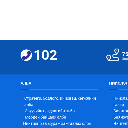
102
7
Зөв
АЛБА
НИЙСЛЭЛ
Стратеги, бодлого, инновац, хөгжлийн
Нийслэ
алба
газар
Эрүүгийн цагдаагийн алба
Баянго
Мөрдөн байцаах алба
Баянзүр
Нийтийн хэв журам хамгаалах олон
Чингэл