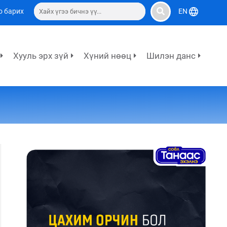
о барих
EN
Хууль эрх зүй
Хүний нөөц
Шилэн данс