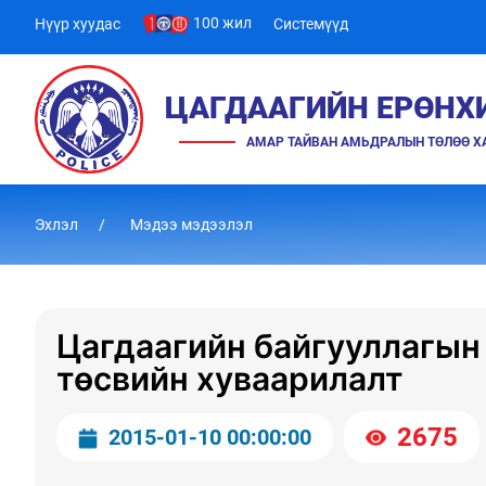
100 жил
Нүүр хуудас
Системүүд
ЦАГДААГИЙН ЕРӨНХ
АМАР ТАЙВАН АМЬДРАЛЫН ТӨЛӨӨ 
Эхлэл
Мэдээ мэдээлэл
Цагдаагийн байгууллагын
төсвийн хуваарилалт
2675
2015-01-10 00:00:00