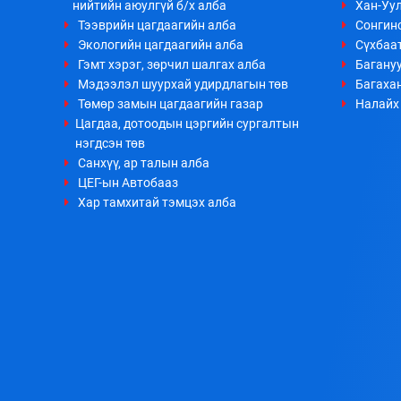
нийтийн аюулгүй б/х алба
Хан-Уул
Тээврийн цагдаагийн алба
Сонгино
Экологийн цагдаагийн алба
Сүхбаа
Гэмт хэрэг, зөрчил шалгах алба
Багануу
Мэдээлэл шуурхай удирдлагын төв
Багахан
Төмөр замын цагдаагийн газар
Налайх 
Цагдаа, дотоодын цэргийн сургалтын
нэгдсэн төв
Санхүү, ар талын алба
ЦЕГ-ын Автобааз
Хар тамхитай тэмцэх алба