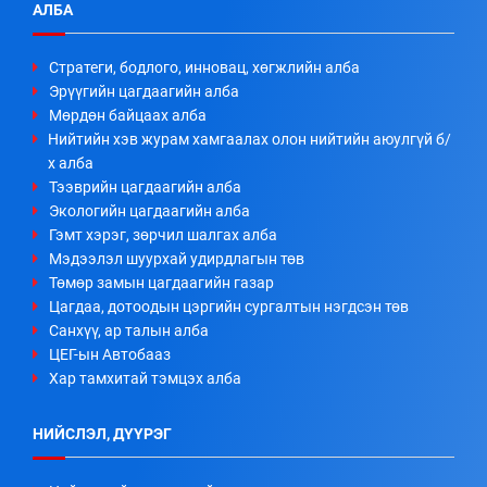
АЛБА
Стратеги, бодлого, инновац, хөгжлийн алба
Эрүүгийн цагдаагийн алба
Мөрдөн байцаах алба
Нийтийн хэв журам хамгаалах олон нийтийн аюулгүй б/
х алба
Тээврийн цагдаагийн алба
Экологийн цагдаагийн алба
Гэмт хэрэг, зөрчил шалгах алба
Мэдээлэл шуурхай удирдлагын төв
Төмөр замын цагдаагийн газар
Цагдаа, дотоодын цэргийн сургалтын нэгдсэн төв
Санхүү, ар талын алба
ЦЕГ-ын Автобааз
Хар тамхитай тэмцэх алба
НИЙСЛЭЛ, ДҮҮРЭГ