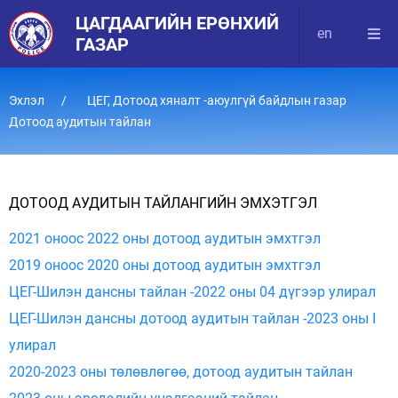
ЦАГДААГИЙН ЕРӨНХИЙ
en
ГАЗАР
Эхлэл
ЦЕГ, Дотоод хяналт -аюулгүй байдлын газар
Дотоод аудитын тайлан
ДОТООД АУДИТЫН ТАЙЛАНГИЙН ЭМХЭТГЭЛ
2021 оноос 2022 оны дотоод аудитын эмхтгэл
2019 оноос 2020 оны дотоод аудитын эмхтгэл
ЦЕГ-Шилэн дансны тайлан -2022 оны 04 дүгээр улирал
ЦЕГ-Шилэн дансны дотоод аудитын тайлан -2023 оны I
улирал
2020-2023 оны төлөвлөгөө, дотоод аудитын тайлан