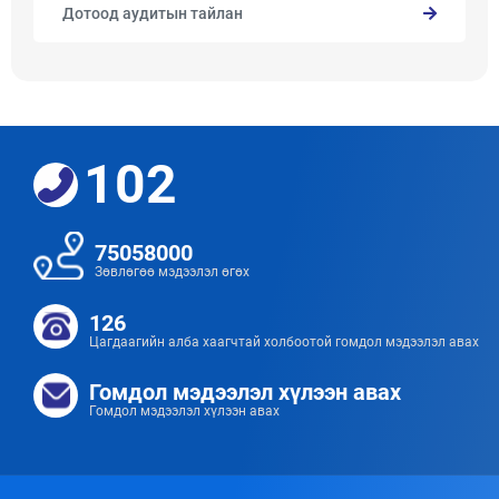
Дотоод аудитын тайлан
102
75058000
Зөвлөгөө мэдээлэл өгөх
126
Цагдаагийн алба хаагчтай холбоотой гомдол мэдээлэл авах
Гомдол мэдээлэл хүлээн авах
Гомдол мэдээлэл хүлээн авах