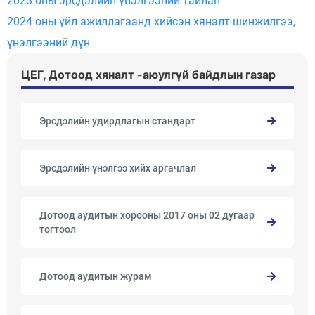
2023 оны эрсдэлийн үнэлгээний тайлан
2024 оны үйл ажиллагаанд хийсэн хяналт шинжилгээ,
үнэлгээний дүн
ЦЕГ, Дотоод хяналт -аюулгүй байдлын газар
Эрсдэлийн удирдлагын стандарт
Эрсдэлийн үнэлгээ хийх аргачлал
Дотоод аудитын хорооны 2017 оны 02 дугаар
тогтоол
Дотоод аудитын журам