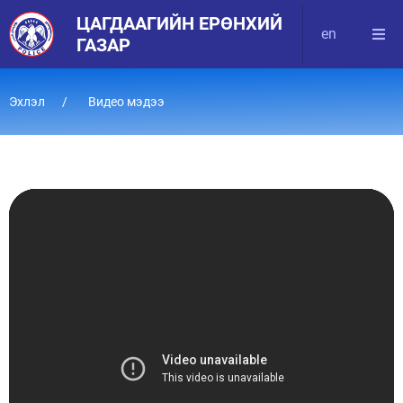
ЦАГДААГИЙН ЕРӨНХИЙ
en
ГАЗАР
Эхлэл
Видео мэдээ