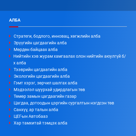
АЛБА
Стратеги, бодлого, инновац, хөгжлийн алба
Эрүүгийн цагдаагийн алба
Мөрдөн байцаах алба
Нийтийн хэв журам хамгаалах олон нийтийн аюулгүй б/
х алба
Тээврийн цагдаагийн алба
Экологийн цагдаагийн алба
Гэмт хэрэг, зөрчил шалгах алба
Мэдээлэл шуурхай удирдлагын төв
Төмөр замын цагдаагийн газар
Цагдаа, дотоодын цэргийн сургалтын нэгдсэн төв
Санхүү, ар талын алба
ЦЕГ-ын Автобааз
Хар тамхитай тэмцэх алба