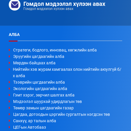
Гомдол мэдээлэл хүлээн авах
Гомдол мэдээлэл хүлээн авах
АЛБА
Стратеги, бодлого, инновац, хөгжлийн алба
Эрүүгийн цагдаагийн алба
Мөрдөн байцаах алба
Нийтийн хэв журам хамгаалах олон нийтийн аюулгүй б/
х алба
Тээврийн цагдаагийн алба
Экологийн цагдаагийн алба
Гэмт хэрэг, зөрчил шалгах алба
Мэдээлэл шуурхай удирдлагын төв
Төмөр замын цагдаагийн газар
Цагдаа, дотоодын цэргийн сургалтын нэгдсэн төв
Санхүү, ар талын алба
ЦЕГ-ын Автобааз