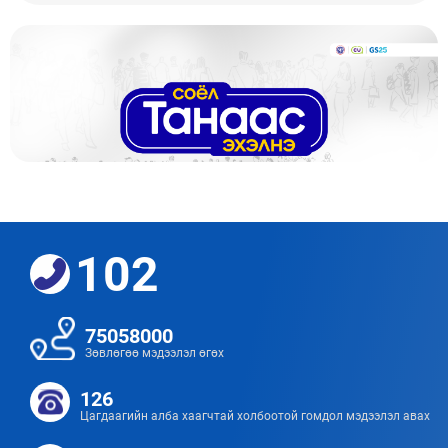
102
75058000
Зөвлөгөө мэдээлэл өгөх
126
Цагдаагийн алба хаагчтай холбоотой гомдол мэдээлэл авах