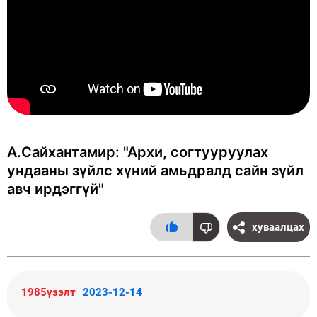
А.Сайхантамир: "Архи, согтууруулах
ундааны зүйлс хүний амьдралд сайн зүйл
авч ирдэггүй"
хуваалцах
1985үзэлт
2023-12-14