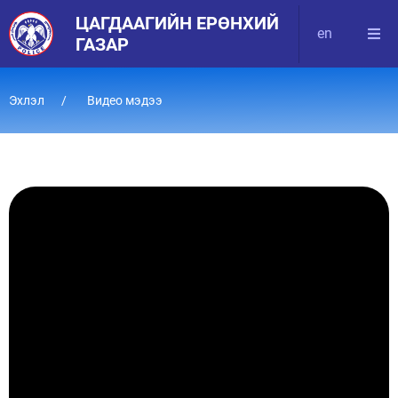
ЦАГДААГИЙН ЕРӨНХИЙ
en
ГАЗАР
Эхлэл
Видео мэдээ