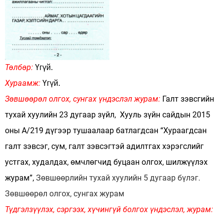
Төлбөр:
Үгүй.
Хураамж:
Үгүй.
Зөвшөөрөл олгох, сунгах үндэслэл журам:
Галт зэвсгийн
тухай хуулийн 23 дугаар зүйл, Хууль зүйн сайдын 2015
оны А/219 дүгээр тушаалаар батлагдсан “Хураагдсан
галт зэвсэг, сум, галт зэвсэгтэй адилтгах хэрэгслийг
устгах, худалдах, өмчлөгчид буцаан олгох, шилжүүлэх
журам”,
Зөвшөөрлийн тухай хуулийн 5 дугаар бүлэг.
Зөвшөөрөл олгох, сунгах журам
Түдгэлзүүлэх, сэргээх, хүчингүй болгох үндэслэл, журам: