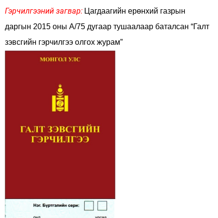
Гэрчилгээний загвар:
Цагдаагийн ерөнхий газрын
даргын 2015 оны А/75 дугаар тушаалаар баталсан “Галт
зэвсгийн гэрчилгээ олгох журам”