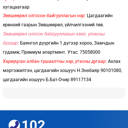
хугацаагаар
Зөвшөөрөл олгосон байгууллагын нэр:
Цагдаагийн
ерөнхий газрын Зөвшөөрөл, үйлчилгээний төв.
Зөвшөөрөл олгсон байгууллагын хаяг, утасны
Баянгол дүүргийн 1 дүгээр хороо, Замчдын
дугаар:
гудамж, Премиум апартмент. Утас: 75058000
Хариуцсан албан тушаалтны нэр, утасны дугаар:
Ахлах
мэргэжилтэн, цагдаагийн хошууч Н.Энхбаяр 90101080,
цагдаагийн хошууч Б.Бат-Очир 89117134
102