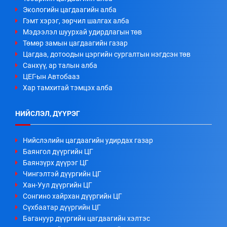
Экологийн цагдаагийн алба
Гэмт хэрэг, зөрчил шалгах алба
Мэдээлэл шуурхай удирдлагын төв
Төмөр замын цагдаагийн газар
Цагдаа, дотоодын цэргийн сургалтын нэгдсэн төв
Санхүү, ар талын алба
ЦЕГ-ын Автобааз
Хар тамхитай тэмцэх алба
НИЙСЛЭЛ, ДҮҮРЭГ
Нийслэлийн цагдаагийн удирдах газар
Баянгол дүүргийн ЦГ
Баянзүрх дүүрэг ЦГ
Чингэлтэй дүүргийн ЦГ
Хан-Уул дүүргийн ЦГ
Сонгино хайрхан дүүргийн ЦГ
Сүхбаатар дүүргийн ЦГ
Багануур дүүргийн цагдаагийн хэлтэс