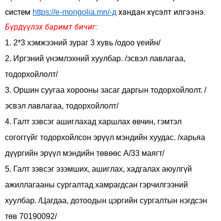
систем
хандан хүсэлт илгээнэ.
https://e-mongolia.mn/-д
Бүрдүүлэх баримт бичиг:
1. 2*3 хэмжээний зураг 3 хувь /одоо үеийн/
2. Иргэний үнэмлэхний хуулбар. /эсвэл лавлагаа,
тодорхойлолт/
3. Оршин суугаа хорооны засаг даргын тодорхойлолт. /
эсвэл лавлагаа, тодорхойлолт/
4. Галт зэвсэг ашиглахад харшлах өвчин, гэмтэл
согоггүйг тодорхойлсон эрүүл мэндийн хуудас. /харьяа
дүүргийн эрүүл мэндийн төвөөс А/33 маягт/
5. Галт зэвсэг эзэмших, ашиглах, хадгалах аюулгүй
ажиллагааны сургалтад хамрагдсан гэрчилгээний
хуулбар. /Цагдаа, дотоодын цэргийн сургалтын нэгдсэн
төв 70190092/