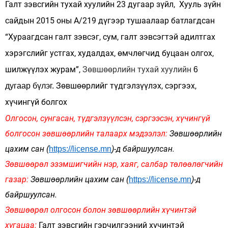
Галт зэвсгийн тухай хуулийн 23 дугаар зүйл, Хууль зүйн
сайдын 2015 оны А/219 дүгээр тушаалаар батлагдсан
“Хураагдсан галт зэвсэг, сум, галт зэвсэгтэй адилтгах
хэрэгслийг устгах, худалдах, өмчлөгчид буцаан олгох,
шилжүүлэх журам”,
Зөвшөөрлийн тухай хуулийн
6
Зөвшөөрлийг түдгэлзүүлэх, сэргээх,
дугаар бүлэг.
хүчингүй болгох
Олгосон, сунгасан, түдгэлзүүлсэн, сэргээсэн, хүчингүй
болгосон зөвшөөрлийн талаарх мэдээлэл:
Зөвшөөрлийн
цахим сан (
)-д байршуулсан.
https://license.mn
Зөвшөөрөл эзэмшигчийн нэр, хаяг, салбар төлөөлөгчийн
газар:
Зөвшөөрлийн цахим сан (
)-д
https://license.mn
байршуулсан.
Зөвшөөрөл олгосон болон зөвшөөрлийн хүчинтэй
хугацаа:
Галт зэвсгийн гэрчилгээний хүчинтэй