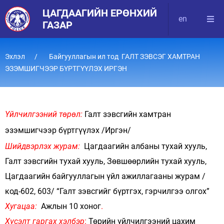
ЦАГДААГИЙН ЕРӨНХИЙ
en
ГАЗАР
Эхлэл
Байгууллагын ил тод ГАЛТ ЗЭВСЭГ ХАМТРАН
ЭЗЭМШИГЧЭЭР БҮРТГҮҮЛЭХ ИРГЭН
Үйлчилгээний төрөл:
Галт зэвсгийн хамтран
эзэмшигчээр бүртгүүлэх /Иргэн/
Шийдвэрлэх журам:
Цагдаагийн албаны тухай хууль,
Галт зэвсгийн тухай хууль, Зөвшөөрлийн тухай хууль,
Цагдаагийн байгууллагын үйл ажиллагааны журам /
код-602, 603/ “Галт зэвсгийг бүртгэх, гэрчилгээ олгох”
Хугацаа:
Ажлын 10 хоног
.
Хүсэлт гаргах хэлбэр
:
Төрийн үйлчилгээний цахим