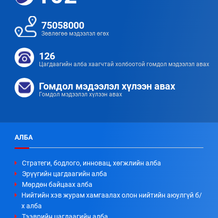
75058000
Зөвлөгөө мэдээлэл өгөх
126
Цагдаагийн алба хаагчтай холбоотой гомдол мэдээлэл авах
Гомдол мэдээлэл хүлээн авах
Гомдол мэдээлэл хүлээн авах
АЛБА
Стратеги, бодлого, инновац, хөгжлийн алба
Эрүүгийн цагдаагийн алба
Мөрдөн байцаах алба
Нийтийн хэв журам хамгаалах олон нийтийн аюулгүй б/
х алба
Тээврийн цагдаагийн алба